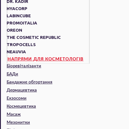
DR. KADIR
HYACORP
LABINCUBE
PROMOITALIA
OREON
THE COSMETIC REPUBLIC
TROPOCELLS
NEAUVIA
НАПРЯМИ ДЛЯ КОСМЕТОЛОГІВ
Біоревіталізанти
БАДи
Бандажне обгортання
Дермацевтика
Екзосоми
Космецевтика
Масаж
Мезонитки