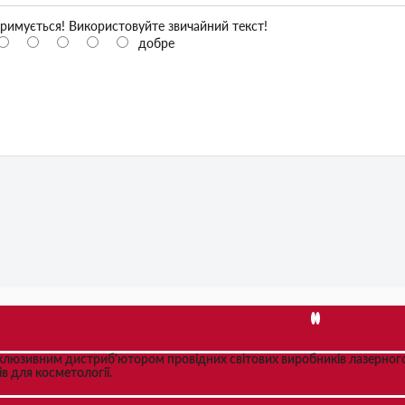
римується! Використовуйте звичайний текст!
добре
склюзивним дистриб'ютором провідних світових виробників лазерного
ів для косметології.