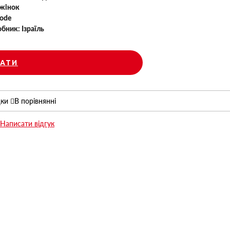
жінок
ode
обник:
Ізраїль
АТИ
дки
В порівнянні
Написати відгук