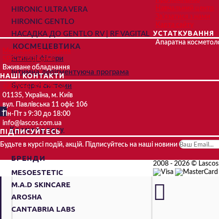
Про компанію
Навчальний центр
HIRONIC ULTRA VERA
Зв'язатися з нами
HIRONIC GENTLO
Карта сайту
УСТАТКУВАННЯ
НАСАДКА ДО GENTLO RV | RF VAGITAL
Апаратна косметоло
КОСМЕЦЕВТИКА
Медичне обладнання
Інтимні філери
SPA обладнання
Вживане обладнання
Інтимна депігментуюча програма
НАШІ КОНТАКТИ
Бустерні системи
+38 (044) 499-96-55
01135, Україна, м. Київ
вул. Павлівська 11 офіс 106
+
Пн-Пт з 9:30 до 18:00
info@lascos.com.ua
Косметологу
ПІДПИСУЙТЕСЬ
Будьте в курсі подій, акцій. Підписуйтесь на наші новини
БРЕНДИ
2008 - 2026 © Lascos.
MESOESTETIC
M.A.D SKINCARE
AROSHA
CANTABRIA LABS