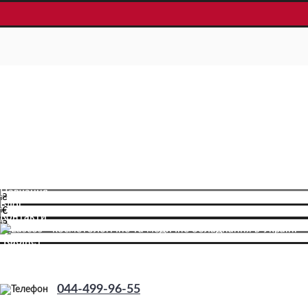
Про компанію
Доставка і оплата
Навчання
₴
Блог
€
Контакти
₴
Кабінет
Реєстрація
044-499-96-55