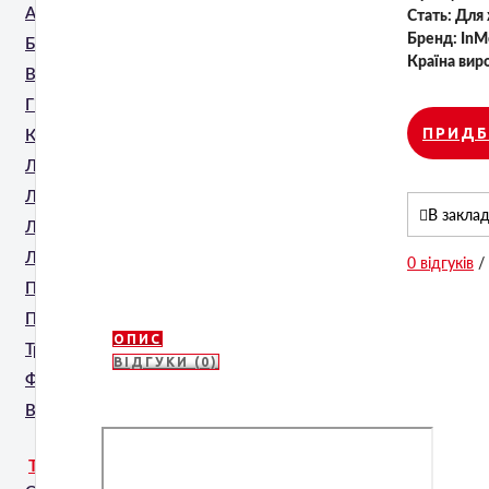
Апаратна мезотерапія
Стать:
Для 
Бренд:
InM
Безголкова мезотерапія
Країна вир
Видалення татуювань
Гінекологія
ПРИДБ
Корекція фігури
Лімфодренаж
Ліфтинг обличчя та тіла
В закла
Лазерна епіляція
Лазерне шліфування
0 відгуків
/
Пресотерапія
Проти Целюліту
ОПИС
Трихологія
ВІДГУКИ (0)
Фракційне шліфування
Ванни для SPA процедур
ТЕХНОЛОГІЇ