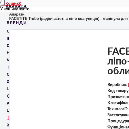
Кошик
0
Апарати
У кошику пусто!
Апарати
FACETITE Trubo (радіочастотна ліпо-коагуляція) - маніпула дл
БРЕНДИ
CANDELA MEDICAL
INMODE
DELEO
FACE
HIRONIC
ліпо
VENUS CONCEPT
TAVTECH
обли
CLARTEIS
ZIMMER
Виробник:
LEONARDO
Код товару
QUANTIFICARE
Призначен
AROSHA
Класифікац
Технології:
LEASEIR
Застосуван
ПРИЗНАЧЕННЯ
Процедура
SPA капсули
Функціонал