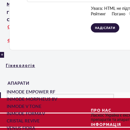
МЕДИЧНЕ ОБЛАДНАННЯ
Увага:
HTML не підт
ГЕЛЬ ПРОВІДНИК
Рейтинг
Погано
СТОМОТОЛОГІЧНІ ІМПЛАНТИ
СИСТЕМИ 3D-ФОТОЗЙОМКИ
НАДІСЛАТИ
ФОТОФОНИ
+
Гінекологія
АПАРАТИ
INMODE EMPOWER RF
INMODE MORPHEUS 8V
INMODE V TONE
ПРО НАС
INMODE FORMA V
Ласкос Україна є ек
препаратів та апарат
CRISTAL REVIVE
ІНФОРМАЦІЯ
VENUS FIORA