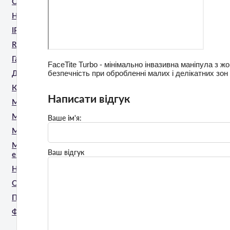
CO2 Лазер
HIFU (SMAS)
IPL/ELOS
RF
Газорідинний пілінг
FaceTite Turbo - мінімально інвазивна маніпула з
безпечність при обробленні малих і делікатних зон 
Діодний лазер
Кріоліполіз
Написати відгук
Мікроголковий RF
Мікростимуляція EMS
Ваше ім'я:
Мікрострум
Монохроматичний
Ваш відгук
ексимерний пристрій
Неодимовий лазер
Олександритовий лазер
Пікосекундний лазер
Фракційний лазер