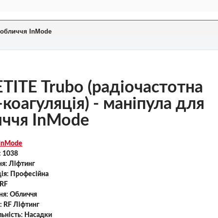
я обличчя InMode
TITE Trubo (радіочастотна
-коагуляція) - маніпула для
ччя InMode
InMode
:
1038
ня:
Ліфтинг
ія:
Професійна
RF
ня:
Обличчя
:
RF Ліфтинг
ьність:
Насадки