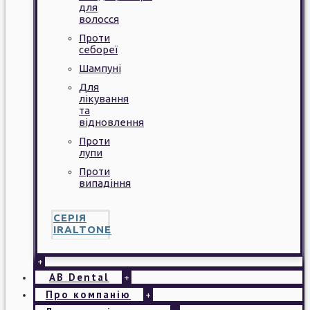
для
волосся
Проти
себореї
Шампуні
Для
лікування
та
відновлення
Проти
лупи
Проти
випадіння
СЕРІЯ
IRALTONE
+
AB Dental
+
Про компанію
+