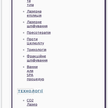
та
тіла
Лазерна
епіляція
Лазерне
шліфування
Пресотерапія
Проти
Целюліту
Трихологія
Фракційне
шліфування
Ванни
для
SPA
процедур
ТЕХНОЛОГІЇ
CO2
Лазер