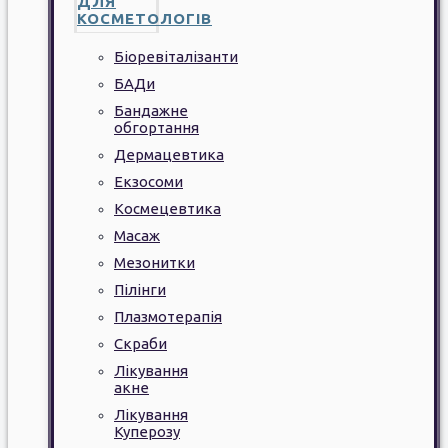
ДЛЯ
КОСМЕТОЛОГІВ
Біоревіталізанти
БАДи
Бандажне
обгортання
Дермацевтика
Екзосоми
Космецевтика
Масаж
Мезонитки
Пілінги
Плазмотерапія
Скраби
Лікування
акне
Лікування
Куперозу