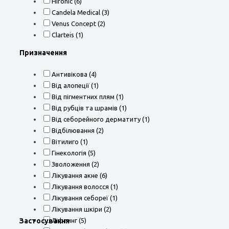
Hironic ‏ (6)
Candela Medical ‏ (3)
Venus Concept ‏ (2)
Clarteis ‏ (1)
Призначення
Антивікова ‏ (4)
Від алопеції ‏ (1)
Від пігментних плям ‏ (1)
Від рубців та шрамів ‏ (1)
Від себорейного дерматиту ‏ (1)
Відбілювання ‏ (2)
Вітилиго ‏ (1)
Гінекологія ‏ (5)
Зволоження ‏ (2)
Лікування акне ‏ (6)
Лікування волосся ‏ (1)
Лікування себореї ‏ (1)
Лікування шкіри ‏ (2)
Застосування
Ліфтинг ‏ (5)