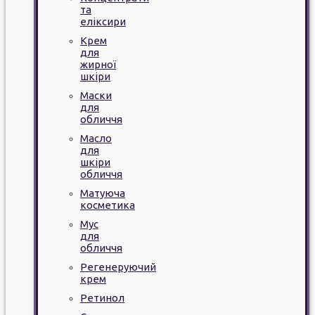
та
еліксири
Крем
для
жирної
шкіри
Маски
для
обличчя
Масло
для
шкіри
обличчя
Матуюча
косметика
Мус
для
обличчя
Регенеруючий
крем
Ретинол