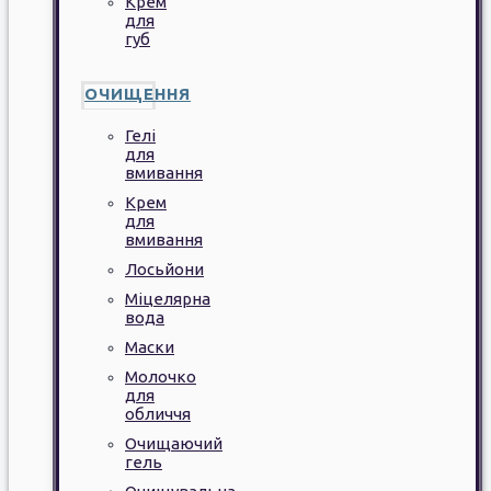
Крем
для
губ
ОЧИЩЕННЯ
Гелі
для
вмивання
Крем
для
вмивання
Лосьйони
Міцелярна
вода
Маски
Молочко
для
обличчя
Очищаючий
гель