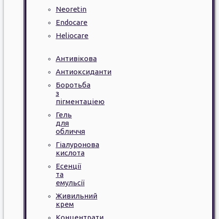
Neoretin
Endocare
Heliocare
Антивікова
Антиоксиданти
Боротьба
з
пігментаціею
Гель
для
обличчя
Гіалуронова
кислота
Есенції
та
емульсії
Живильний
крем
Концентрати