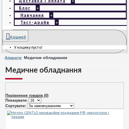
Доставка і оплата
+
Блог
+
Навчання
+
Тест-драйв
+
Кошик
0
У кошику пусто!
Апарати
Медичне обладнання
Медичне обладнання
Порівняння товарів (0)
Показувати:
Сортувати: