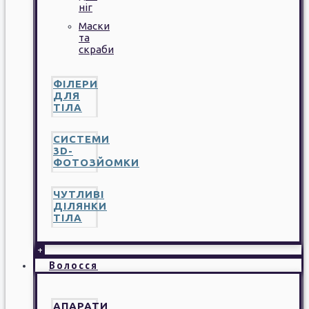
ніг
Маски
та
скраби
ФІЛЕРИ
ДЛЯ
ТІЛА
СИСТЕМИ
3D-
ФОТОЗЙОМКИ
ЧУТЛИВІ
ДІЛЯНКИ
ТІЛА
+
Волосся
АПАРАТИ