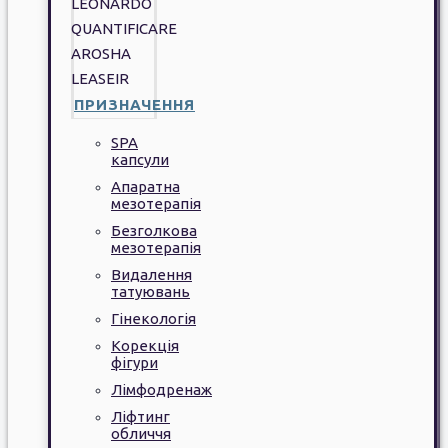
LEONARDO
QUANTIFICARE
AROSHA
LEASEIR
ПРИЗНАЧЕННЯ
SPA
капсули
Апаратна
мезотерапія
Безголкова
мезотерапія
Видалення
татуювань
Гінекологія
Корекція
фігури
Лімфодренаж
Ліфтинг
обличчя