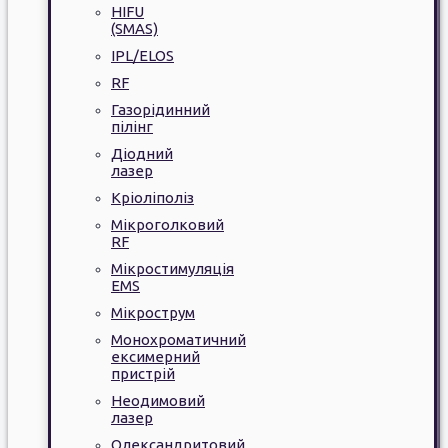
HIFU
(SMAS)
IPL/ELOS
RF
Газорідинний
пілінг
Діодний
лазер
Кріоліполіз
Мікроголковий
RF
Мікростимуляція
EMS
Мікрострум
Монохроматичний
ексимерний
пристрій
Неодимовий
лазер
Олександритовий