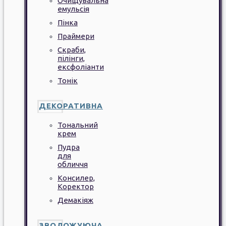
Очищувальна
емульсія
Пінка
Праймери
Скраби,
пілінги,
ексфоліанти
Тонік
ДЕКОРАТИВНА
Тональний
крем
Пудра
для
обличчя
Консилер,
Коректор
Демакіяж
ЗВОЛОЖУЮЧА