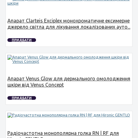
Апарат Clarteis Exciplex монохроматичне ексимерне
джерело світла для лікування локалізованих ауто...
ПРИДБАТИ
Апарат Venus Glow для дермального омолодження
шкіри від Venus Concept
ПРИДБАТИ
Радіочастотна монополярна голка RN | RF для