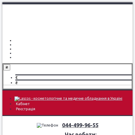
Про компанію
Доставка і оплата
Навчання
Блог
Контакти
₴
€
₴
Кабінет
Реєстрація
044-499-96-55
Час роботи: