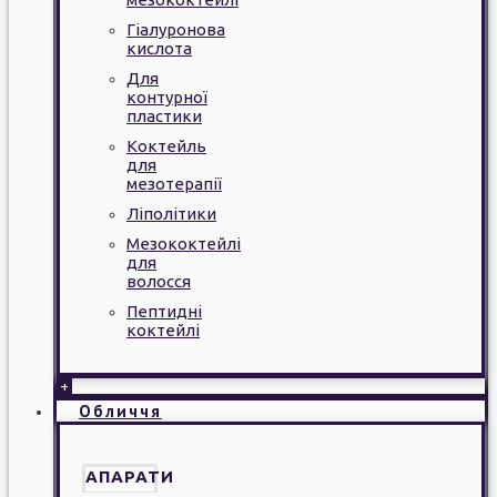
Гіалуронова
кислота
Для
контурної
пластики
Коктейль
для
мезотерапії
Ліполітики
Мезококтейлі
для
волосся
Пептидні
коктейлі
+
Обличчя
АПАРАТИ