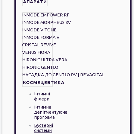
АПАРАТИ
INMODE EMPOWER RF
INMODE MORPHEUS 8V
INMODE V TONE
INMODE FORMA V
CRISTAL REVIVE
VENUS FIORA
HIRONIC ULTRA VERA
HIRONIC GENTLO
НАСАДКА ДО GENTLO RV | RF VAGITAL
КОСМЕЦЕВТИКА
Інтимні
філери
Інтимна
депігментуюча
програма
Бустерні
системи