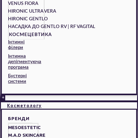
VENUS FIORA
HIRONIC ULTRA VERA
HIRONIC GENTLO
НАСАДКА ДО GENTLO RV | RF VAGITAL
КОСМЕЦЕВТИКА
Інтимні
філери
Інтимна
депігментуюча
програма
Бустерні
системи
+
Косметологу
БРЕНДИ
MESOESTETIC
M.A.D SKINCARE