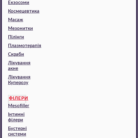
Екзосоми
Космецевтика
Масаж
Мезонитки
Пілінги
Плазмотерапія
Скраби
Лікування
акне
Лікування
Куперозу
ФІЛЕРИ
Mesofiller
Інтимні
філери
Бустерні
системи