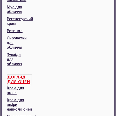
Мус для
обличчя
Регенеруючий
крем
Ретинол
Сироватки
для
обличчя
Флюїди
для
обличчя
ДОГЛЯД
ДЛЯ ОЧЕЙ
Крем для
повік
Крем для
шкіри
навколо очей