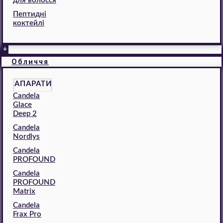
для волосся
Пептидні
коктейлі
+
Обличчя
АПАРАТИ
Candela
Glace
Deep 2
Candela
Nordlys
Candela
PROFOUND
Candela
PROFOUND
Matrix
Candela
Frax Pro