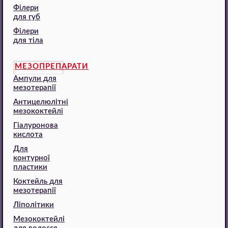
Філери
для губ
Філери
для тіла
МЕЗОПРЕПАРАТИ
Ампули для
мезотерапії
Антицелюлітні
мезококтейлі
Гіалуронова
кислота
Для
контурної
пластики
Коктейль для
мезотерапії
Ліполітики
Мезококтейлі