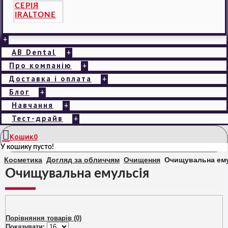
СЕРІЯ
IRALTONE
+
AB Dental
+
Про компанію
+
Доставка і оплата
+
Блог
+
Навчання
+
Тест-драйв
+
Кошик
0
У кошику пусто!
Косметика
Догляд за обличчям
Очищення
Очищувальна ем
Очищувальна емульсія
Порівняння товарів (0)
Показувати: