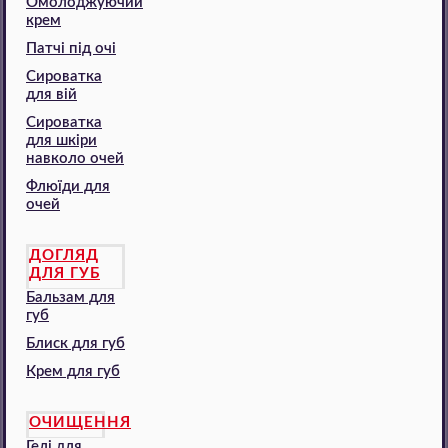
Омолоджуючий
крем
Патчі під очі
Сироватка
для вій
Сироватка
для шкіри
навколо очей
Флюїди для
очей
ДОГЛЯД
ДЛЯ ГУБ
Бальзам для
губ
Блиск для губ
Крем для губ
ОЧИЩЕННЯ
Гелі для