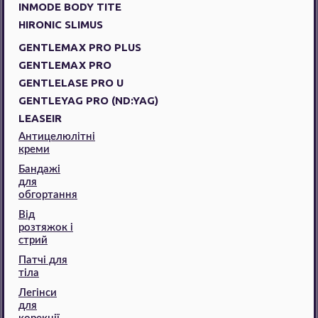
INMODE BODY TITE
HIRONIC SLIMUS
GENTLEMAX PRO PLUS
GENTLEMAX PRO
GENTLELASE PRO U
GENTLEYAG PRO (ND:YAG)
LEASEIR
Антицелюлітні
креми
Бандажі
для
обгортання
Від
розтяжок і
стрий
Патчі для
тіла
Легінси
для