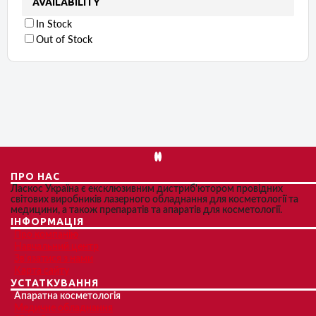
AVAILABILITY
In Stock
Out of Stock
ПРО НАС
Ласкос Україна є ексклюзивним дистриб'ютором провідних
світових виробників лазерного обладнання для косметології та
медицини, а також препаратів та апаратів для косметології.
ІНФОРМАЦІЯ
Про компанію
Навчальний центр
Зв'язатися з нами
Карта сайту
УСТАТКУВАННЯ
Апаратна косметологія
Медичне обладнання