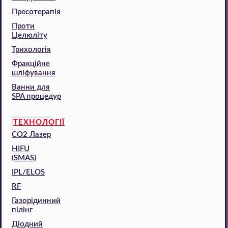
Пресотерапія
Проти
Целюліту
Трихологія
Фракційне
шліфування
Ванни для
SPA процедур
ТЕХНОЛОГІЇ
CO2 Лазер
HIFU
(SMAS)
IPL/ELOS
RF
Газорідинний
пілінг
Діодний