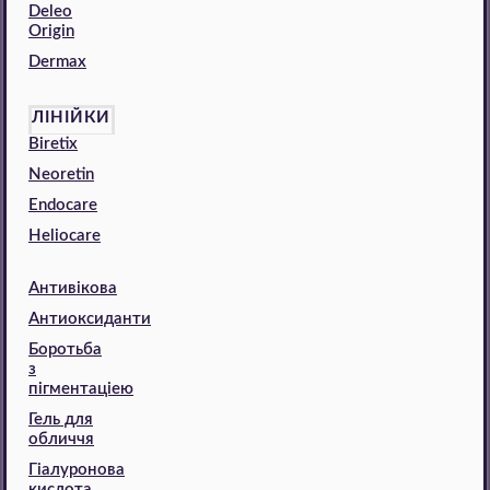
Deleo
Origin
Dermax
ЛІНІЙКИ
Biretix
Neoretin
Endocare
Heliocare
Антивікова
Антиоксиданти
Боротьба
з
пігментаціею
Гель для
обличчя
Гіалуронова
кислота