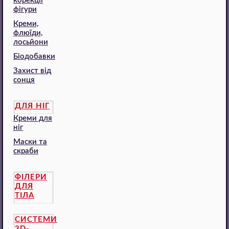
корекції
фігури
Креми,
флюїди,
лосьйони
Біодобавки
Захист від
сонця
ДЛЯ НІГ
Креми для
ніг
Маски та
скраби
ФІЛЕРИ
ДЛЯ
ТІЛА
СИСТЕМИ
3D-