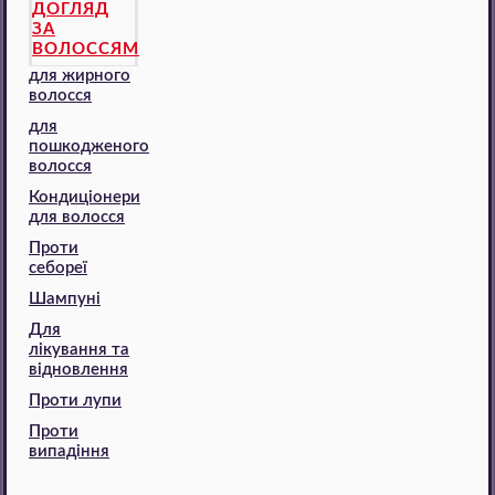
ДОГЛЯД
ЗА
ВОЛОССЯМ
для жирного
волосся
для
пошкодженого
волосся
Кондиціонери
для волосся
Проти
себореї
Шампуні
Для
лікування та
відновлення
Проти лупи
Проти
випадіння