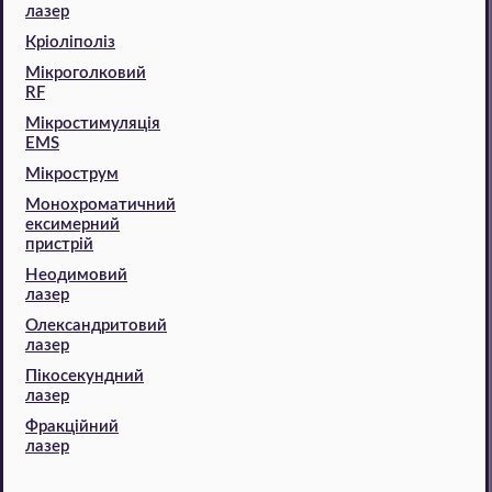
лазер
Кріоліполіз
Мікроголковий
RF
Мікростимуляція
EMS
Мікрострум
Монохроматичний
ексимерний
пристрій
Неодимовий
лазер
Олександритовий
лазер
Пікосекундний
лазер
Фракційний
лазер