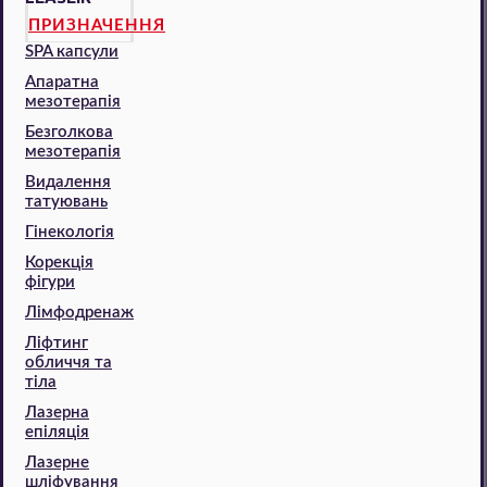
ПРИЗНАЧЕННЯ
SPA капсули
Апаратна
мезотерапія
Безголкова
мезотерапія
Видалення
татуювань
Гінекологія
Корекція
фігури
Лімфодренаж
Ліфтинг
обличчя та
тіла
Лазерна
епіляція
Лазерне
шліфування