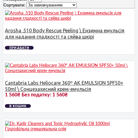
Сортувати:
Arosha .510 Body Rescue Peeling \ Ензимна емульсія
для надання гладкості та сяйва шкірі
ПРИДБАТИ
Cantabria Labs Heliocare 360º AK EMULSION SPF50+
50ml \ Сонцезахисний крем-емульсія
1 560₴
Без податку:
1 560₴
В КОШИК