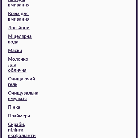
вмивання
Крем для
вмивання
Лосьйони
Міцелярна
вода
Маски
Молочко
для
обличчя
Очищаючий
гель
Очищувальна
емульсія
Пінка
Праймери
Скраби,
пілінги,
ексфоліанти