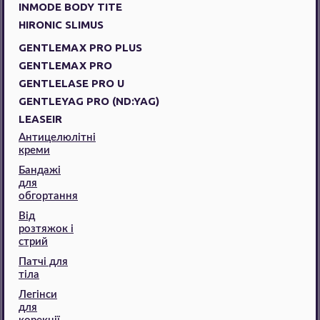
INMODE BODY TITE
HIRONIC SLIMUS
GENTLEMAX PRO PLUS
GENTLEMAX PRO
GENTLELASE PRO U
GENTLEYAG PRO (ND:YAG)
LEASEIR
Антицелюлітні
креми
Бандажі
для
обгортання
Від
розтяжок і
стрий
Патчі для
тіла
Легінси
для