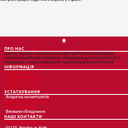
ПРО НАС
Ласкос Україна є ексклюзивним дистриб'ютором провідних
світових виробників лазерного обладнання для косметології та
медицини, а також препаратів та апаратів для косметології.
ІНФОРМАЦІЯ
Про компанію
Навчальний центр
Зв'язатися з нами
Карта сайту
УСТАТКУВАННЯ
Апаратна косметологія
Медичне обладнання
SPA обладнання
Вживане обладнання
НАШІ КОНТАКТИ
+38 (044) 499-96-55