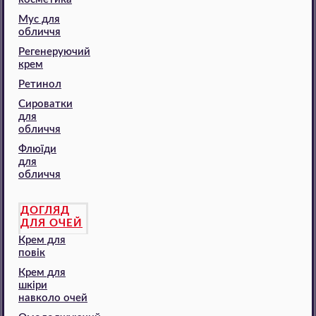
Мус для
обличчя
Регенеруючий
крем
Ретинол
Сироватки
для
обличчя
Флюїди
для
обличчя
ДОГЛЯД
ДЛЯ ОЧЕЙ
Крем для
повік
Крем для
шкіри
навколо очей