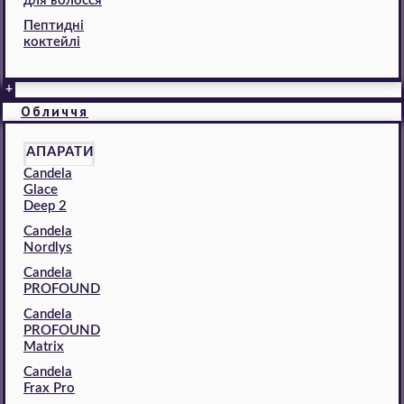
для волосся
Пептидні
коктейлі
+
Обличчя
АПАРАТИ
Candela
Glace
Deep 2
Candela
Nordlys
Candela
PROFOUND
Candela
PROFOUND
Matrix
Candela
Frax Pro