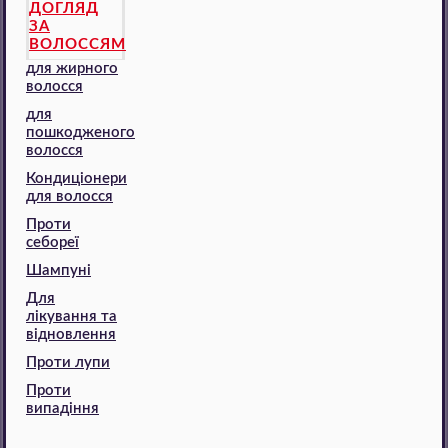
ДОГЛЯД
ЗА
ВОЛОССЯМ
для жирного
волосся
для
пошкодженого
волосся
Кондиціонери
для волосся
Проти
себореї
Шампуні
Для
лікування та
відновлення
Проти лупи
Проти
випадіння