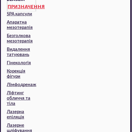
ПРИЗНАЧЕННЯ
SPA капсули
Апаратна
мезотерапія
Безголкова
мезотерапія
Видалення
татуювань
Гінекологія
Корекція
фігури
Лімфодренаж
Ліфтинг
обличчя та
тіла
Лазерна
епіляція
Лазерне
шліфування