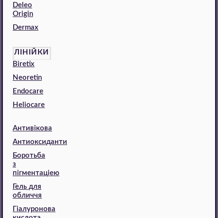
Deleo
Origin
Dermax
ЛІНІЙКИ
Biretix
Neoretin
Endocare
Heliocare
Антивікова
Антиоксиданти
Боротьба
з
пігментаціею
Гель для
обличчя
Гіалуронова
кислота