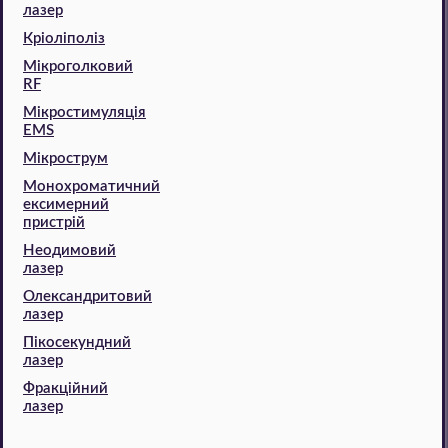
лазер
Кріоліполіз
Мікроголковий
RF
Мікростимуляція
EMS
Мікрострум
Монохроматичний
ексимерний
пристрій
Неодимовий
лазер
Олександритовий
лазер
Пікосекундний
лазер
Фракційний
лазер