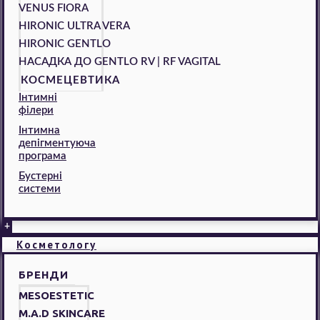
VENUS FIORA
HIRONIC ULTRA VERA
HIRONIC GENTLO
НАСАДКА ДО GENTLO RV | RF VAGITAL
КОСМЕЦЕВТИКА
Інтимні
філери
Інтимна
депігментуюча
програма
Бустерні
системи
+
Косметологу
БРЕНДИ
MESOESTETIC
M.A.D SKINCARE