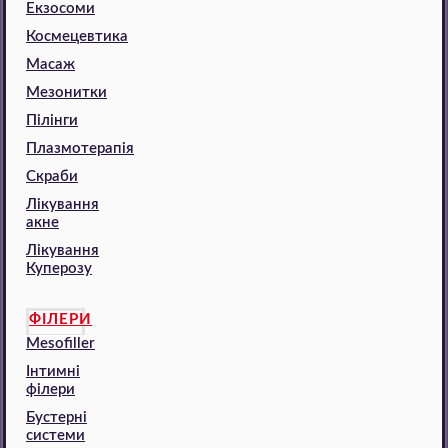
Екзосоми
Космецевтика
Масаж
Мезонитки
Пілінги
Плазмотерапія
Скраби
Лікування
акне
Лікування
Куперозу
ФІЛЕРИ
Mesofiller
Інтимні
філери
Бустерні
системи