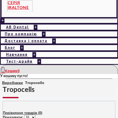
СЕРІЯ
IRALTONE
+
AB Dental
+
Про компанію
+
Доставка і оплата
+
Блог
+
Навчання
+
Тест-драйв
+
Кошик
0
У кошику пусто!
Виробники
Тropocells
Тropocells
Порівняння товарів (0)
Показувати: