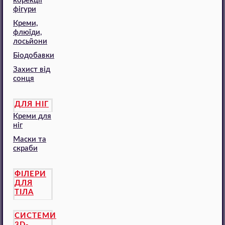
корекції
фігури
Креми,
флюїди,
лосьйони
Біодобавки
Захист від
сонця
ДЛЯ НІГ
Креми для
ніг
Маски та
скраби
ФІЛЕРИ
ДЛЯ
ТІЛА
СИСТЕМИ
3D-