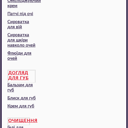
Омолоджуючий
крем
Патчі під очі
Сироватка
для вій
Сироватка
для шкіри
навколо очей
Флюїди для
очей
ДОГЛЯД
ДЛЯ ГУБ
Бальзам для
губ
Блиск для губ
Крем для губ
ОЧИЩЕННЯ
Гелі для