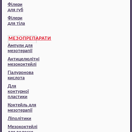
Філери
для губ
Філери
для тіла
МЕЗОПРЕПАРАТИ
Ампули для
мезотерапії
Антицелюлітні
мезококтейлі
Гіалуронова
кислота
Для
контурної
пластики
Коктейль для
мезотерапії
Ліполітики
Мезококтейлі