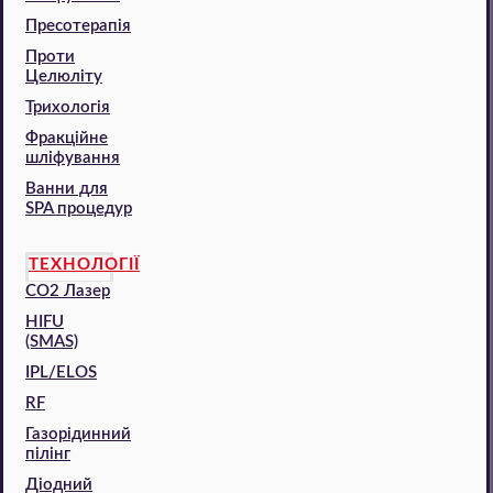
Пресотерапія
Проти
Целюліту
Трихологія
Фракційне
шліфування
Ванни для
SPA процедур
ТЕХНОЛОГІЇ
CO2 Лазер
HIFU
(SMAS)
IPL/ELOS
RF
Газорідинний
пілінг
Діодний