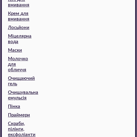
вмивання
Крем для
вмивання
Лосьйони
Міцелярна
вода
Маски
Молочко
для
обличчя
Очищаючий
гель
Очищувальна
емульсія
Пінка
Праймери
Скраби,
пілінги,
ексфоліанти