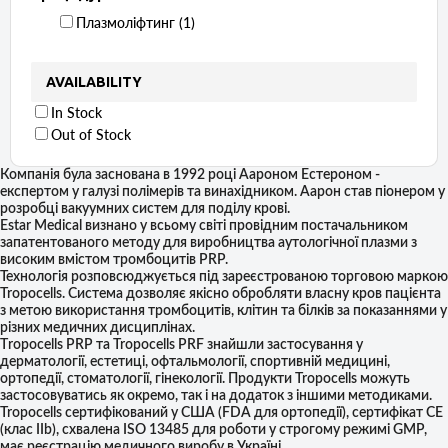
Плазмоліфтинг ‏ (1)
AVAILABILITY
In Stock
Out of Stock
Компанія була заснована в 1992 році Аароном Естероном -
експертом у галузі полімерів та винахідником.
Аарон став піонером у
розробці вакуумних систем для поділу крові.
Еstar Medical визнано у всьому світі провідним постачальником
запатентованого методу для виробництва аутологічної плазми з
високим вмістом тромбоцитів PRP.
Технологія розповсюджується під зареєстрованою торговою маркою
Tropocells.
Система дозволяє якісно обробляти власну кров пацієнта
з метою використання тромбоцитів, клітин та білків за показаннями у
різних медичних дисциплінах.
Тropocells PRP та Tropocells PRF знайшли застосування у
дерматології, естетиці, офтальмології, спортивній медицині,
ортопедії, стоматології, гінекології.
Продукти Tropocells можуть
застосовуватись як окремо, так і на додаток з іншими методиками.
Tropocells сертифікований у США (FDA для ортопедії), сертифікат СЕ
(клас IIb), схвалена ISO 13485 для роботи у строгому режимі GMP,
має реєстрацію медичного виробу в Україні
.