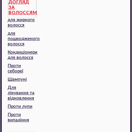
ДОГЛЯД
ЗА
ВОЛОССЯМ
для жирного
волосся
для
пошкодженого
волосся
Кондиціонери
для волосся
Проти
себореї
Шампуні
Для
лікування та
відновлення
Проти лупи
Проти
випадіння