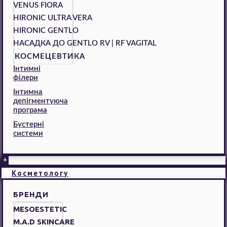
VENUS FIORA
HIRONIC ULTRA VERA
HIRONIC GENTLO
НАСАДКА ДО GENTLO RV | RF VAGITAL
КОСМЕЦЕВТИКА
Інтимні
філери
Інтимна
депігментуюча
програма
Бустерні
системи
+
Косметологу
БРЕНДИ
MESOESTETIC
M.A.D SKINCARE