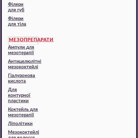
Філери
для губ
Філери
для тіла
МЕЗОПРЕПАРАТИ
Ампули для
мезотерапії
Антицелюлітні
мезококтейлі
Гіалуронова
кислота
Для
контурної
пластики
Коктейль для
мезотерапії
Ліполітики
Мезококтейлі
для волосся