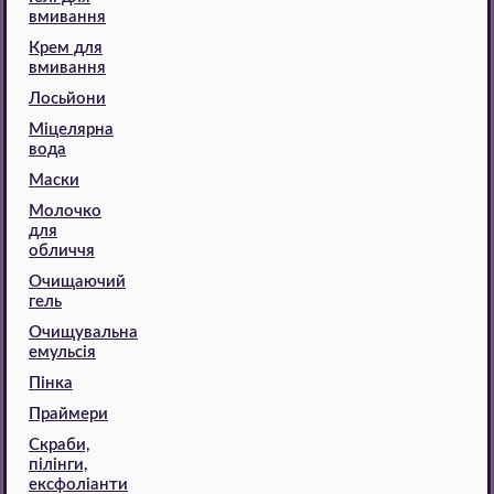
вмивання
Крем для
вмивання
Лосьйони
Міцелярна
вода
Маски
Молочко
для
обличчя
Очищаючий
гель
Очищувальна
емульсія
Пінка
Праймери
Скраби,
пілінги,
ексфоліанти