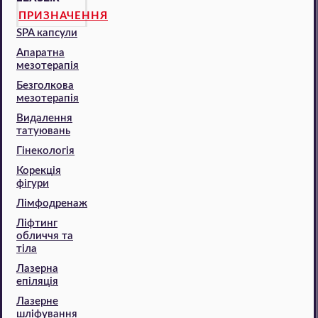
ПРИЗНАЧЕННЯ
SPA капсули
Апаратна
мезотерапія
Безголкова
мезотерапія
Видалення
татуювань
Гінекологія
Корекція
фігури
Лімфодренаж
Ліфтинг
обличчя та
тіла
Лазерна
епіляція
Лазерне
шліфування