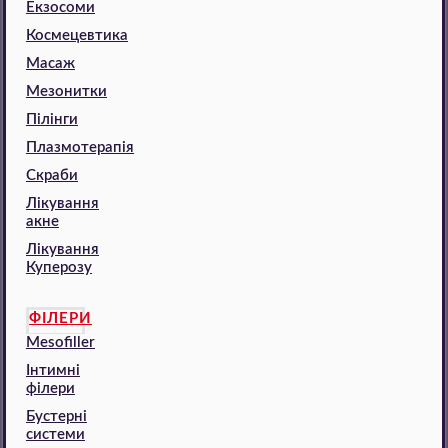
Екзосоми
Космецевтика
Масаж
Мезонитки
Пілінги
Плазмотерапія
Скраби
Лікування
акне
Лікування
Куперозу
ФІЛЕРИ
Mesofiller
Інтимні
філери
Бустерні
системи