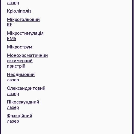
лазер
Кріоліполіз
Мікроголковий
RF
Мікростимуляція
EMS
Мікрострум
Монохроматичний
ексимерний
пристрій
Неодимовий
лазер
Олександритовий
лазер
Пікосекундний
лазер
Фракційний
лазер