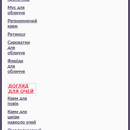
Мус для
обличчя
Регенеруючий
крем
Ретинол
Сироватки
для
обличчя
Флюїди
для
обличчя
ДОГЛЯД
ДЛЯ ОЧЕЙ
Крем для
повік
Крем для
шкіри
навколо очей