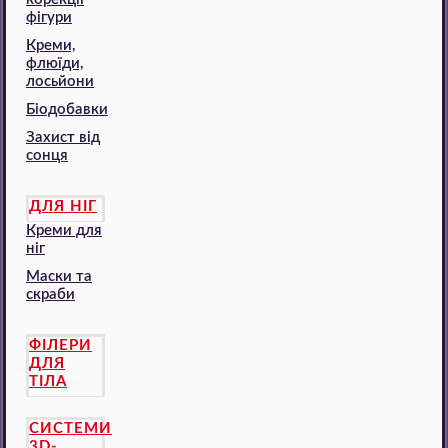
фігури
Креми,
флюїди,
лосьйони
Біодобавки
Захист від
сонця
ДЛЯ НІГ
Креми для
ніг
Маски та
скраби
ФІЛЕРИ
ДЛЯ
ТІЛА
СИСТЕМИ
3D-