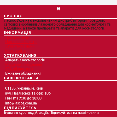
ПРО НАС
Ласкос Україна є ексклюзивним дистриб'ютором провідних
світових виробників лазерного обладнання для косметології та
медицини, а також препаратів та апаратів для косметології.
ІНФОРМАЦІЯ
Про компанію
Навчальний центр
Зв'язатися з нами
Карта сайту
УСТАТКУВАННЯ
Апаратна косметологія
Медичне обладнання
SPA обладнання
Вживане обладнання
НАШІ КОНТАКТИ
+38 (044) 499-96-55
01135, Україна, м. Київ
вул. Павлівська 11 офіс 106
Пн-Пт з 9:30 до 18:00
info@lascos.com.ua
ПІДПИСУЙТЕСЬ
Будьте в курсі подій, акцій. Підписуйтесь на наші новини