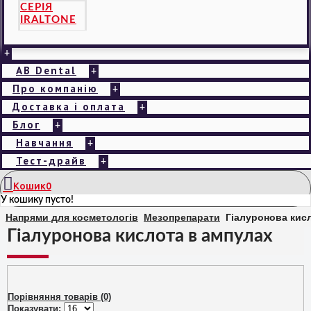
СЕРІЯ
IRALTONE
+
AB Dental
+
Про компанію
+
Доставка і оплата
+
Блог
+
Навчання
+
Тест-драйв
+
Кошик
0
У кошику пусто!
Напрями для косметологів
Мезопрепарати
Гіалуронова кис
Гіалуронова кислота в ампулах
Порівняння товарів (0)
Показувати: