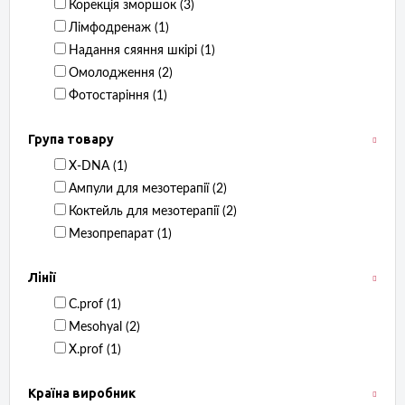
Корекція зморшок ‏ (3)
Лімфодренаж ‏ (1)
Надання сяяння шкірі ‏ (1)
Омолодження ‏ (2)
Фотостаріння ‏ (1)
Група товару
X-DNA ‏ (1)
Ампули для мезотерапії ‏ (2)
Коктейль для мезотерапії ‏ (2)
Мезопрепарат ‏ (1)
Лінії
C.prof ‏ (1)
Mesohyal ‏ (2)
X.prof ‏ (1)
Країна виробник