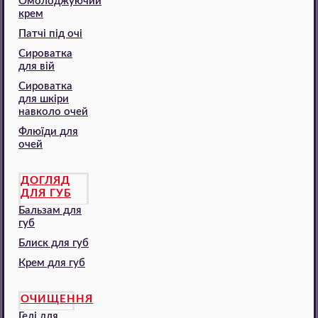
Омолоджуючий
крем
Патчі під очі
Сироватка
для вій
Сироватка
для шкіри
навколо очей
Флюїди для
очей
ДОГЛЯД
ДЛЯ ГУБ
Бальзам для
губ
Блиск для губ
Крем для губ
ОЧИЩЕННЯ
Гелі для