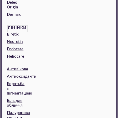
Deleo
Origin
Dermax
ЛІНІЙКИ
Biretix
Neoretin
Endocare
Heliocare
Антивікова
Антиоксиданти
Боротьба
з
пігментаціею
Гель для
обличчя
Гіалуронова
кислота