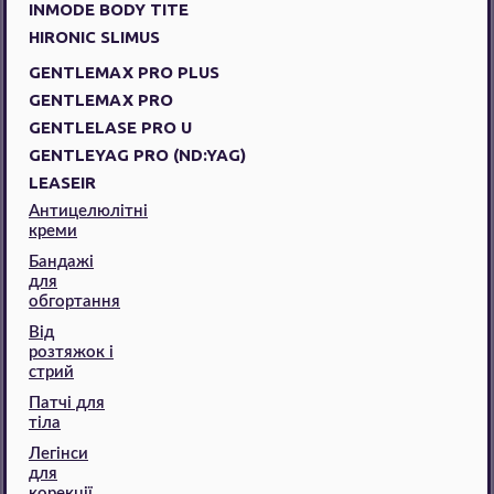
INMODE BODY TITE
HIRONIC SLIMUS
GENTLEMAX PRO PLUS
GENTLEMAX PRO
GENTLELASE PRO U
GENTLEYAG PRO (ND:YAG)
LEASEIR
Антицелюлітні
креми
Бандажі
для
обгортання
Від
розтяжок і
стрий
Патчі для
тіла
Легінси
для
корекції