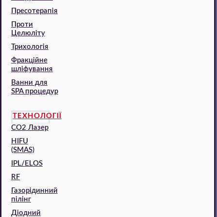
Пресотерапія
Проти
Целюліту
Трихологія
Фракційне
шліфування
Ванни для
SPA процедур
ТЕХНОЛОГІЇ
CO2 Лазер
HIFU
(SMAS)
IPL/ELOS
RF
Газорідинний
пілінг
Діодний