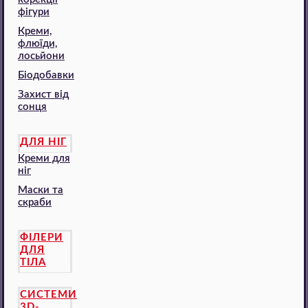
фігури
Креми,
флюїди,
лосьйони
Біодобавки
Захист від
сонця
ДЛЯ НІГ
Креми для
ніг
Маски та
скраби
ФІЛЕРИ
ДЛЯ
ТІЛА
СИСТЕМИ
3D-