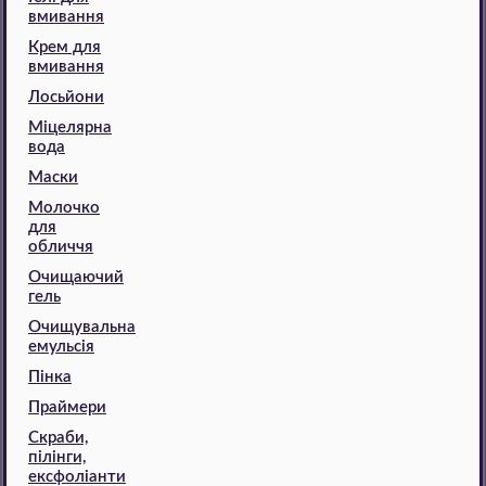
вмивання
Крем для
вмивання
Лосьйони
Міцелярна
вода
Маски
Молочко
для
обличчя
Очищаючий
гель
Очищувальна
емульсія
Пінка
Праймери
Скраби,
пілінги,
ексфоліанти