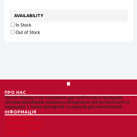
AVAILABILITY
In Stock
Out of Stock
ПРО НАС
Ласкос Україна є ексклюзивним дистриб'ютором провідних
світових виробників лазерного обладнання для косметології та
медицини, а також препаратів та апаратів для косметології.
ІНФОРМАЦІЯ
Про компанію
Навчальний центр
Зв'язатися з нами
Карта сайту