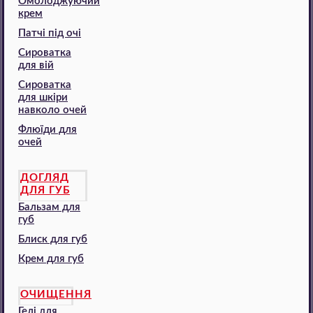
Омолоджуючий
крем
Патчі під очі
Сироватка
для вій
Сироватка
для шкіри
навколо очей
Флюїди для
очей
ДОГЛЯД
ДЛЯ ГУБ
Бальзам для
губ
Блиск для губ
Крем для губ
ОЧИЩЕННЯ
Гелі для