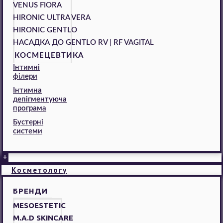
VENUS FIORA
HIRONIC ULTRA VERA
HIRONIC GENTLO
НАСАДКА ДО GENTLO RV | RF VAGITAL
КОСМЕЦЕВТИКА
Інтимні
філери
Інтимна
депігментуюча
програма
Бустерні
системи
+
Косметологу
БРЕНДИ
MESOESTETIC
M.A.D SKINCARE