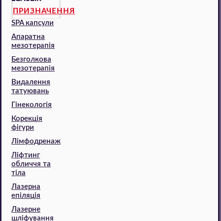
ПРИЗНАЧЕННЯ
SPA капсули
Апаратна
мезотерапія
Безголкова
мезотерапія
Видалення
татуювань
Гінекологія
Корекція
фігури
Лімфодренаж
Ліфтинг
обличчя та
тіла
Лазерна
епіляція
Лазерне
шліфування