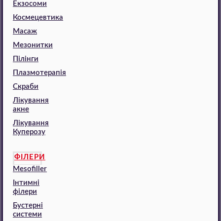
Екзосоми
Космецевтика
Масаж
Мезонитки
Пілінги
Плазмотерапія
Скраби
Лікування
акне
Лікування
Куперозу
ФІЛЕРИ
Mesofiller
Інтимні
філери
Бустерні
системи