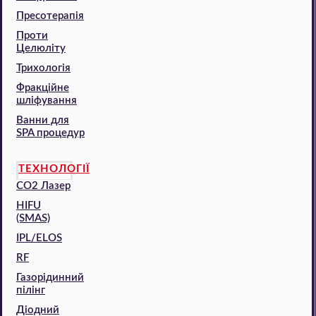
Пресотерапія
Проти
Целюліту
Трихологія
Фракційне
шліфування
Ванни для
SPA процедур
ТЕХНОЛОГІЇ
CO2 Лазер
HIFU
(SMAS)
IPL/ELOS
RF
Газорідинний
пілінг
Діодний