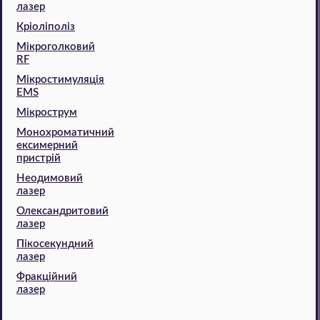
лазер
Кріоліполіз
Мікроголковий
RF
Мікростимуляція
EMS
Мікрострум
Монохроматичний
ексимерний
пристрій
Неодимовий
лазер
Олександритовий
лазер
Пікосекундний
лазер
Фракційний
лазер