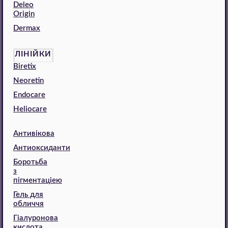
Deleo
Origin
Dermax
ЛІНІЙКИ
Biretix
Neoretin
Endocare
Heliocare
Антивікова
Антиоксиданти
Боротьба
з
пігментаціею
Гель для
обличчя
Гіалуронова
кислота