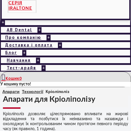
СЕРІЯ
IRALTONE
+
AB Dental
+
Про компанію
+
Доставка і оплата
+
Блог
+
Навчання
+
Тест-драйв
+
Кошик
0
У кошику пусто!
Апарати
Технології
Кріоліполіз
Апарати для Кріоліполізу
Кріоліполіз дозволяє цілеспрямовано впливати на жирові
відкладення та позбутися їх неінвазивно та назавжди і
охолоджує їх контрольованим чином протягом певного періоду
часу (як правило, 1 година).