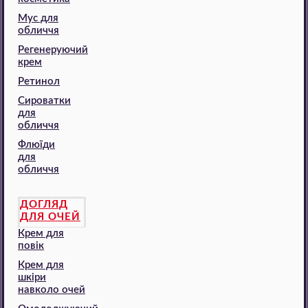
Мус для
обличчя
Регенеруючий
крем
Ретинол
Сироватки
для
обличчя
Флюїди
для
обличчя
ДОГЛЯД
ДЛЯ ОЧЕЙ
Крем для
повік
Крем для
шкіри
навколо очей