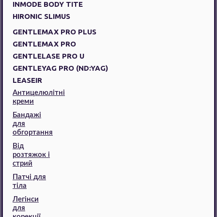
INMODE BODY TITE
HIRONIC SLIMUS
GENTLEMAX PRO PLUS
GENTLEMAX PRO
GENTLELASE PRO U
GENTLEYAG PRO (ND:YAG)
LEASEIR
Антицелюлітні
креми
Бандажі
для
обгортання
Від
розтяжок і
стрий
Патчі для
тіла
Легінси
для
корекції