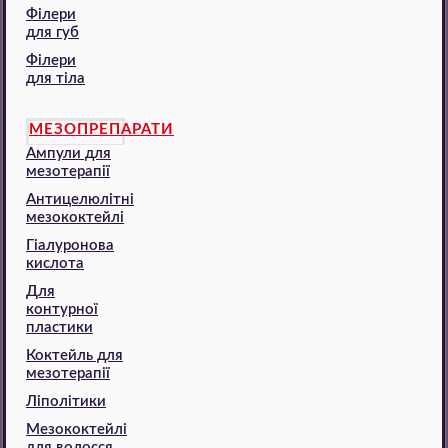
Філери
для губ
Філери
для тіла
МЕЗОПРЕПАРАТИ
Ампули для
мезотерапії
Антицелюлітні
мезококтейлі
Гіалуронова
кислота
Для
контурної
пластики
Коктейль для
мезотерапії
Ліполітики
Мезококтейлі
для волосся