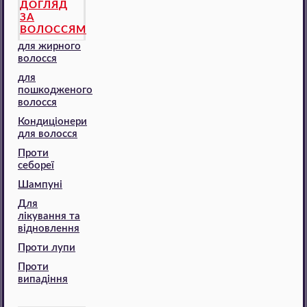
ДОГЛЯД
ЗА
ВОЛОССЯМ
для жирного
волосся
для
пошкодженого
волосся
Кондиціонери
для волосся
Проти
себореї
Шампуні
Для
лікування та
відновлення
Проти лупи
Проти
випадіння