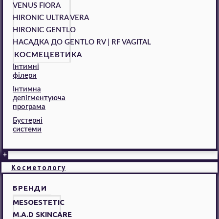
VENUS FIORA
HIRONIC ULTRA VERA
HIRONIC GENTLO
НАСАДКА ДО GENTLO RV | RF VAGITAL
КОСМЕЦЕВТИКА
Інтимні
філери
Інтимна
депігментуюча
програма
Бустерні
системи
+
Косметологу
БРЕНДИ
MESOESTETIC
M.A.D SKINCARE