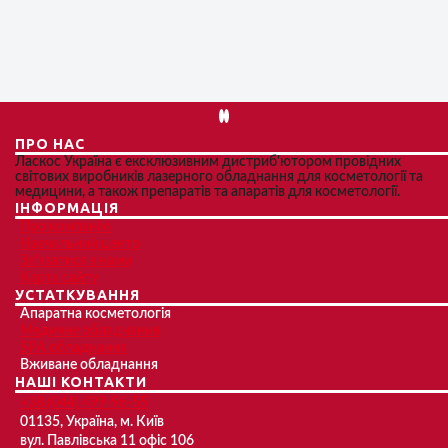
ПРО НАС
Ласкос Україна є ексклюзивним дистриб'ютором провідних
світових виробників лазерного обладнання для косметології та
медицини, а також препаратів та апаратів для косметології.
ІНФОРМАЦІЯ
Про компанію
Навчальний центр
Зв'язатися з нами
Карта сайту
УСТАТКУВАННЯ
Апаратна косметологія
Медичне обладнання
SPA обладнання
Вживане обладнання
НАШІ КОНТАКТИ
+38 (044) 499-96-55
01135, Україна, м. Київ
вул. Павлівська 11 офіс 106