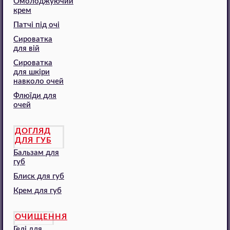
Омолоджуючий
крем
Патчі під очі
Сироватка
для вій
Сироватка
для шкіри
навколо очей
Флюїди для
очей
ДОГЛЯД
ДЛЯ ГУБ
Бальзам для
губ
Блиск для губ
Крем для губ
ОЧИЩЕННЯ
Гелі для