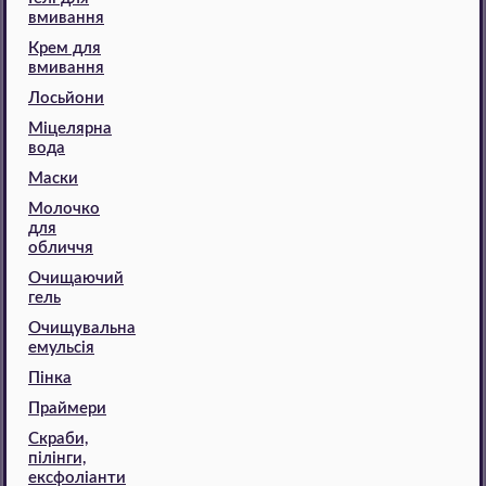
вмивання
Крем для
вмивання
Лосьйони
Міцелярна
вода
Маски
Молочко
для
обличчя
Очищаючий
гель
Очищувальна
емульсія
Пінка
Праймери
Скраби,
пілінги,
ексфоліанти