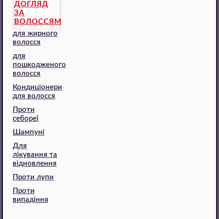
ДОГЛЯД
ЗА
ВОЛОССЯМ
для жирного
волосся
для
пошкодженого
волосся
Кондиціонери
для волосся
Проти
себореї
Шампуні
Для
лікування та
відновлення
Проти лупи
Проти
випадіння