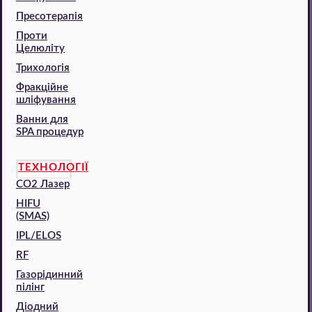
Пресотерапія
Проти
Целюліту
Трихологія
Фракційне
шліфування
Ванни для
SPA процедур
ТЕХНОЛОГІЇ
CO2 Лазер
HIFU
(SMAS)
IPL/ELOS
RF
Газорідинний
пілінг
Діодний