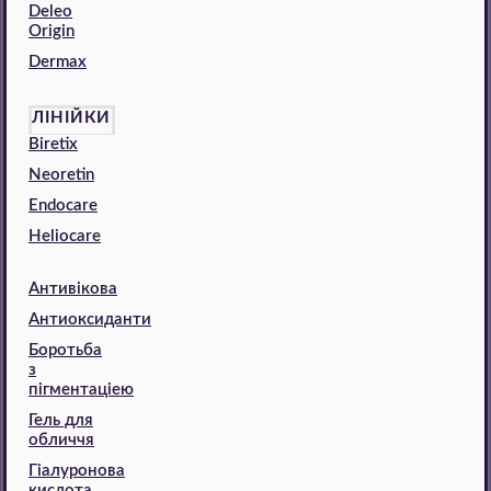
Deleo
Origin
Dermax
ЛІНІЙКИ
Biretix
Neoretin
Endocare
Heliocare
Антивікова
Антиоксиданти
Боротьба
з
пігментаціею
Гель для
обличчя
Гіалуронова
кислота