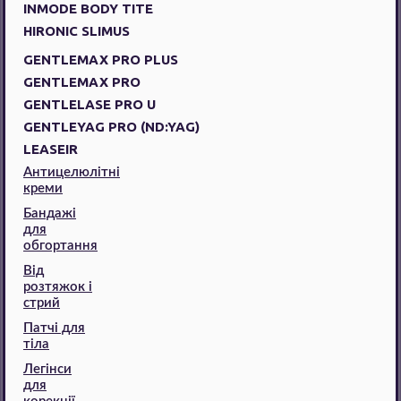
INMODE BODY TITE
HIRONIC SLIMUS
GENTLEMAX PRO PLUS
GENTLEMAX PRO
GENTLELASE PRO U
GENTLEYAG PRO (ND:YAG)
LEASEIR
Антицелюлітні
креми
Бандажі
для
обгортання
Від
розтяжок і
стрий
Патчі для
тіла
Легінси
для