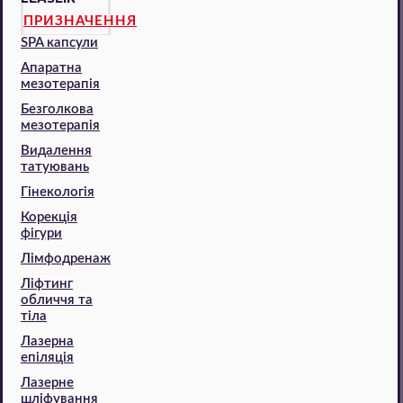
ПРИЗНАЧЕННЯ
SPA капсули
Апаратна
мезотерапія
Безголкова
мезотерапія
Видалення
татуювань
Гінекологія
Корекція
фігури
Лімфодренаж
Ліфтинг
обличчя та
тіла
Лазерна
епіляція
Лазерне
шліфування