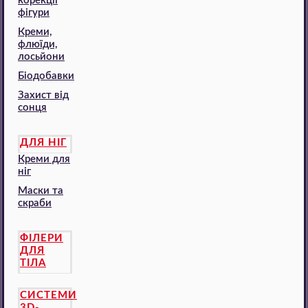
корекції
фігури
Креми,
флюїди,
лосьйони
Біодобавки
Захист від
сонця
ДЛЯ НІГ
Креми для
ніг
Маски та
скраби
ФІЛЕРИ
ДЛЯ
ТІЛА
СИСТЕМИ
3D-