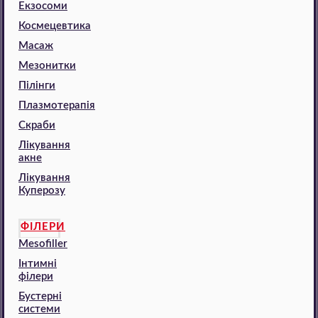
Екзосоми
Космецевтика
Масаж
Мезонитки
Пілінги
Плазмотерапія
Скраби
Лікування
акне
Лікування
Куперозу
ФІЛЕРИ
Mesofiller
Інтимні
філери
Бустерні
системи