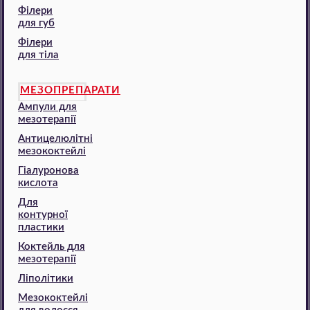
Філери
для губ
Філери
для тіла
МЕЗОПРЕПАРАТИ
Ампули для
мезотерапії
Антицелюлітні
мезококтейлі
Гіалуронова
кислота
Для
контурної
пластики
Коктейль для
мезотерапії
Ліполітики
Мезококтейлі