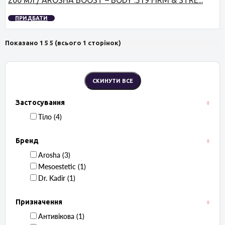
200 мл / AROSHA BOOST – BODY .519 FIRM & STRE...
ПРИДБАТИ
Показано 1 5 5 (всього 1 сторінок)
Застосування
Тіло ‏ (4)
Бренд
Arosha ‏ (3)
Mesoestetic ‏ (1)
Dr. Kadir ‏ (1)
Призначення
Антивікова ‏ (1)