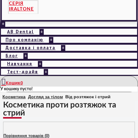
СЕРІЯ
IRALTONE
+
AB Dental
+
Про компанію
+
Доставка і оплата
+
Блог
+
Навчання
+
Тест-драйв
+
Кошик
0
У кошику пусто!
Косметика
Догляд за тілом
Від розтяжок і стрий
Косметика проти розтяжок та
стрий
Порівняння товарів (0)