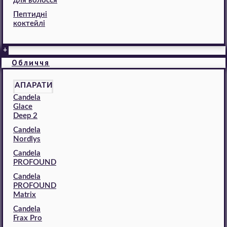
для волосся
Пептидні
коктейлі
+
Обличчя
АПАРАТИ
Candela
Glace
Deep 2
Candela
Nordlys
Candela
PROFOUND
Candela
PROFOUND
Matrix
Candela
Frax Pro