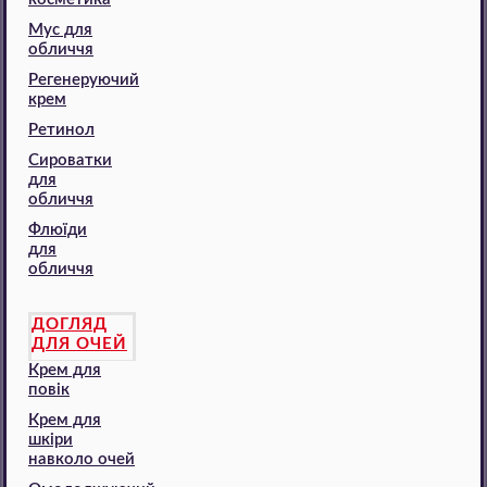
Мус для
обличчя
Регенеруючий
крем
Ретинол
Сироватки
для
обличчя
Флюїди
для
обличчя
ДОГЛЯД
ДЛЯ ОЧЕЙ
Крем для
повік
Крем для
шкіри
навколо очей