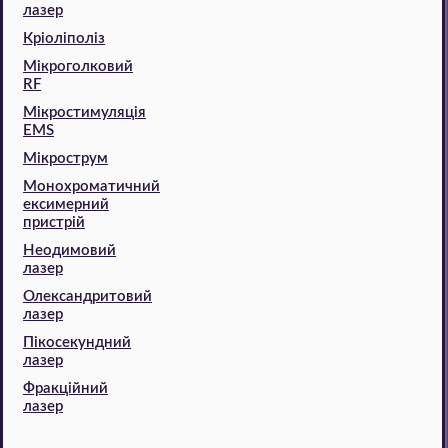
лазер
Кріоліполіз
Мікроголковий
RF
Мікростимуляція
EMS
Мікрострум
Монохроматичний
ексимерний
пристрій
Неодимовий
лазер
Олександритовий
лазер
Пікосекундний
лазер
Фракційний
лазер