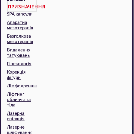
ПРИЗНАЧЕННЯ
SPA капсули
Апаратна
мезотерапія
Безголкова
мезотерапія
Видалення
татуювань
Гінекологія
Корекція
фігури
Лімфодренаж
Ліфтинг
обличчя та
тіла
Лазерна
епіляція
Лазерне
шліфування