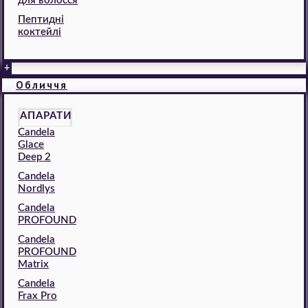
для волосся
Пептидні
коктейлі
+
Обличчя
АПАРАТИ
Candela
Glace
Deep 2
Candela
Nordlys
Candela
PROFOUND
Candela
PROFOUND
Matrix
Candela
Frax Pro