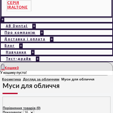
СЕРІЯ
IRALTONE
+
AB Dental
+
Про компанію
+
Доставка і оплата
+
Блог
+
Навчання
+
Тест-драйв
+
Кошик
0
У кошику пусто!
Косметика
Догляд за обличчям
Муси для обличчя
Муси для обличчя
Порівняння товарів (0)
Показувати: