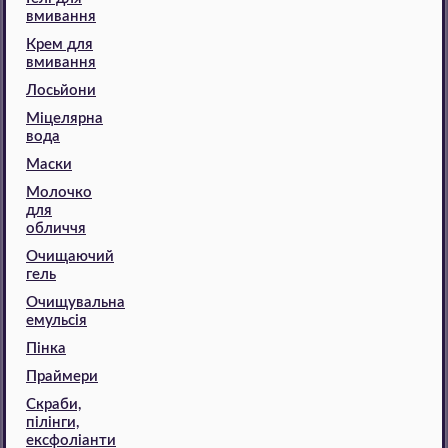
вмивання
Крем для
вмивання
Лосьйони
Міцелярна
вода
Маски
Молочко
для
обличчя
Очищаючий
гель
Очищувальна
емульсія
Пінка
Праймери
Скраби,
пілінги,
ексфоліанти