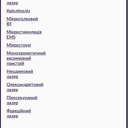
лазер
Кріоліполіз
Мікроголковий
RF
Мікростимуляція
EMS
Мікрострум
Монохроматичний
ексимерний
пристрій
Неодимовий
лазер
Олександритовий
лазер
Пікосекундний
лазер
Фракційний
лазер