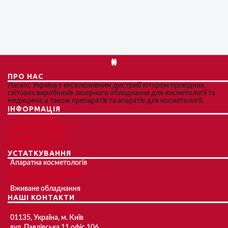
ПРО НАС
Ласкос Україна є ексклюзивним дистриб'ютором провідних
світових виробників лазерного обладнання для косметології та
медицини, а також препаратів та апаратів для косметології.
ІНФОРМАЦІЯ
Про компанію
Навчальний центр
Зв'язатися з нами
Карта сайту
УСТАТКУВАННЯ
Апаратна косметологія
Медичне обладнання
SPA обладнання
Вживане обладнання
НАШІ КОНТАКТИ
+38 (044) 499-96-55
01135, Україна, м. Київ
вул. Павлівська 11 офіс 106