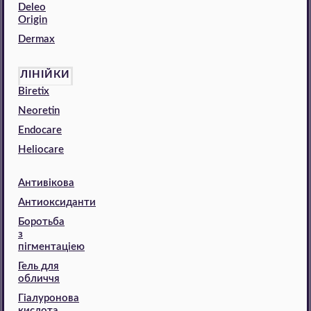
Deleo
Origin
Dermax
ЛІНІЙКИ
Biretix
Neoretin
Endocare
Heliocare
Антивікова
Антиоксиданти
Боротьба
з
пігментаціею
Гель для
обличчя
Гіалуронова
кислота