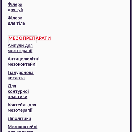
Філери
для губ
Філери
для тіла
МЕЗОПРЕПАРАТИ
Ампули для
мезотерапії
Антицелюлітні
мезококтейлі
Гіалуронова
кислота
Для
контурної
пластики
Коктейль для
мезотерапії
Ліполітики
Мезококтейлі