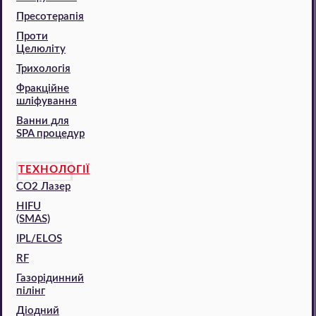
Пресотерапія
Проти
Целюліту
Трихологія
Фракційне
шліфування
Ванни для
SPA процедур
ТЕХНОЛОГІЇ
CO2 Лазер
HIFU
(SMAS)
IPL/ELOS
RF
Газорідинний
пілінг
Діодний