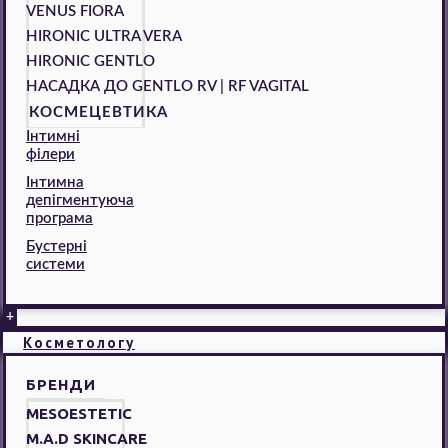
VENUS FIORA
HIRONIC ULTRA VERA
HIRONIC GENTLO
НАСАДКА ДО GENTLO RV | RF VAGITAL
КОСМЕЦЕВТИКА
Інтимні
філери
Інтимна
депігментуюча
програма
Бустерні
системи
+
Косметологу
БРЕНДИ
MESOESTETIC
M.A.D SKINCARE