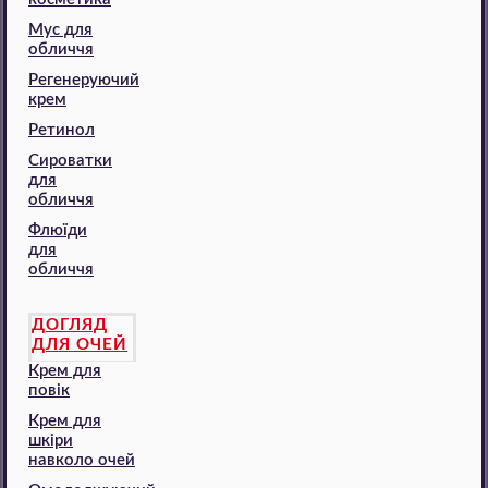
Мус для
обличчя
Регенеруючий
крем
Ретинол
Сироватки
для
обличчя
Флюїди
для
обличчя
ДОГЛЯД
ДЛЯ ОЧЕЙ
Крем для
повік
Крем для
шкіри
навколо очей