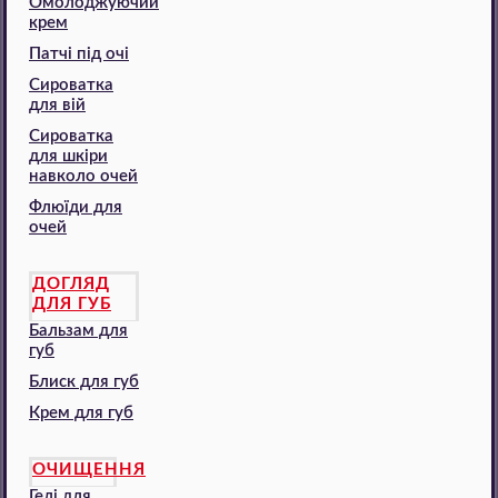
Омолоджуючий
крем
Патчі під очі
Сироватка
для вій
Сироватка
для шкіри
навколо очей
Флюїди для
очей
ДОГЛЯД
ДЛЯ ГУБ
Бальзам для
губ
Блиск для губ
Крем для губ
ОЧИЩЕННЯ
Гелі для