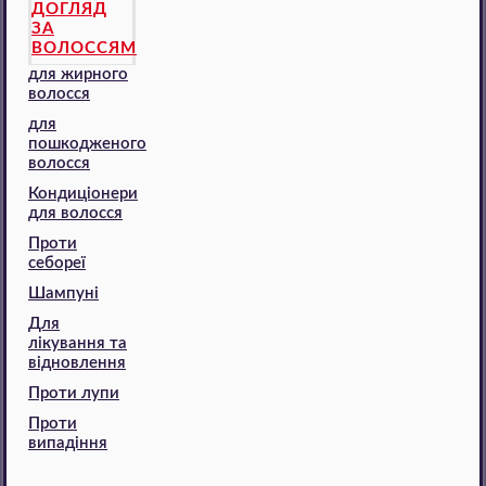
ДОГЛЯД
ЗА
ВОЛОССЯМ
для жирного
волосся
для
пошкодженого
волосся
Кондиціонери
для волосся
Проти
себореї
Шампуні
Для
лікування та
відновлення
Проти лупи
Проти
випадіння