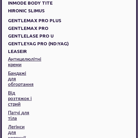
INMODE BODY TITE
HIRONIC SLIMUS
GENTLEMAX PRO PLUS
GENTLEMAX PRO
GENTLELASE PRO U
GENTLEYAG PRO (ND:YAG)
LEASEIR
Антицелюлітні
креми
Бандажі
для
обгортання
Від
розтяжок і
стрий
Патчі для
тіла
Легінси
для