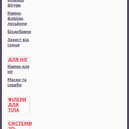
корекції
фігури
Креми,
флюїди,
лосьйони
Біодобавки
Захист від
сонця
ДЛЯ НІГ
Креми для
ніг
Маски та
скраби
ФІЛЕРИ
ДЛЯ
ТІЛА
СИСТЕМИ
3D-