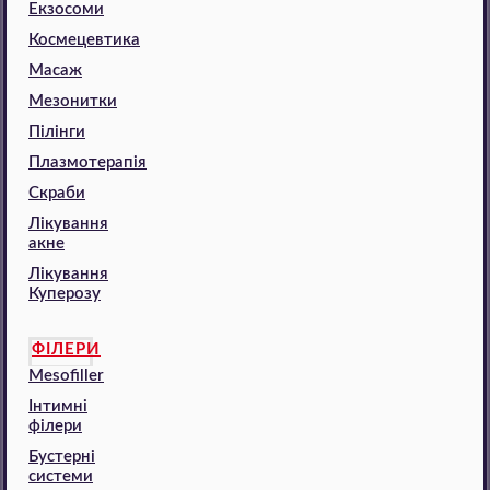
Екзосоми
Космецевтика
Масаж
Мезонитки
Пілінги
Плазмотерапія
Скраби
Лікування
акне
Лікування
Куперозу
ФІЛЕРИ
Mesofiller
Інтимні
філери
Бустерні
системи