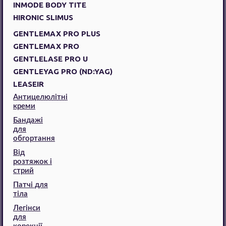
INMODE BODY TITE
HIRONIC SLIMUS
GENTLEMAX PRO PLUS
GENTLEMAX PRO
GENTLELASE PRO U
GENTLEYAG PRO (ND:YAG)
LEASEIR
Антицелюлітні
креми
Бандажі
для
обгортання
Від
розтяжок і
стрий
Патчі для
тіла
Легінси
для