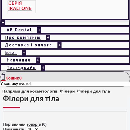
СЕРІЯ
IRALTONE
+
AB Dental
+
Про компанію
+
Доставка і оплата
+
Блог
+
Навчання
+
Тест-драйв
+
Кошик
0
У кошику пусто!
Напрями для косметологів
Філери
Філери для тіла
Філери для тіла
Порівняння товарів (0)
Показувати: