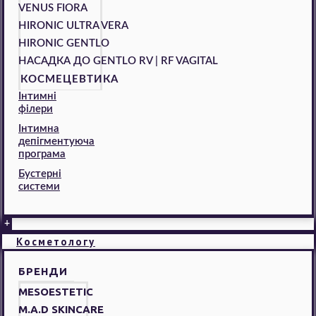
VENUS FIORA
HIRONIC ULTRA VERA
HIRONIC GENTLO
НАСАДКА ДО GENTLO RV | RF VAGITAL
КОСМЕЦЕВТИКА
Інтимні
філери
Інтимна
депігментуюча
програма
Бустерні
системи
+
Косметологу
БРЕНДИ
MESOESTETIC
M.A.D SKINCARE