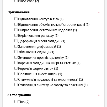
BioScience ‏ (2)
Призначення
Відновлення контурів тіла ‏ (1)
Відновлення обʼємів тильної сторони кисті ‏ (1)
Виправлення естетичних недоліків ‏ (1)
Вирівнювання рельєфу ‏ (1)
Деформація у зоні западин ‏ (1)
Заповнення деформацій ‏ (1)
Збільшення сідниць ‏ (1)
Зменшення проявів целюліту ‏ (1)
Корекція западин на шкірі та стегнах ‏ (1)
Корекція форми литок ‏ (1)
Поліпшення якості шкіри ‏ (1)
Стимуляція пружності та еластичності ‏ (1)
Стимуляція синтезу колагену та еластину ‏ (1)
Застосування
Тіло ‏ (2)