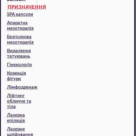
ПРИЗНАЧЕННЯ
SPA капсули
Апаратна
мезотерапія
Безголкова
мезотерапія
Видалення
татуювань
Гінекологія
Корекція
фігури
Лімфодренаж
Ліфтинг
обличчя та
тіла
Лазерна
епіляція
Лазерне
шліфування