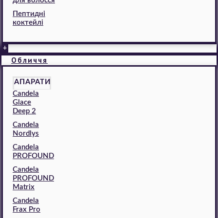
для волосся
Пептидні
коктейлі
+
Обличчя
АПАРАТИ
Candela
Glace
Deep 2
Candela
Nordlys
Candela
PROFOUND
Candela
PROFOUND
Matrix
Candela
Frax Pro