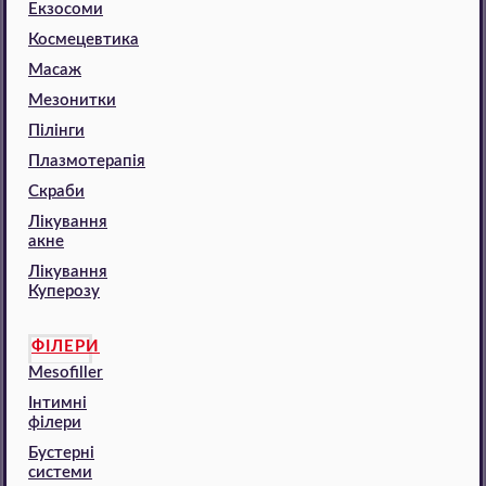
Екзосоми
Космецевтика
Масаж
Мезонитки
Пілінги
Плазмотерапія
Скраби
Лікування
акне
Лікування
Куперозу
ФІЛЕРИ
Mesofiller
Інтимні
філери
Бустерні
системи