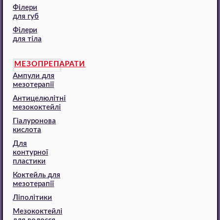
Філери
для губ
Філери
для тіла
МЕЗОПРЕПАРАТИ
Ампули для
мезотерапії
Антицелюлітні
мезококтейлі
Гіалуронова
кислота
Для
контурної
пластики
Коктейль для
мезотерапії
Ліполітики
Мезококтейлі