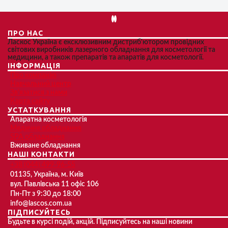
ПРО НАС
Ласкос Україна є ексклюзивним дистриб'ютором провідних
світових виробників лазерного обладнання для косметології та
медицини, а також препаратів та апаратів для косметології.
ІНФОРМАЦІЯ
Про компанію
Навчальний центр
Зв'язатися з нами
Карта сайту
УСТАТКУВАННЯ
Апаратна косметологія
Медичне обладнання
SPA обладнання
Вживане обладнання
НАШІ КОНТАКТИ
+38 (044) 499-96-55
01135, Україна, м. Київ
вул. Павлівська 11 офіс 106
Пн-Пт з 9:30 до 18:00
info@lascos.com.ua
ПІДПИСУЙТЕСЬ
Будьте в курсі подій, акцій. Підписуйтесь на наші новини