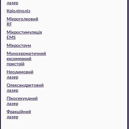
лазер
Кріоліполіз
Мікроголковий
RF
Мікростимуляція
EMS
Мікрострум
Монохроматичний
ексимерний
пристрій
Неодимовий
лазер
Олександритовий
лазер
Пікосекундний
лазер
Фракційний
лазер