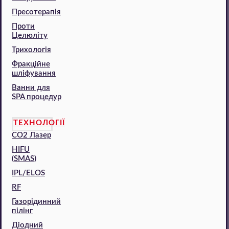
Пресотерапія
Проти
Целюліту
Трихологія
Фракційне
шліфування
Ванни для
SPA процедур
ТЕХНОЛОГІЇ
CO2 Лазер
HIFU
(SMAS)
IPL/ELOS
RF
Газорідинний
пілінг
Діодний