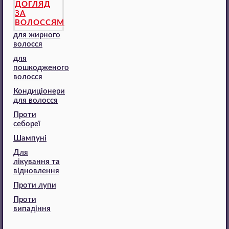
ДОГЛЯД
ЗА
ВОЛОССЯМ
для жирного
волосся
для
пошкодженого
волосся
Кондиціонери
для волосся
Проти
себореї
Шампуні
Для
лікування та
відновлення
Проти лупи
Проти
випадіння