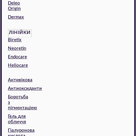
Deleo
Origin
Dermax
ЛІНІЙКИ
Biretix
Neoretin
Endocare
Heliocare
Антивікова
Антиоксиданти
Боротьба
з
пігментаціею
Гель для
обличчя
Гіалуронова
кислота