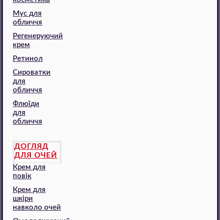
Мус для
обличчя
Регенеруючий
крем
Ретинол
Сироватки
для
обличчя
Флюїди
для
обличчя
ДОГЛЯД
ДЛЯ ОЧЕЙ
Крем для
повік
Крем для
шкіри
навколо очей