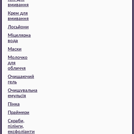
вмивання
Крем для
вмивання
Лосьйони
Міцелярна
вода
Маски
Молочко
для
обличчя
Очищаючий
гель
Очищувальна
емульсія
Пінка
Праймери
Скраби,
пілінги,
ексфоліанти