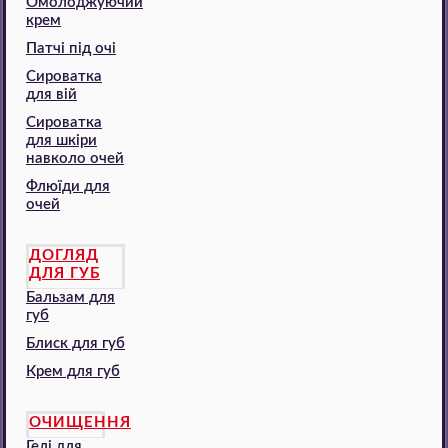
Омолоджуючий
крем
Патчі під очі
Сироватка
для вій
Сироватка
для шкіри
навколо очей
Флюїди для
очей
ДОГЛЯД
ДЛЯ ГУБ
Бальзам для
губ
Блиск для губ
Крем для губ
ОЧИЩЕННЯ
Гелі для