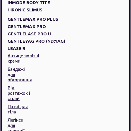
INMODE BODY TITE
HIRONIC SLIMUS
GENTLEMAX PRO PLUS
GENTLEMAX PRO
GENTLELASE PRO U
GENTLEYAG PRO (ND:YAG)
LEASEIR
Антицелюлітні
креми
Бандажі
для
обгортання
Від
розтяжок і
стрий
Патчі для
тіла
Легінси
для
корекції