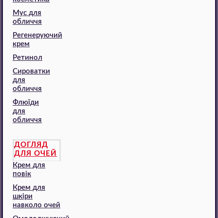
Мус для
обличчя
Регенеруючий
крем
Ретинол
Сироватки
для
обличчя
Флюїди
для
обличчя
ДОГЛЯД
ДЛЯ ОЧЕЙ
Крем для
повік
Крем для
шкіри
навколо очей