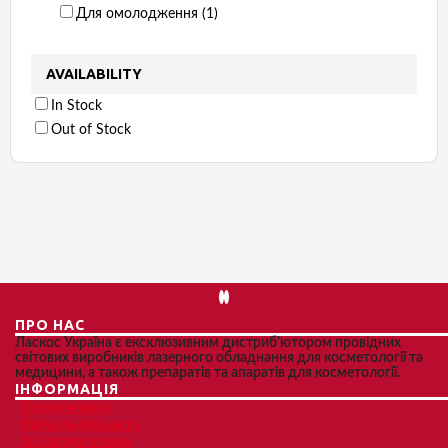
Для омолодження ‏ (1)
AVAILABILITY
In Stock
Out of Stock
ПРО НАС
Ласкос Україна є ексклюзивним дистриб'ютором провідних
світових виробників лазерного обладнання для косметології та
медицини, а також препаратів та апаратів для косметології.
ІНФОРМАЦІЯ
Про компанію
Навчальний центр
Зв'язатися з нами