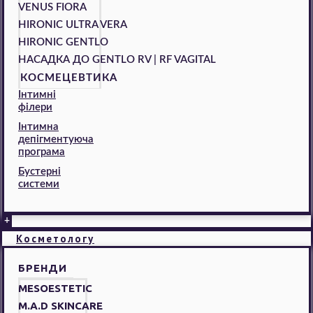
VENUS FIORA
HIRONIC ULTRA VERA
HIRONIC GENTLO
НАСАДКА ДО GENTLO RV | RF VAGITAL
КОСМЕЦЕВТИКА
Інтимні
філери
Інтимна
депігментуюча
програма
Бустерні
системи
+
Косметологу
БРЕНДИ
MESOESTETIC
M.A.D SKINCARE