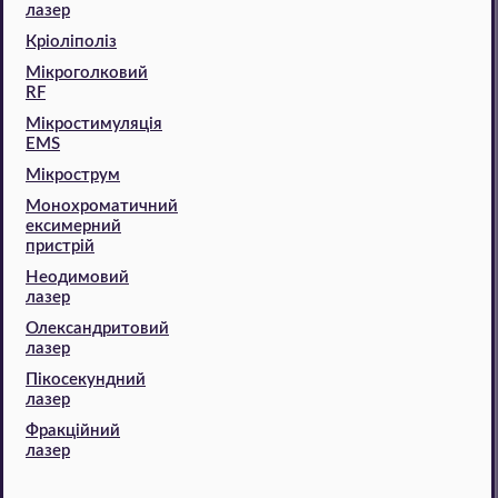
лазер
Кріоліполіз
Мікроголковий
RF
Мікростимуляція
EMS
Мікрострум
Монохроматичний
ексимерний
пристрій
Неодимовий
лазер
Олександритовий
лазер
Пікосекундний
лазер
Фракційний
лазер