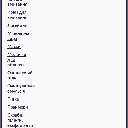
вмивання
Крем для
вмивання
Лосьйони
Міцелярна
вода
Маски
Молочко
для
обличчя
Очищаючий
гель
Очищувальна
емульсія
Пінка
Праймери
Скраби,
пілінги,
ексфоліанти