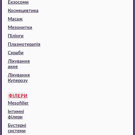
Екзосоми
Космецевтика
Масаж
Мезонитки
Пілінги
Плазмотерапія
Скраби
Лікування
акне
Лікування
Куперозу
ФІЛЕРИ
Mesofiller
Інтимні
філери
Бустерні
системи