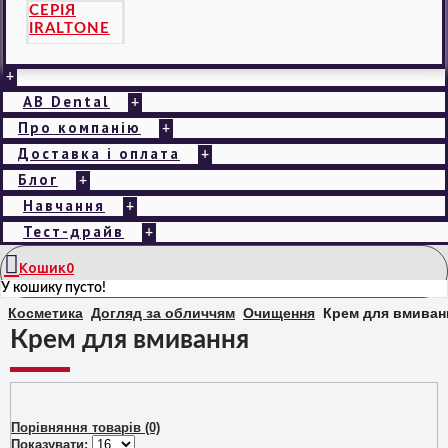
СЕРІЯ
IRALTONE
+
AB Dental
+
Про компанію
+
Доставка і оплата
+
Блог
+
Навчання
+
Тест-драйв
+
Кошик
0
У кошику пусто!
Косметика
Догляд за обличчям
Очищення
Крем для вмиван
Крем для вмивання
Порівняння товарів (0)
Показувати: