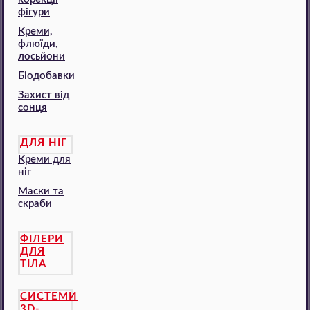
фігури
Креми,
флюїди,
лосьйони
Біодобавки
Захист від
сонця
ДЛЯ НІГ
Креми для
ніг
Маски та
скраби
ФІЛЕРИ
ДЛЯ
ТІЛА
СИСТЕМИ
3D-