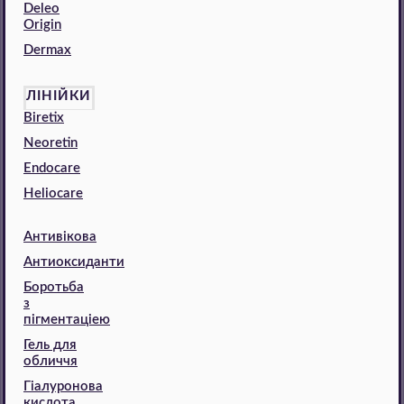
Deleo
Origin
Dermax
ЛІНІЙКИ
Biretix
Neoretin
Endocare
Heliocare
Антивікова
Антиоксиданти
Боротьба
з
пігментаціею
Гель для
обличчя
Гіалуронова
кислота