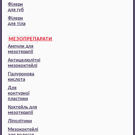
Філери
для губ
Філери
для тіла
МЕЗОПРЕПАРАТИ
Ампули для
мезотерапії
Антицелюлітні
мезококтейлі
Гіалуронова
кислота
Для
контурної
пластики
Коктейль для
мезотерапії
Ліполітики
Мезококтейлі
для волосся