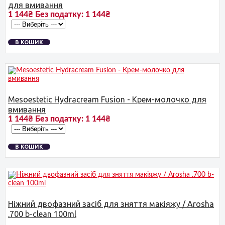
для вмивання
1 144₴
Без податку:
1 144₴
В КОШИК
Mesoestetic Hydracream Fusion - Крем-молочко для
вмивання
1 144₴
Без податку:
1 144₴
В КОШИК
Ніжний двофазний засіб для зняття макіяжу / Arosha
.700 b-clean 100ml