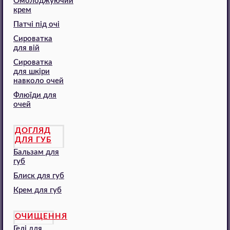
Омолоджуючий
крем
Патчі під очі
Сироватка
для вій
Сироватка
для шкіри
навколо очей
Флюїди для
очей
ДОГЛЯД
ДЛЯ ГУБ
Бальзам для
губ
Блиск для губ
Крем для губ
ОЧИЩЕННЯ
Гелі для