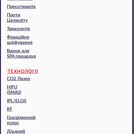
Пресотерапія
Проти
Целюліту
Трихологія
Фракційне
шліфування
Ванни для
SPA процедур
ТЕХНОЛОГІЇ
CO2 Лазер
HIFU
(SMAS)
IPL/ELOS
RF
Газорідинний
пілінг
Діодний