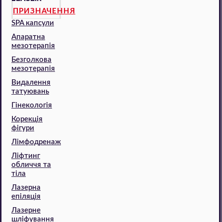
ПРИЗНАЧЕННЯ
SPA капсули
Апаратна
мезотерапія
Безголкова
мезотерапія
Видалення
татуювань
Гінекологія
Корекція
фігури
Лімфодренаж
Ліфтинг
обличчя та
тіла
Лазерна
епіляція
Лазерне
шліфування