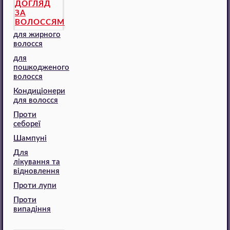
ДОГЛЯД
ЗА
ВОЛОССЯМ
для жирного
волосся
для
пошкодженого
волосся
Кондиціонери
для волосся
Проти
себореї
Шампуні
Для
лікування та
відновлення
Проти лупи
Проти
випадіння