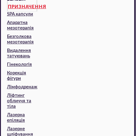
ПРИЗНАЧЕННЯ
SPA капсули
Апаратна
мезотерапія
Безголкова
мезотерапія
Видалення
татуювань
Гінекологія
Корекція
фігури
Лімфодренаж
Ліфтинг
обличчя та
тіла
Лазерна
епіляція
Лазерне
шліфування