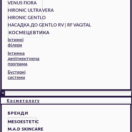
VENUS FIORA
HIRONIC ULTRA VERA
HIRONIC GENTLO
НАСАДКА ДО GENTLO RV | RF VAGITAL
КОСМЕЦЕВТИКА
Інтимні
філери
Інтимна
депігментуюча
програма
Бустерні
системи
+
Косметологу
БРЕНДИ
MESOESTETIC
M.A.D SKINCARE