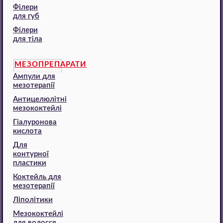
Філери
для губ
Філери
для тіла
МЕЗОПРЕПАРАТИ
Ампули для
мезотерапії
Антицелюлітні
мезококтейлі
Гіалуронова
кислота
Для
контурної
пластики
Коктейль для
мезотерапії
Ліполітики
Мезококтейлі
для волосся