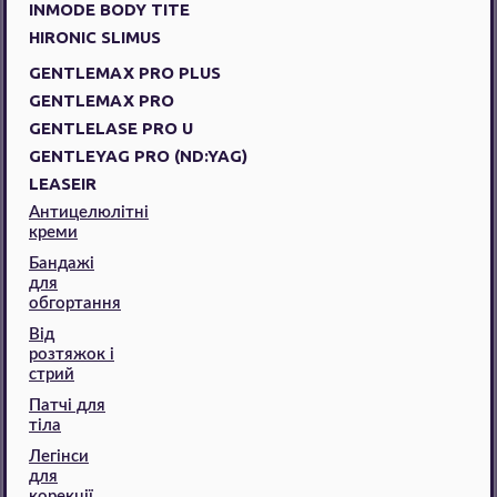
INMODE BODY TITE
HIRONIC SLIMUS
GENTLEMAX PRO PLUS
GENTLEMAX PRO
GENTLELASE PRO U
GENTLEYAG PRO (ND:YAG)
LEASEIR
Антицелюлітні
креми
Бандажі
для
обгортання
Від
розтяжок і
стрий
Патчі для
тіла
Легінси
для
корекції