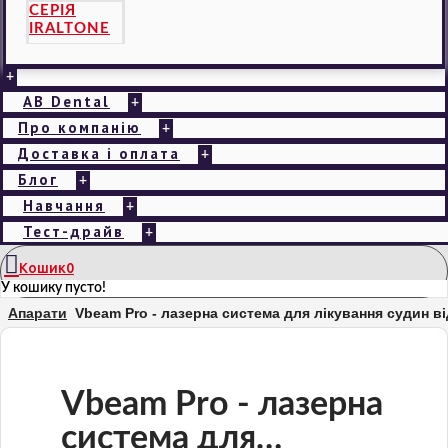
СЕРІЯ
IRALTONE
+
AB Dental
+
Про компанію
+
Доставка і оплата
+
Блог
+
Навчання
+
Тест-драйв
+
Кошик
0
У кошику пусто!
Апарати
Vbeam Pro - лазерна система для лікування судин ві
Vbeam Pro - лазерна
система для