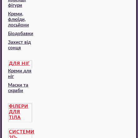
фігури
Креми,
флюїди,
лосьйони
Біодобавки
Захист від
сонця
ДЛЯ НІГ
Креми для
ніг
Маски та
скраби
ФІЛЕРИ
ДЛЯ
ТІЛА
СИСТЕМИ
3D-