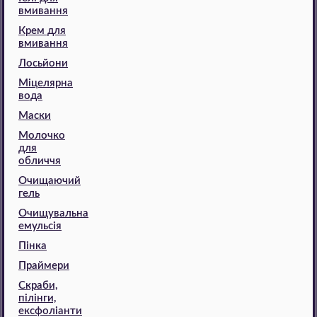
вмивання
Крем для
вмивання
Лосьйони
Міцелярна
вода
Маски
Молочко
для
обличчя
Очищаючий
гель
Очищувальна
емульсія
Пінка
Праймери
Скраби,
пілінги,
ексфоліанти