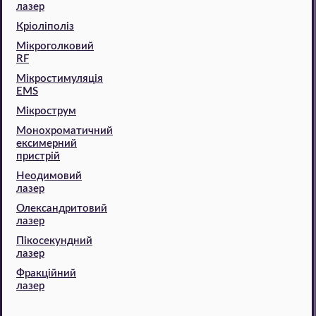
лазер
Кріоліполіз
Мікроголковий
RF
Мікростимуляція
EMS
Мікрострум
Монохроматичний
ексимерний
пристрій
Неодимовий
лазер
Олександритовий
лазер
Пікосекундний
лазер
Фракційний
лазер