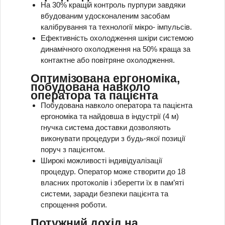
На 30% кращій контроль пурпури завдяки
вбудованим удосконаленим засобам
калібрування та технології мікро- імпульсів.
Ефективність охолодження шкіри системою
динамічного охолодження на 50% краща за
контактне або повітряне охолодження.
Оптимізована ергономіка,
побудована навколо
оператора та пацієнта
Побудована навколо оператора та пацієнта
ергономіка та найдовша в індустрії (4 м)
гнучка система доставки дозволяють
виконувати процедури з будь-якої позиції
поруч з пацієнтом.
Широкі можливості індивідуалізації
процедур. Оператор може створити до 18
власних протоколів і зберегти їх в пам’яті
системи, заради безпеки пацієнта та
спрощення роботи.
Потужний дохід на