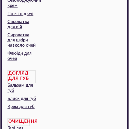
Омолоджуючий
крем
Патчі під очі
Сироватка
для вій
Сироватка
для шкіри
навколо очей
Флюїди для
очей
ДОГЛЯД
ДЛЯ ГУБ
Бальзам для
губ
Блиск для губ
Крем для губ
ОЧИЩЕННЯ
Гелі для