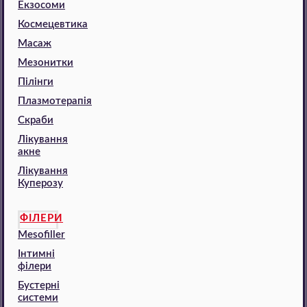
Екзосоми
Космецевтика
Масаж
Мезонитки
Пілінги
Плазмотерапія
Скраби
Лікування
акне
Лікування
Куперозу
ФІЛЕРИ
Mesofiller
Інтимні
філери
Бустерні
системи