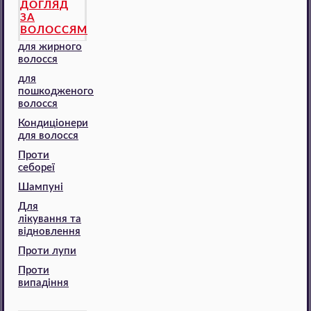
ДОГЛЯД
ЗА
ВОЛОССЯМ
для жирного
волосся
для
пошкодженого
волосся
Кондиціонери
для волосся
Проти
себореї
Шампуні
Для
лікування та
відновлення
Проти лупи
Проти
випадіння