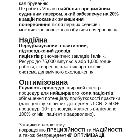
калібруванню.
Це робить Vbeam
найбільш
прецизійним
судинним лазером, який забезпечує на 20%
кращій показник зменшення
почервоніння
після перших сеансів і
можливістю повністю позбутися почервоніння.
Надійна
Передбачуваний, позитивний,
підтверджений досвід
пацієнтів
різноманітних закладів і клінік.
Ресурс до 75,000 імпульсів або 1,000 годин
роботи, створення власних протоколів,
система динамічного охолодження.
Оптимізована
Гнучкість процедур
, широкий спектр
процедур для
найширшого кола пацієнтів
,
збільшення потенціалу прибутковості практики
(дані центру клінічних досліджень LCR: 2,500+
процедур, 10+ різновидів уражень вилікувано,
100% клінік і пацієнтів задоволено).
Завдяки вражаючому
покращенню
ПРЕЦИЗІЙНОСТІ
та
НАДІЙНОСТІ
,
а також безпрецедентній
ОПТИМІЗАЦІЇ
,