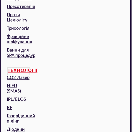
Пресотерапія
Проти
Целюліту
Трихологія
Фракційне
шліфування
Ванни для
SPA процедур
ТЕХНОЛОГІЇ
CO2 Лазер
HIFU
(SMAS)
IPL/ELOS
RF
Газорідинний
пілінг
Діодний