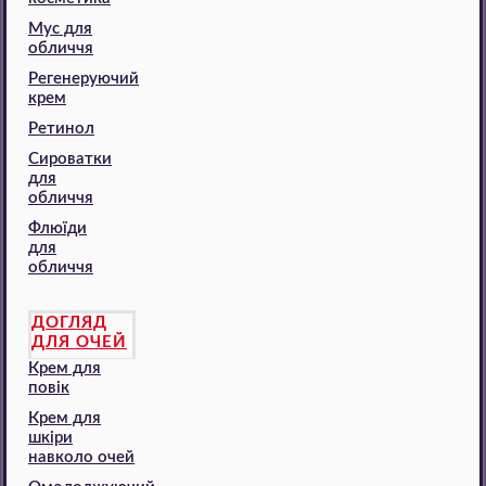
Мус для
обличчя
Регенеруючий
крем
Ретинол
Сироватки
для
обличчя
Флюїди
для
обличчя
ДОГЛЯД
ДЛЯ ОЧЕЙ
Крем для
повік
Крем для
шкіри
навколо очей