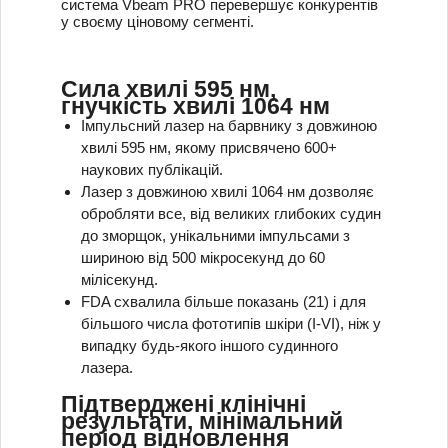
система Vbeam PRO перевершує конкурентів
у своєму ціновому сегменті.
Сила хвилі 595 нм,
гнучкість хвилі 1064 нм​
Імпульсний лазер на барвнику з довжиною
хвилі 595 нм, якому присвячено 600+
наукових публікацій.
Лазер з довжиною хвилі 1064 нм дозволяє
обробляти все, від великих глибоких судин
до зморщок, унікальними імпульсами з
шириною від 500 мікросекунд до 60
мілісекунд.
FDA схвалила більше показань (21) і для
більшого числа фототипів шкіри (I-VI), ніж у
випадку будь-якого іншого судинного
лазера.
Підтверджені клінічні
результати, мінімальний
період відновлення