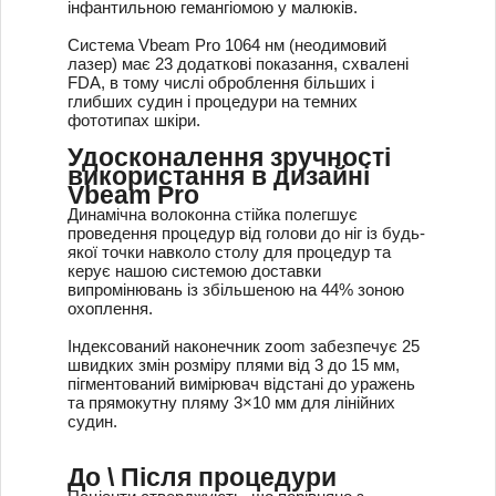
інфантильною гемангіомою у малюків.
Система Vbeam Pro 1064 нм (неодимовий
лазер) має 23 додаткові показання, схвалені
FDA, в тому числі оброблення більших і
глибших судин і процедури на темних
фототипах шкіри.
Удосконалення зручності
використання в дизайні
Vbeam Pro
Динамічна волоконна стійка полегшує
проведення процедур від голови до ніг із будь-
якої точки навколо столу для процедур та
керує нашою системою доставки
випромінювань із збільшеною на 44% зоною
охоплення.
Індексований наконечник zoom забезпечує 25
швидких змін розміру плями від 3 до 15 мм,
пігментований вимірювач відстані до уражень
та прямокутну пляму 3×10 мм для лінійних
судин.
До \ Після процедури