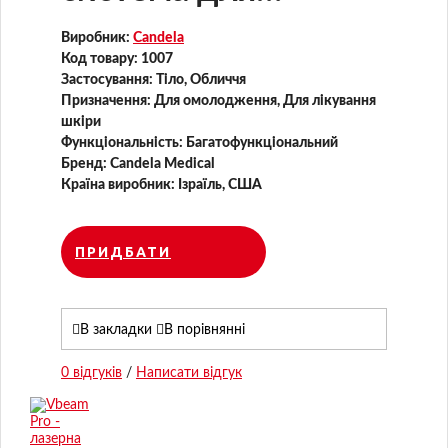
лікування судин від
Виробник:
Candela
Candela
Код товару:
1007
Застосування:
Тіло, Обличчя
Призначення:
Для омолодження, Для лікування
шкіри
Функціональність:
Багатофункціональний
Бренд:
Candela Medical
Країна виробник:
Ізраїль, США
ПРИДБАТИ
В закладки
В порівнянні
0 відгуків
/
Написати відгук