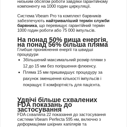
низьким обсягом роботи завдяки гарантійному
компоненту на 1000 годин циркуляції.
Система Vbeam Pro та комплект барвників
забезпечують
найтриваліший термін служби
барвника
, що перевищує гарантійний термін
1000 годин роботи або 75 000 імпульсів.
На понад 50% вища енергія,
на понад 56% більша пляма
Глибше проникнення енергії та швидші
процедури
Збільшений максимальний розмір плями з
12 до 15 мм без погіршення флюенсу.
Пляма 15 мм пришвидшує процедуру за
рахунок зменшення кількості імпульсів і
покращує її комфортність для пацієнта.
Удвічі більше схвалених
FDA показань до
застосування
FDA схвалила 22 показання до застосування
системи Vbeam Perfecta 595 нм, включно з
деформаціями шкірних капілярів та