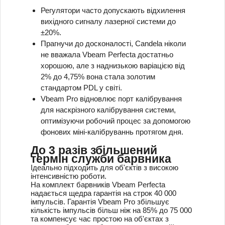
Регулятори часто допускають відхилення
вихідного сигналу лазерної системи до
±20%.
Прагнучи до досконалості, Candela ніколи
не вважала Vbeam Perfecta достатньо
хорошою, але з наднизькою варіацією від
2% до 4,75% вона стала золотим
стандартом PDL у світі.
Vbeam Pro відновлює порт калібрування
для наскрізного калібрування системи,
оптимізуючи робочий процес за допомогою
фонових міні-калібруваннь протягом дня.
До 3 разів збільшений
термін служби барвника
Ідеально підходить для об'єктів з високою
інтенсивністю роботи.
На комплект барвників Vbeam Perfecta
надається щедра гарантія на строк 40 000
імпульсів. Гарантія Vbeam Pro збільшує
кількість імпульсів більш ніж на 85% до 75 000
та компенсує час простою на об'єктах з