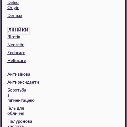
Deleo
Origin
Dermax
ЛІНІЙКИ
Biretix
Neoretin
Endocare
Heliocare
Антивікова
Антиоксиданти
Боротьба
з
пігментаціею
Гель для
обличчя
Гіалуронова
кислота