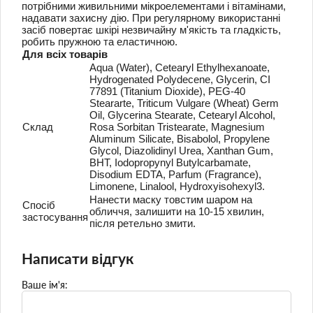
потрібними живильними мікроелементами і вітамінами,
надавати захисну дію.
При регулярному використанні
засіб повертає шкірі незвичайну м'якість та гладкість,
робить пружною та еластичною.
Для всіх товарів
Aqua (Water), Cetearyl Ethylhexanoate,
Hydrogenated Polydecene, Glycerin, CI
77891 (Titanium Dioxide), PEG-40
Steararte, Triticum Vulgare (Wheat) Germ
Oil, Glycerina Stearate, Cetearyl Alcohol,
Склад
Rosa Sorbitan Tristearate, Magnesium
Aluminum Silicate, Bisabolol, Propylene
Glycol, Diazolidinyl Urea, Xanthan Gum,
BHT, Iodopropynyl Butylcarbamate,
Disodium EDTA, Parfum (Fragrance),
Limonene, Linalool, Hydroxyisohexyl3.
Нанести маску товстим шаром на
Спосіб
обличчя, залишити на 10-15 хвилин,
застосування
після ретельно змити.
Написати відгук
Ваше ім'я: