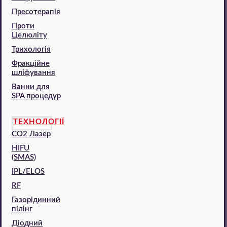
Пресотерапія
Проти
Целюліту
Трихологія
Фракційне
шліфування
Ванни для
SPA процедур
ТЕХНОЛОГІЇ
CO2 Лазер
HIFU
(SMAS)
IPL/ELOS
RF
Газорідинний
пілінг
Діодний