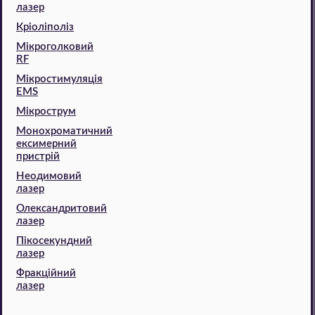
лазер
Кріоліполіз
Мікроголковий
RF
Мікростимуляція
EMS
Мікрострум
Монохроматичний
ексимерний
пристрій
Неодимовий
лазер
Олександритовий
лазер
Пікосекундний
лазер
Фракційний
лазер