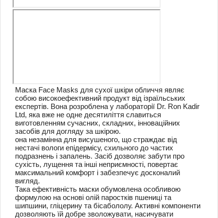
Маска Face Masks для сухої шкіри обличчя являє
собою високоефективний продукт від ізраїльських
експертів.
Вона розроблена у лабораторії Dr.
Ron Kadir
Ltd, яка вже не одне десятиліття славиться
виготовленням сучасних, складних, інноваційних
засобів для догляду за шкірою.
она незамінна для висушеного, що страждає від
нестачі вологи епідермісу, схильного до частих
подразнень і запалень.
Засіб дозволяє забути про
сухість, лущення та інші неприємності, повертає
максимальний комфорт і забезпечує досконалий
вигляд.
Така ефективність маски обумовлена ​​особливою
формулою на основі олій паростків пшениці та
шипшини, гліцерину та бісабололу.
Активні компоненти
дозволяють їй добре зволожувати, насичувати