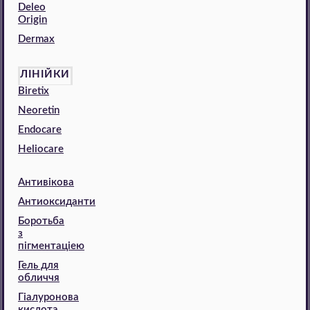
Deleo
Origin
Dermax
ЛІНІЙКИ
Biretix
Neoretin
Endocare
Heliocare
Антивікова
Антиоксиданти
Боротьба
з
пігментаціею
Гель для
обличчя
Гіалуронова
кислота