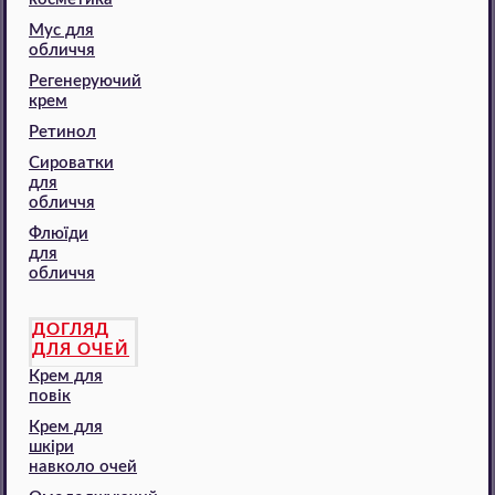
Мус для
обличчя
Регенеруючий
крем
Ретинол
Сироватки
для
обличчя
Флюїди
для
обличчя
ДОГЛЯД
ДЛЯ ОЧЕЙ
Крем для
повік
Крем для
шкіри
навколо очей