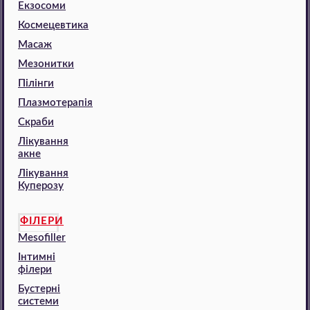
Екзосоми
Космецевтика
Масаж
Мезонитки
Пілінги
Плазмотерапія
Скраби
Лікування
акне
Лікування
Куперозу
ФІЛЕРИ
Mesofiller
Інтимні
філери
Бустерні
системи