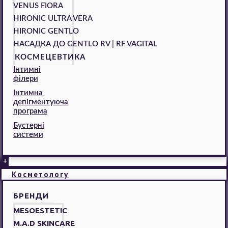
VENUS FIORA
HIRONIC ULTRA VERA
HIRONIC GENTLO
НАСАДКА ДО GENTLO RV | RF VAGITAL
КОСМЕЦЕВТИКА
Інтимні
філери
Інтимна
депігментуюча
програма
Бустерні
системи
+
Косметологу
БРЕНДИ
MESOESTETIC
M.A.D SKINCARE