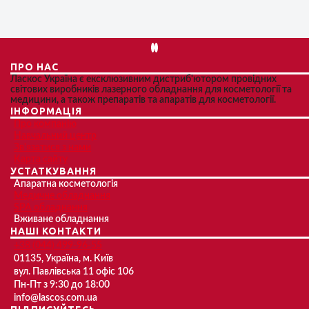
ПРО НАС
Ласкос Україна є ексклюзивним дистриб'ютором провідних
світових виробників лазерного обладнання для косметології та
медицини, а також препаратів та апаратів для косметології.
ІНФОРМАЦІЯ
Про компанію
Навчальний центр
Зв'язатися з нами
Карта сайту
УСТАТКУВАННЯ
Апаратна косметологія
Медичне обладнання
SPA обладнання
Вживане обладнання
НАШІ КОНТАКТИ
+38 (044) 499-96-55
01135, Україна, м. Київ
вул. Павлівська 11 офіс 106
Пн-Пт з 9:30 до 18:00
info@lascos.com.ua