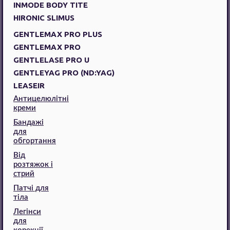
INMODE BODY TITE
HIRONIC SLIMUS
GENTLEMAX PRO PLUS
GENTLEMAX PRO
GENTLELASE PRO U
GENTLEYAG PRO (ND:YAG)
LEASEIR
Антицелюлітні
креми
Бандажі
для
обгортання
Від
розтяжок і
стрий
Патчі для
тіла
Легінси
для