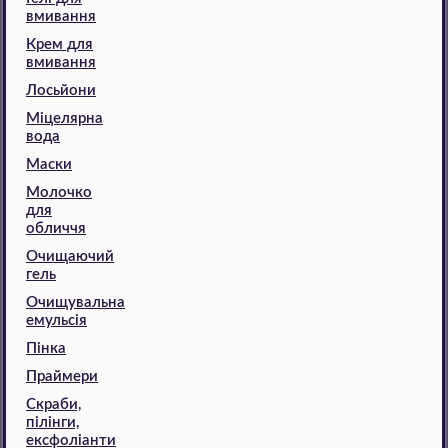
вмивання
Крем для
вмивання
Лосьйони
Міцелярна
вода
Маски
Молочко
для
обличчя
Очищаючий
гель
Очищувальна
емульсія
Пінка
Праймери
Скраби,
пілінги,
ексфоліанти