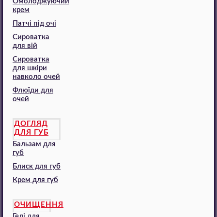
Омолоджуючий
крем
Патчі під очі
Сироватка
для вій
Сироватка
для шкіри
навколо очей
Флюїди для
очей
ДОГЛЯД
ДЛЯ ГУБ
Бальзам для
губ
Блиск для губ
Крем для губ
ОЧИЩЕННЯ
Гелі для