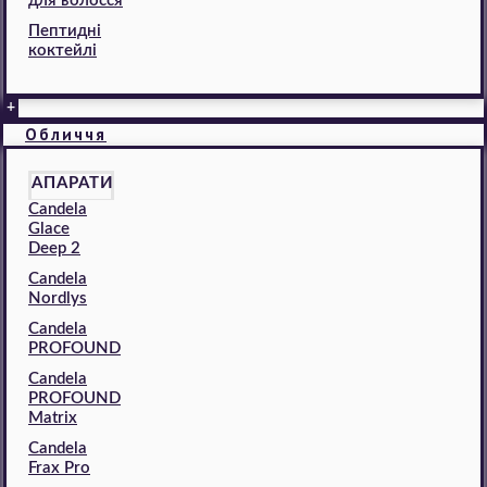
для волосся
Пептидні
коктейлі
+
Обличчя
АПАРАТИ
Candela
Glace
Deep 2
Candela
Nordlys
Candela
PROFOUND
Candela
PROFOUND
Matrix
Candela
Frax Pro