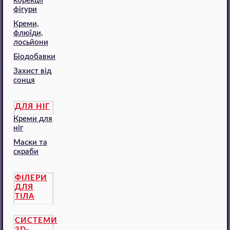
корекції
фігури
Креми,
флюїди,
лосьйони
Біодобавки
Захист від
сонця
ДЛЯ НІГ
Креми для
ніг
Маски та
скраби
ФІЛЕРИ
ДЛЯ
ТІЛА
СИСТЕМИ
3D-