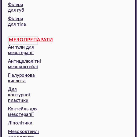
Філери
для губ
Філери
для тіла
МЕЗОПРЕПАРАТИ
Ампули для
мезотерапії
Антицелюлітні
мезококтейлі
Гіалуронова
кислота
Для
контурної
пластики
Коктейль для
мезотерапії
Ліполітики
Мезококтейлі