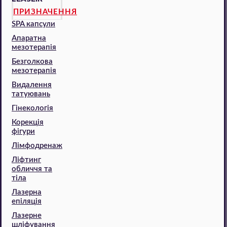
ПРИЗНАЧЕННЯ
SPA капсули
Апаратна
мезотерапія
Безголкова
мезотерапія
Видалення
татуювань
Гінекологія
Корекція
фігури
Лімфодренаж
Ліфтинг
обличчя та
тіла
Лазерна
епіляція
Лазерне
шліфування