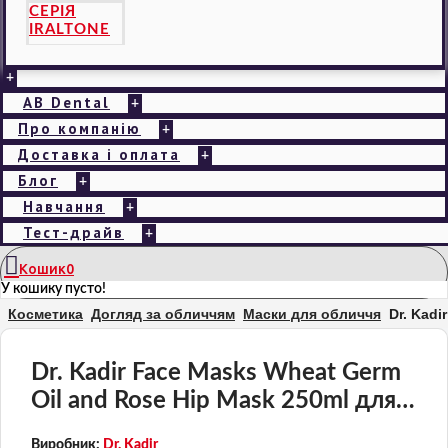
СЕРІЯ
IRALTONE
+
AB Dental
+
Про компанію
+
Доставка і оплата
+
Блог
+
Навчання
+
Тест-драйв
+
Кошик
0
У кошику пусто!
Косметика
Догляд за обличчям
Маски для обличчя
Dr. Kadi
Dr. Kadir Face Masks Wheat Germ
Oil and Rose Hip Mask 250ml для
сухої шкіри
Виробник:
Dr. Kadir