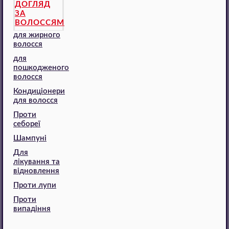
ДОГЛЯД
ЗА
ВОЛОССЯМ
для жирного
волосся
для
пошкодженого
волосся
Кондиціонери
для волосся
Проти
себореї
Шампуні
Для
лікування та
відновлення
Проти лупи
Проти
випадіння