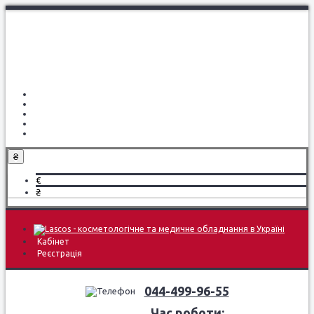
Про компанію
Доставка і оплата
Навчання
Блог
Контакти
₴
€
₴
Кабінет
Реєстрація
044-499-96-55
Час роботи: