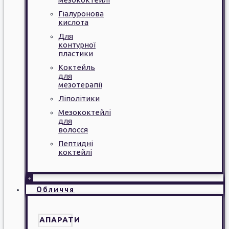
Гіалуронова
кислота
Для
контурної
пластики
Коктейль
для
мезотерапії
Ліполітики
Мезококтейлі
для
волосся
Пептидні
коктейлі
+
Обличчя
АПАРАТИ