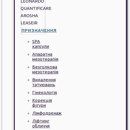
LEONARDO
QUANTIFICARE
AROSHA
LEASEIR
ПРИЗНАЧЕННЯ
SPA
капсули
Апаратна
мезотерапія
Безголкова
мезотерапія
Видалення
татуювань
Гінекологія
Корекція
фігури
Лімфодренаж
Ліфтинг
обличчя