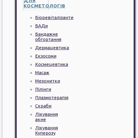
ДЛЯ
КОСМЕТОЛОГІВ
Біоревіталізанти
БАДи
Бандажне
обгортання
Дермацевтика
Екзосоми
Космецевтика
Масаж
Мезонитки
Пілінги
Плазмотерапія
Скраби
Лікування
акне
Лікування
Куперозу