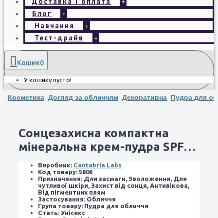
Доставка і оплата
+
Блог
+
Навчання
+
Тест-драйв
+
Кошик
0
У кошику пусто!
Косметика
Догляд за обличчям
Декоративна
Пудра для о
Сонцезахисна компактна
мінеральна крем-пудра SPF
50 Cantabria Labs Heliocare
Виробник:
Cantabria Labs
(тон світлий)
Код товару:
5806
Призначення:
Для засмаги, Зволоження, Для
чутливої ​​шкіри, Захист від сонця, Антивікова,
Від пігментних плям
Застосування:
Обличчя
Група товару:
Пудра для обличчя
Стать:
Унісекс