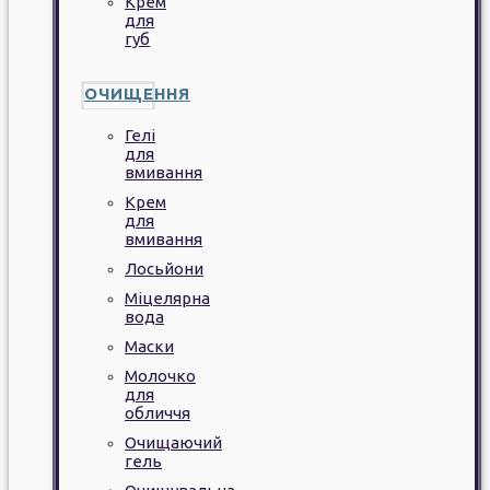
Крем
для
губ
ОЧИЩЕННЯ
Гелі
для
вмивання
Крем
для
вмивання
Лосьйони
Міцелярна
вода
Маски
Молочко
для
обличчя
Очищаючий
гель