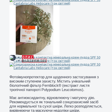
ОПИС
ВІДГУКИ (0)
Фотоімунопротектор для щоденного застосування з
високим ступенем захисту.
Містить унікальний
біологічний фільтр Fernblock® (екстракт листя
тропічної папороті Polypodium Leucotomos).
Має антиоксидантну, відновлюючу і матуючу дію.
Рекомендується як тональний сонцезахисний засіб
для нормальної та сухої шкіри.
Легко розподіляється,
вирівнюючи та маскуючи недоліки шкіри.