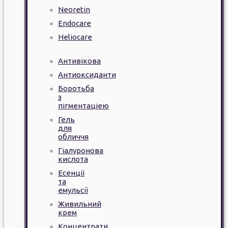
Neoretin
Endocare
Heliocare
Антивікова
Антиоксиданти
Боротьба
з
пігментаціею
Гель
для
обличчя
Гіалуронова
кислота
Есенції
та
емульсії
Живильний
крем
Концентрати