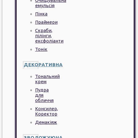
Очищувальна
емульсія
Пінка
Праймери
Скраби,
пілінги,
ексфоліанти
Тонік
ДЕКОРАТИВНА
Тональний
крем
Пудра
для
обличчя
Консилер,
Коректор
Демакіяж
ЗВОЛОЖУЮЧА