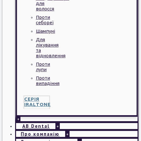
для
волосся
Проти
себореї
Шампуні
Для
лікування
та
відновлення
Проти
лупи
Проти
випадіння
СЕРІЯ
IRALTONE
+
AB Dental
+
Про компанію
+