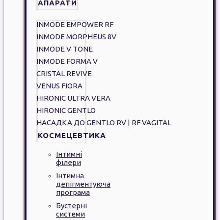
АПАРАТИ
INMODE EMPOWER RF
INMODE MORPHEUS 8V
INMODE V TONE
INMODE FORMA V
CRISTAL REVIVE
VENUS FIORA
HIRONIC ULTRA VERA
HIRONIC GENTLO
НАСАДКА ДО GENTLO RV | RF VAGITAL
КОСМЕЦЕВТИКА
Інтимні
філери
Інтимна
депігментуюча
програма
Бустерні
системи