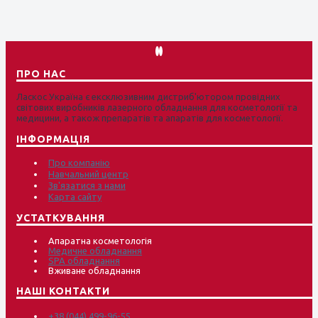
ПРО НАС
Ласкос Україна є ексклюзивним дистриб'ютором провідних
світових виробників лазерного обладнання для косметології та
медицини, а також препаратів та апаратів для косметології.
ІНФОРМАЦІЯ
Про компанію
Навчальний центр
Зв'язатися з нами
Карта сайту
УСТАТКУВАННЯ
Апаратна косметологія
Медичне обладнання
SPA обладнання
Вживане обладнання
НАШІ КОНТАКТИ
+38 (044) 499-96-55