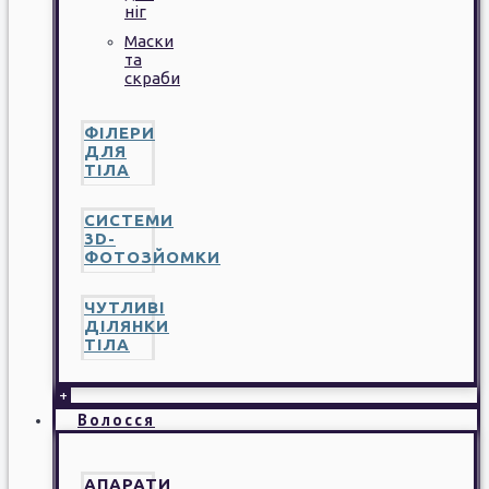
ніг
Маски
та
скраби
ФІЛЕРИ
ДЛЯ
ТІЛА
СИСТЕМИ
3D-
ФОТОЗЙОМКИ
ЧУТЛИВІ
ДІЛЯНКИ
ТІЛА
+
Волосся
АПАРАТИ