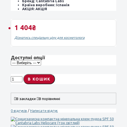
Бренд:
Cantabria Labs
Країна виробник:
Іспанія
АКЦІЯ:
АКЦІЯ
1 404₴
Дізнатись спеціальну ціну для косметолога
Доступні опції
В КОШИК
В закладки
В порівнянні
0 відгуків
/
Написати відгук