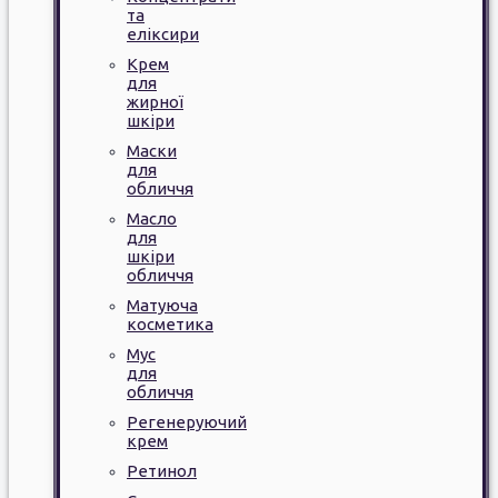
та
еліксири
Крем
для
жирної
шкіри
Маски
для
обличчя
Масло
для
шкіри
обличчя
Матуюча
косметика
Мус
для
обличчя
Регенеруючий
крем
Ретинол