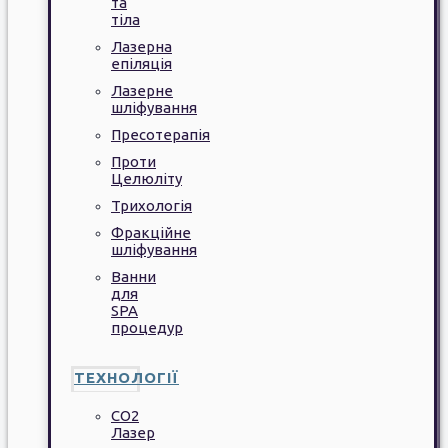
та
тіла
Лазерна
епіляція
Лазерне
шліфування
Пресотерапія
Проти
Целюліту
Трихологія
Фракційне
шліфування
Ванни
для
SPA
процедур
ТЕХНОЛОГІЇ
CO2
Лазер