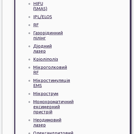
HIFU
(SMAS)
IPL/ELOS
RF
Газорідинний
пілінг
Діодний
лазер
Кріоліполіз
Мікроголковий
RF
Мікростимуляція
EMS
Мікрострум
Монохроматичний
ексимерний
пристрій
Неодимовий
лазер
Олександритовий