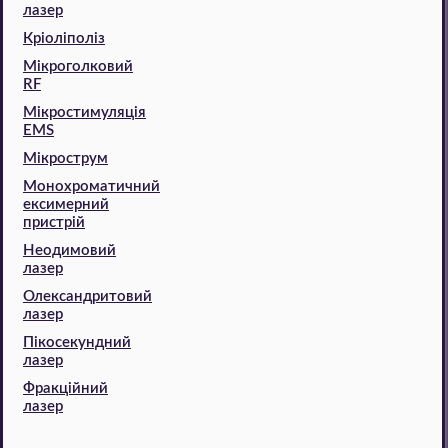
лазер
Кріоліполіз
Мікроголковий
RF
Мікростимуляція
EMS
Мікрострум
Монохроматичний
ексимерний
пристрій
Неодимовий
лазер
Олександритовий
лазер
Пікосекундний
лазер
Фракційний
лазер