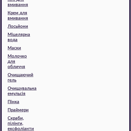
вмивання
Крем для
вмивання
Лосьйони
Міцелярна
вода
Маски
Молочко
для
обличчя
Очищаючий
гель
Очищувальна
емульсія
Пінка
Праймери
Скраби,
пілінги,
ексфоліанти