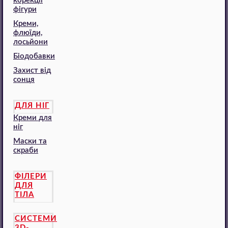
корекції
фігури
Креми,
флюїди,
лосьйони
Біодобавки
Захист від
сонця
ДЛЯ НІГ
Креми для
ніг
Маски та
скраби
ФІЛЕРИ
ДЛЯ
ТІЛА
СИСТЕМИ
3D-