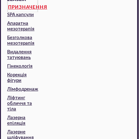
ПРИЗНАЧЕННЯ
SPA капсули
Апаратна
мезотерапія
Безголкова
мезотерапія
Видалення
татуювань
Гінекологія
Корекція
фігури
Лімфодренаж
Ліфтинг
обличчя та
тіла
Лазерна
епіляція
Лазерне
шліфування