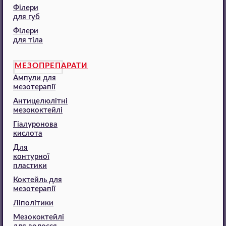
Філери
для губ
Філери
для тіла
МЕЗОПРЕПАРАТИ
Ампули для
мезотерапії
Антицелюлітні
мезококтейлі
Гіалуронова
кислота
Для
контурної
пластики
Коктейль для
мезотерапії
Ліполітики
Мезококтейлі