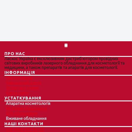
ПРО НАС
Ласкос Україна є ексклюзивним дистриб'ютором провідних
світових виробників лазерного обладнання для косметології та
медицини, а також препаратів та апаратів для косметології.
ІНФОРМАЦІЯ
Про компанію
Навчальний центр
Зв'язатися з нами
Карта сайту
УСТАТКУВАННЯ
Апаратна косметологія
Медичне обладнання
SPA обладнання
Вживане обладнання
НАШІ КОНТАКТИ
+38 (044) 499-96-55