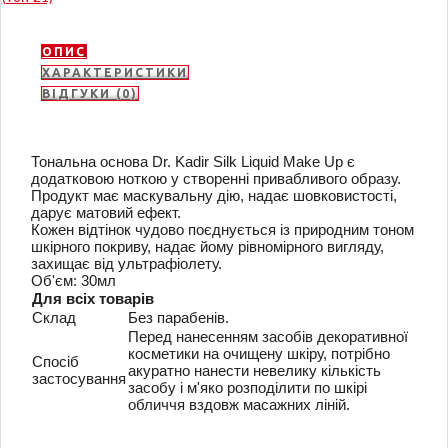
ОПИС
ХАРАКТЕРИСТИКИ
ВІДГУКИ (0)
Тональна основа Dr. Kadir Silk Liquid Make Up є
додатковою ноткою у створенні привабливого образу.
Продукт має маскувальну дію, надає шовковистості,
дарує матовий ефект.
Кожен відтінок чудово поєднується із природним тоном
шкірного покриву, надає йому рівномірного вигляду,
захищає від ультрафіолету.
Об'єм: 30мл
Для всіх товарів
Склад
Без парабенів.
Перед нанесенням засобів декоративної
косметики на очищену шкіру, потрібно
Спосіб
акуратно нанести невелику кількість
застосування
засобу і м'яко розподілити по шкірі
обличчя вздовж масажних ліній.