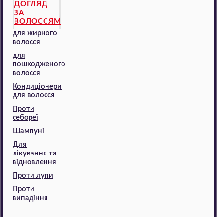
ДОГЛЯД
ЗА
ВОЛОССЯМ
для жирного
волосся
для
пошкодженого
волосся
Кондиціонери
для волосся
Проти
себореї
Шампуні
Для
лікування та
відновлення
Проти лупи
Проти
випадіння