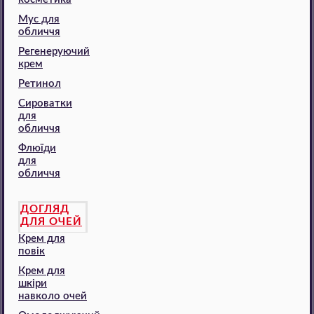
Мус для
обличчя
Регенеруючий
крем
Ретинол
Сироватки
для
обличчя
Флюїди
для
обличчя
ДОГЛЯД
ДЛЯ ОЧЕЙ
Крем для
повік
Крем для
шкіри
навколо очей