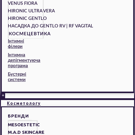
VENUS FIORA
HIRONIC ULTRA VERA
HIRONIC GENTLO
НАСАДКА ДО GENTLO RV | RF VAGITAL
КОСМЕЦЕВТИКА
Інтимні
філери
Інтимна
депігментуюча
програма
Бустерні
системи
+
Косметологу
БРЕНДИ
MESOESTETIC
M.A.D SKINCARE