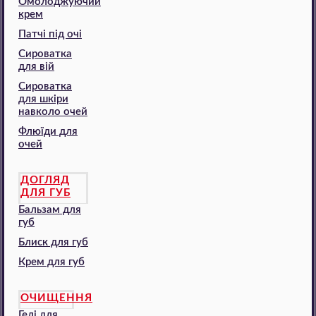
Омолоджуючий
крем
Патчі під очі
Сироватка
для вій
Сироватка
для шкіри
навколо очей
Флюїди для
очей
ДОГЛЯД
ДЛЯ ГУБ
Бальзам для
губ
Блиск для губ
Крем для губ
ОЧИЩЕННЯ
Гелі для