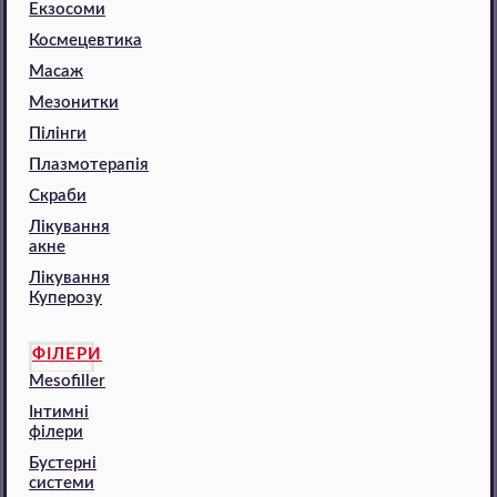
Екзосоми
Космецевтика
Масаж
Мезонитки
Пілінги
Плазмотерапія
Скраби
Лікування
акне
Лікування
Куперозу
ФІЛЕРИ
Mesofiller
Інтимні
філери
Бустерні
системи