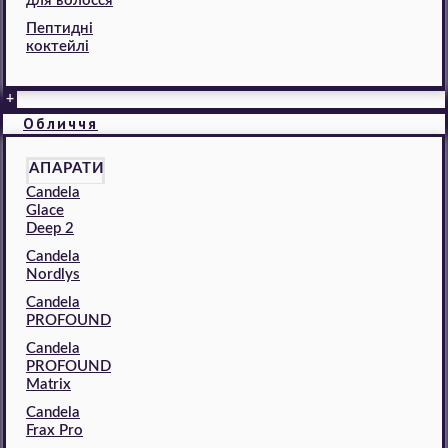
для волосся
Пептидні
коктейлі
+
Обличчя
АПАРАТИ
Candela
Glace
Deep 2
Candela
Nordlys
Candela
PROFOUND
Candela
PROFOUND
Matrix
Candela
Frax Pro