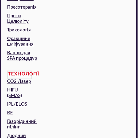
Пресотерапія
Проти
Целюліту
Трихологія
Фракційне
шліфування
Ванни для
SPA процедур
ТЕХНОЛОГІЇ
CO2 Лазер
HIFU
(SMAS)
IPL/ELOS
RF
Газорідинний
пілінг
Діодний