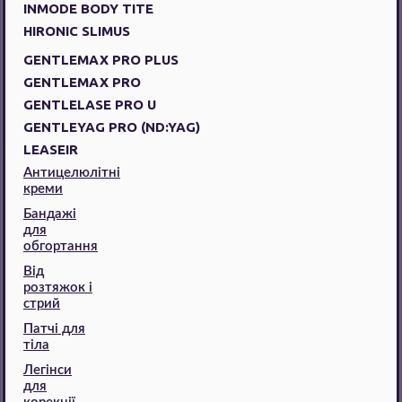
INMODE BODY TITE
HIRONIC SLIMUS
GENTLEMAX PRO PLUS
GENTLEMAX PRO
GENTLELASE PRO U
GENTLEYAG PRO (ND:YAG)
LEASEIR
Антицелюлітні
креми
Бандажі
для
обгортання
Від
розтяжок і
стрий
Патчі для
тіла
Легінси
для