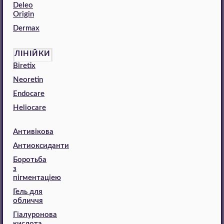
Deleo
Origin
Dermax
ЛІНІЙКИ
Biretix
Neoretin
Endocare
Heliocare
Антивікова
Антиоксиданти
Боротьба
з
пігментаціею
Гель для
обличчя
Гіалуронова
кислота