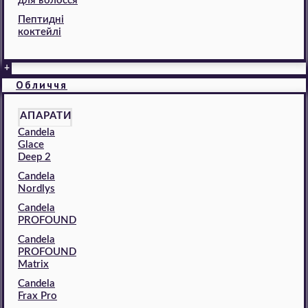
для волосся
Пептидні
коктейлі
+
Обличчя
АПАРАТИ
Candela
Glace
Deep 2
Candela
Nordlys
Candela
PROFOUND
Candela
PROFOUND
Matrix
Candela
Frax Pro