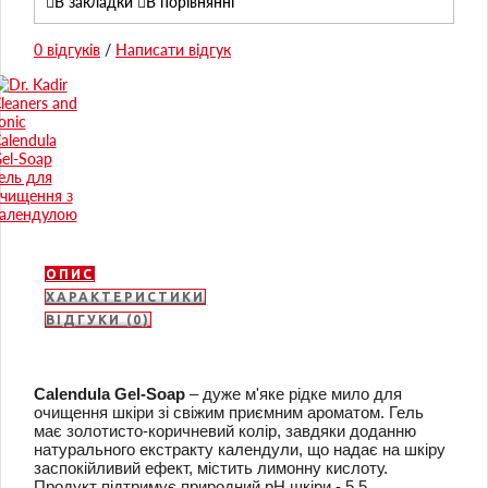
В закладки
В порівнянні
0 відгуків
/
Написати відгук
ОПИС
ХАРАКТЕРИСТИКИ
ВІДГУКИ (0)
Calendula Gel-Soap
– дуже м'яке рідке мило для
очищення шкіри зі свіжим приємним ароматом.
Гель
має золотисто-коричневий колір, завдяки доданню
натурального екстракту календули, що надає на шкіру
заспокійливий ефект, містить лимонну кислоту.
Продукт підтримує природний рН шкіри - 5.5.