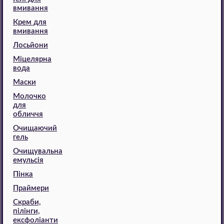
вмивання
Крем для
вмивання
Лосьйони
Міцелярна
вода
Маски
Молочко
для
обличчя
Очищаючий
гель
Очищувальна
емульсія
Пінка
Праймери
Скраби,
пілінги,
ексфоліанти