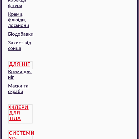
корекції
фігури
Креми,
флюїди,
лосьйони
Біодобавки
Захист від
сонця
ДЛЯ НІГ
Креми для
ніг
Маски та
скраби
ФІЛЕРИ
ДЛЯ
ТІЛА
СИСТЕМИ
3D-