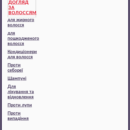
ДОГЛЯД
ЗА
ВОЛОССЯМ
для жирного
волосся
для
пошкодженого
волосся
Кондиціонери
для волосся
Проти
себореї
Шампуні
Для
лікування та
відновлення
Проти лупи
Проти
випадіння