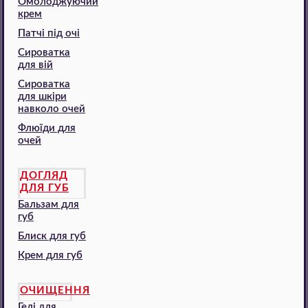
Омолоджуючий
крем
Патчі під очі
Сироватка
для вій
Сироватка
для шкіри
навколо очей
Флюїди для
очей
ДОГЛЯД
ДЛЯ ГУБ
Бальзам для
губ
Блиск для губ
Крем для губ
ОЧИЩЕННЯ
Гелі для