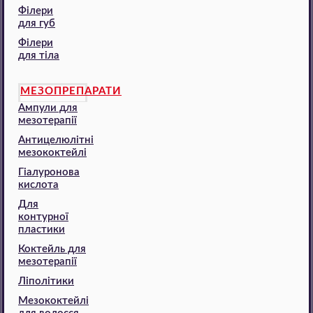
Філери
для губ
Філери
для тіла
МЕЗОПРЕПАРАТИ
Ампули для
мезотерапії
Антицелюлітні
мезококтейлі
Гіалуронова
кислота
Для
контурної
пластики
Коктейль для
мезотерапії
Ліполітики
Мезококтейлі