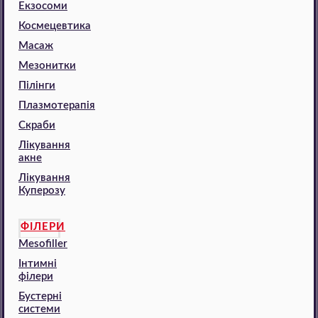
Екзосоми
Космецевтика
Масаж
Мезонитки
Пілінги
Плазмотерапія
Скраби
Лікування
акне
Лікування
Куперозу
ФІЛЕРИ
Mesofiller
Інтимні
філери
Бустерні
системи