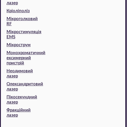
лазер
Кріоліполіз
Мікроголковий
RF
Мікростимуляція
EMS
Мікрострум
Монохроматичний
ексимерний
пристрій
Неодимовий
лазер
Олександритовий
лазер
Пікосекундний
лазер
Фракційний
лазер