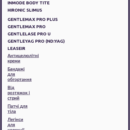
INMODE BODY TITE
HIRONIC SLIMUS
GENTLEMAX PRO PLUS
GENTLEMAX PRO
GENTLELASE PRO U
GENTLEYAG PRO (ND:YAG)
LEASEIR
Антицелюлітні
креми
Бандажі
для
обгортання
Від
розтяжок і
стрий
Патчі для
тіла
Легінси
для