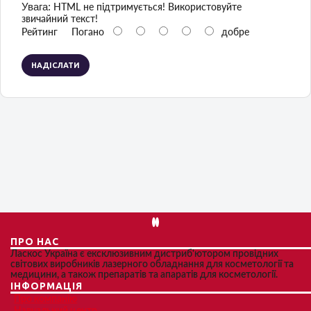
Увага:
HTML не підтримується! Використовуйте
звичайний текст!
Рейтинг
Погано
добре
НАДІСЛАТИ
ПРО НАС
Ласкос Україна є ексклюзивним дистриб'ютором провідних
світових виробників лазерного обладнання для косметології та
медицини, а також препаратів та апаратів для косметології.
ІНФОРМАЦІЯ
Про компанію