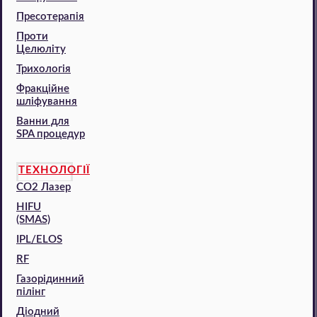
Пресотерапія
Проти
Целюліту
Трихологія
Фракційне
шліфування
Ванни для
SPA процедур
ТЕХНОЛОГІЇ
CO2 Лазер
HIFU
(SMAS)
IPL/ELOS
RF
Газорідинний
пілінг
Діодний