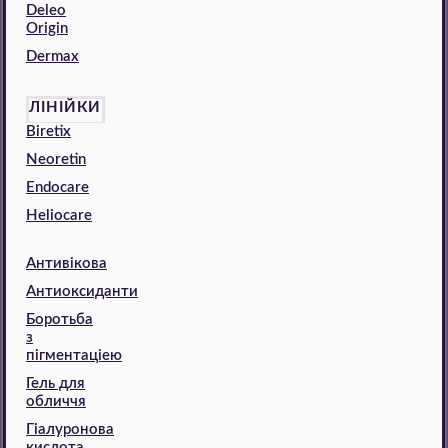
Deleo
Origin
Dermax
ЛІНІЙКИ
Biretix
Neoretin
Endocare
Heliocare
Антивікова
Антиоксиданти
Боротьба
з
пігментаціею
Гель для
обличчя
Гіалуронова
кислота