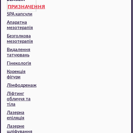
ПРИЗНАЧЕННЯ
SPA капсули
Апаратна
мезотерапія
Безголкова
мезотерапія
Видалення
татуювань
Гінекологія
Корекція
фігури
Лімфодренаж
Ліфтинг
обличчя та
тіла
Лазерна
епіляція
Лазерне
шліфування