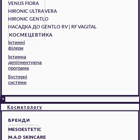
VENUS FIORA
HIRONIC ULTRA VERA
HIRONIC GENTLO
НАСАДКА ДО GENTLO RV | RF VAGITAL
КОСМЕЦЕВТИКА
Інтимні
філери
Інтимна
депігментуюча
програма
Бустерні
системи
+
Косметологу
БРЕНДИ
MESOESTETIC
M.A.D SKINCARE