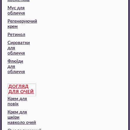
Мус для
обличчя
Регенеруючий
крем
Ретинол
Сироватки
для
обличчя
Флюїди
для
обличчя
ДОГЛЯД
ДЛЯ ОЧЕЙ
Крем для
повік
Крем для
шкіри
навколо очей