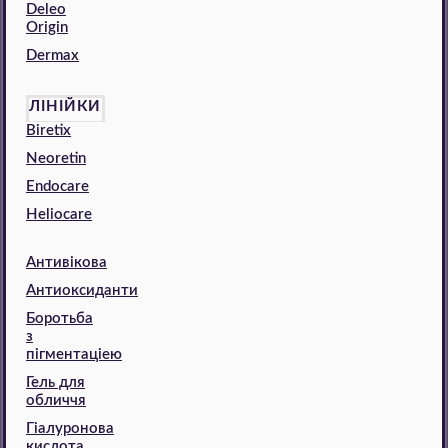
Deleo
Origin
Dermax
ЛІНІЙКИ
Biretix
Neoretin
Endocare
Heliocare
Антивікова
Антиоксиданти
Боротьба
з
пігментаціею
Гель для
обличчя
Гіалуронова
кислота