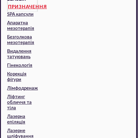
ПРИЗНАЧЕННЯ
SPA капсули
Апаратна
мезотерапія
Безголкова
мезотерапія
Видалення
татуювань
Гінекологія
Корекція
фігури
Лімфодренаж
Ліфтинг
обличчя та
тіла
Лазерна
епіляція
Лазерне
шліфування