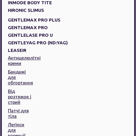
INMODE BODY TITE
HIRONIC SLIMUS
GENTLEMAX PRO PLUS
GENTLEMAX PRO
GENTLELASE PRO U
GENTLEYAG PRO (ND:YAG)
LEASEIR
Антицелюлітні
креми
Бандажі
для
обгортання
Від
розтяжок і
стрий
Патчі для
тіла
Легінси
для
корекції