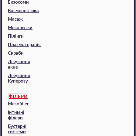
Екзосоми
Космецевтика
Масаж
Мезонитки
Пілінги
Плазмотерапія
Скраби
Лікування
акне
Лікування
Куперозу
ФІЛЕРИ
Mesofiller
Інтимні
філери
Бустерні
системи