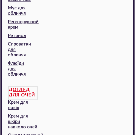
Мус для
обличчя
Регенеруючий
крем
Ретинол
Сироватки
для
обличчя
Флюїди
для
обличчя
ДОГЛЯД
ДЛЯ ОЧЕЙ
Крем для
повік
Крем для
шкіри
навколо очей