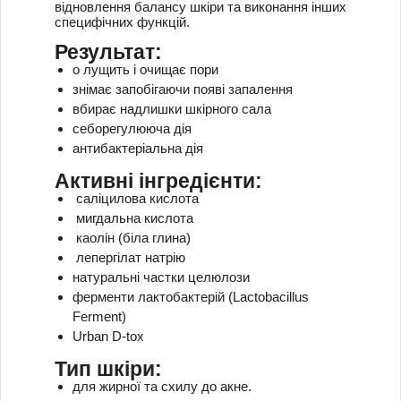
відновлення балансу шкіри та виконання інших
специфічних функцій.
Результат:
о
лущить і очищає пори
знімає запобігаючи появі запалення
вбирає надлишки шкірного сала
себорегулююча дія
антибактеріальна дія
Активні інгредієнти:
саліцилова кислота
мигдальна кислота
каолін (біла глина)
лепергілат натрію
натуральні частки целюлози
ферменти лактобактерій (Lactobacillus
Ferment)
Urban D-tox
Тип шкіри:
для жирної та схилу до акне.