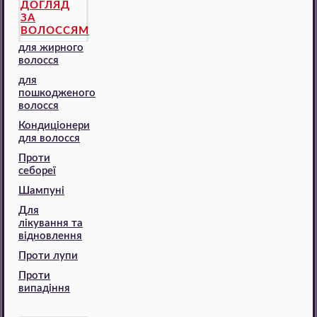
ДОГЛЯД
ЗА
ВОЛОССЯМ
для жирного
волосся
для
пошкодженого
волосся
Кондиціонери
для волосся
Проти
себореї
Шампуні
Для
лікування та
відновлення
Проти лупи
Проти
випадіння