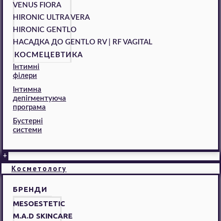
VENUS FIORA
HIRONIC ULTRA VERA
HIRONIC GENTLO
НАСАДКА ДО GENTLO RV | RF VAGITAL
КОСМЕЦЕВТИКА
Інтимні
філери
Інтимна
депігментуюча
програма
Бустерні
системи
+
Косметологу
БРЕНДИ
MESOESTETIC
M.A.D SKINCARE