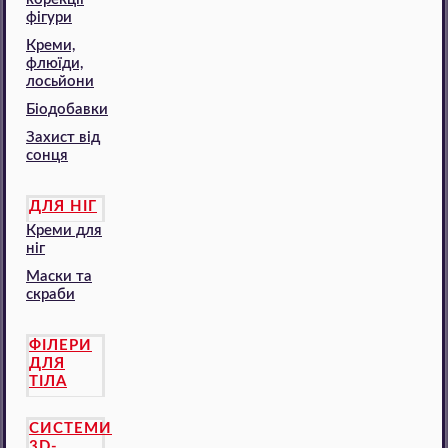
фігури
Креми,
флюїди,
лосьйони
Біодобавки
Захист від
сонця
ДЛЯ НІГ
Креми для
ніг
Маски та
скраби
ФІЛЕРИ
ДЛЯ
ТІЛА
СИСТЕМИ
3D-