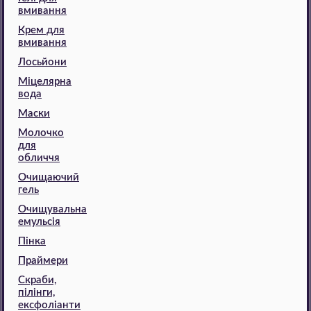
вмивання
Крем для
вмивання
Лосьйони
Міцелярна
вода
Маски
Молочко
для
обличчя
Очищаючий
гель
Очищувальна
емульсія
Пінка
Праймери
Скраби,
пілінги,
ексфоліанти