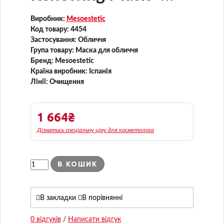
Очищувальна маска
Виробник:
Mesoestetic
Код товару:
4454
Застосування:
Обличчя
Група товару:
Маска для обличчя
Бренд:
Mesoestetic
Країна виробник:
Іспанія
Лінії:
Очищення
1 664₴
Дізнатись спеціальну ціну для косметолога
В КОШИК
В закладки
В порівнянні
0 відгуків
/
Написати відгук