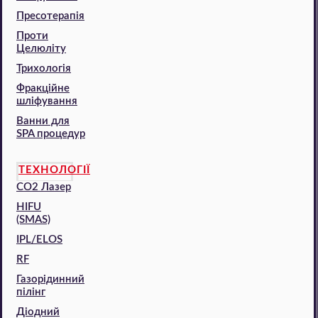
Пресотерапія
Проти
Целюліту
Трихологія
Фракційне
шліфування
Ванни для
SPA процедур
ТЕХНОЛОГІЇ
CO2 Лазер
HIFU
(SMAS)
IPL/ELOS
RF
Газорідинний
пілінг
Діодний