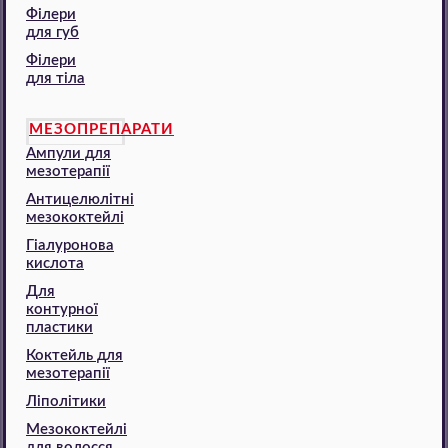
Філери
для губ
Філери
для тіла
МЕЗОПРЕПАРАТИ
Ампули для
мезотерапії
Антицелюлітні
мезококтейлі
Гіалуронова
кислота
Для
контурної
пластики
Коктейль для
мезотерапії
Ліполітики
Мезококтейлі
для волосся