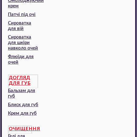
Омолоджуючий
крем
Патчі під очі
Сироватка
для вій
Сироватка
для шкіри
навколо очей
Флюїди для
очей
ДОГЛЯД
ДЛЯ ГУБ
Бальзам для
губ
Блиск для губ
Крем для губ
ОЧИЩЕННЯ
Гелі для