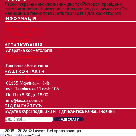
Ласкос Україна є ексклюзивним дистриб'ютором провідних
світових виробників лазерного обладнання для косметології та
медицини, а також препаратів та апаратів для косметології.
ІНФОРМАЦІЯ
Про компанію
Навчальний центр
Зв'язатися з нами
Карта сайту
УСТАТКУВАННЯ
Апаратна косметологія
Медичне обладнання
SPA обладнання
Вживане обладнання
НАШІ КОНТАКТИ
+38 (044) 499-96-55
01135, Україна, м. Київ
вул. Павлівська 11 офіс 106
Пн-Пт з 9:30 до 18:00
info@lascos.com.ua
ПІДПИСУЙТЕСЬ
Будьте в курсі подій, акцій. Підписуйтесь на наші новини
НАДІСЛАТИ
2008 - 2026 © Lascos. Всі права захищені.