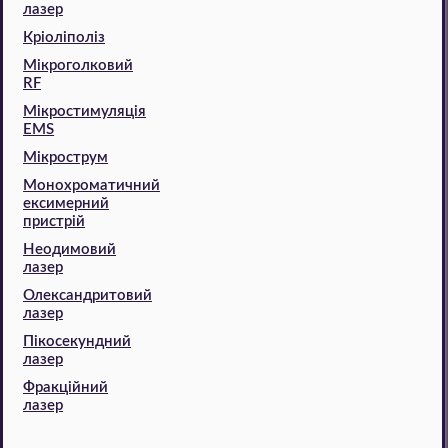
лазер
Кріоліполіз
Мікроголковий
RF
Мікростимуляція
EMS
Мікрострум
Монохроматичний
ексимерний
пристрій
Неодимовий
лазер
Олександритовий
лазер
Пікосекундний
лазер
Фракційний
лазер