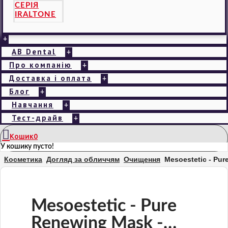
СЕРІЯ
IRALTONE
+
AB Dental
+
Про компанію
+
Доставка і оплата
+
Блог
+
Навчання
+
Тест-драйв
+
Кошик
0
У кошику пусто!
Косметика
Догляд за обличчям
Очищення
Mesoestetic - Pu
Mesoestetic - Pure
Renewing Mask -