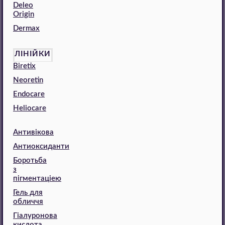
Deleo
Origin
Dermax
ЛІНІЙКИ
Biretix
Neoretin
Endocare
Heliocare
Антивікова
Антиоксиданти
Боротьба
з
пігментаціею
Гель для
обличчя
Гіалуронова
кислота