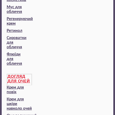
Мус для
обличчя
Регенеруючий
крем
Ретинол
Сироватки
для
обличчя
Флюїди
для
обличчя
ДОГЛЯД
ДЛЯ ОЧЕЙ
Крем для
повік
Крем для
шкіри
навколо очей