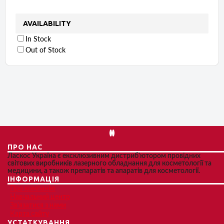
AVAILABILITY
In Stock
Out of Stock
ПРО НАС
Ласкос Україна є ексклюзивним дистриб'ютором провідних
світових виробників лазерного обладнання для косметології та
медицини, а також препаратів та апаратів для косметології.
ІНФОРМАЦІЯ
Про компанію
Навчальний центр
Зв'язатися з нами
Карта сайту
УСТАТКУВАННЯ