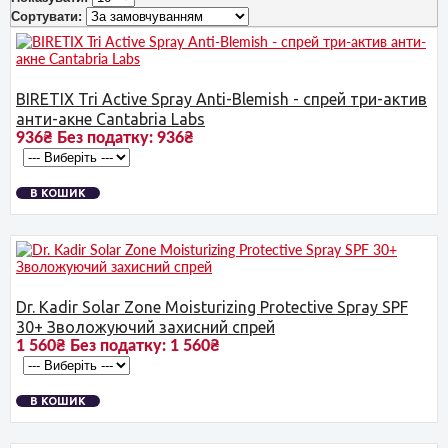
Сортувати:
BIRETIX Tri Active Spray Anti-Blemish - спрей три-актив
анти-акне Cantabria Labs
936₴
Без податку:
936₴
В КОШИК
Dr. Kadir Solar Zone Moisturizing Protective Spray SPF
30+ Зволожуючий захисний спрей
1 560₴
Без податку:
1 560₴
В КОШИК