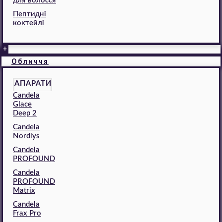
для волосся
Пептидні
коктейлі
+
Обличчя
АПАРАТИ
Candela
Glace
Deep 2
Candela
Nordlys
Candela
PROFOUND
Candela
PROFOUND
Matrix
Candela
Frax Pro