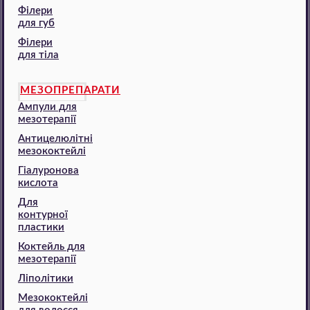
Філери
для губ
Філери
для тіла
МЕЗОПРЕПАРАТИ
Ампули для
мезотерапії
Антицелюлітні
мезококтейлі
Гіалуронова
кислота
Для
контурної
пластики
Коктейль для
мезотерапії
Ліполітики
Мезококтейлі