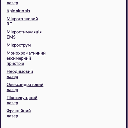
лазер
Кріоліполіз
Мікроголковий
RF
Мікростимуляція
EMS
Мікрострум
Монохроматичний
ексимерний
пристрій
Неодимовий
лазер
Олександритовий
лазер
Пікосекундний
лазер
Фракційний
лазер