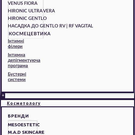
VENUS FIORA
HIRONIC ULTRA VERA
HIRONIC GENTLO
НАСАДКА ДО GENTLO RV | RF VAGITAL
КОСМЕЦЕВТИКА
Інтимні
філери
Інтимна
депігментуюча
програма
Бустерні
системи
+
Косметологу
БРЕНДИ
MESOESTETIC
M.A.D SKINCARE