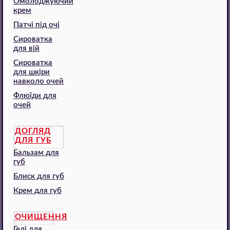
Омолоджуючий
крем
Патчі під очі
Сироватка
для вій
Сироватка
для шкіри
навколо очей
Флюїди для
очей
ДОГЛЯД
ДЛЯ ГУБ
Бальзам для
губ
Блиск для губ
Крем для губ
ОЧИЩЕННЯ
Гелі для