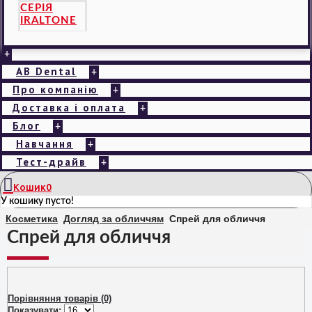
СЕРІЯ
IRALTONE
+
AB Dental
+
Про компанію
+
Доставка і оплата
+
Блог
+
Навчання
+
Тест-драйв
+
Кошик
0
У кошику пусто!
Косметика
Догляд за обличчям
Спрей для обличчя
Спрей для обличчя
Порівняння товарів (0)
Показувати: