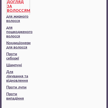
ДОГЛЯД
ЗА
ВОЛОССЯМ
для жирного
волосся
для
пошкодженого
волосся
Кондиціонери
для волосся
Проти
себореї
Шампуні
Для
лікування та
відновлення
Проти лупи
Проти
випадіння