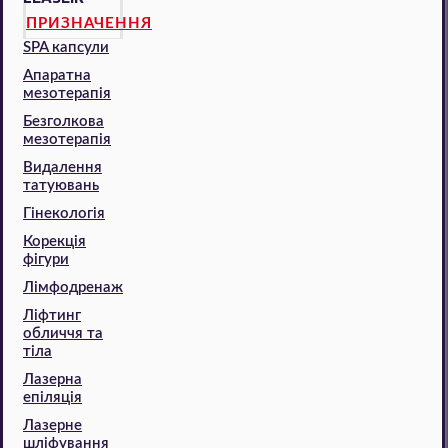
ПРИЗНАЧЕННЯ
SPA капсули
Апаратна
мезотерапія
Безголкова
мезотерапія
Видалення
татуювань
Гінекологія
Корекція
фігури
Лімфодренаж
Ліфтинг
обличчя та
тіла
Лазерна
епіляція
Лазерне
шліфування