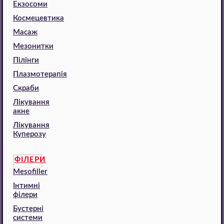
Екзосоми
Космецевтика
Масаж
Мезонитки
Пілінги
Плазмотерапія
Скраби
Лікування
акне
Лікування
Куперозу
ФІЛЕРИ
Mesofiller
Інтимні
філери
Бустерні
системи