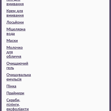
вмивання
Крем для
вмивання
Лосьйони
Міцелярна
вода
Маски
Молочко
для
обличчя
Очищаючий
гель
Очищувальна
емульсія
Пінка
Праймери
Скраби,
пілінги,
ексфоліанти