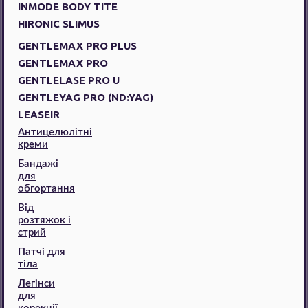
INMODE BODY TITE
HIRONIC SLIMUS
GENTLEMAX PRO PLUS
GENTLEMAX PRO
GENTLELASE PRO U
GENTLEYAG PRO (ND:YAG)
LEASEIR
Антицелюлітні
креми
Бандажі
для
обгортання
Від
розтяжок і
стрий
Патчі для
тіла
Легінси
для