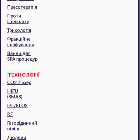
Пресотерапія
Проти
Целюліту
Трихологія
Фракційне
шліфування
Ванни для
SPA процедур
ТЕХНОЛОГІЇ
CO2 Лазер
HIFU
(SMAS)
IPL/ELOS
RF
Газорідинний
пілінг
Діодний