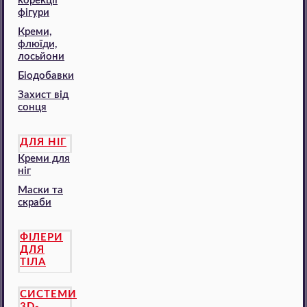
корекції
фігури
Креми,
флюїди,
лосьйони
Біодобавки
Захист від
сонця
ДЛЯ НІГ
Креми для
ніг
Маски та
скраби
ФІЛЕРИ
ДЛЯ
ТІЛА
СИСТЕМИ
3D-