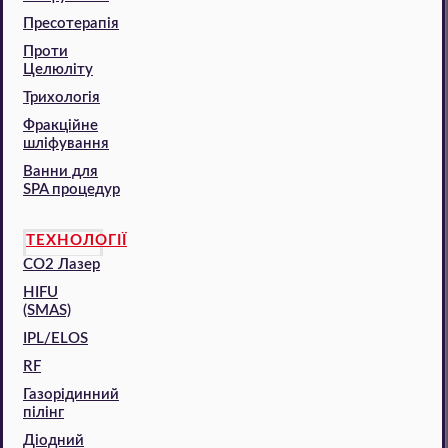
Пресотерапія
Проти
Целюліту
Трихологія
Фракційне
шліфування
Ванни для
SPA процедур
ТЕХНОЛОГІЇ
CO2 Лазер
HIFU
(SMAS)
IPL/ELOS
RF
Газорідинний
пілінг
Діодний