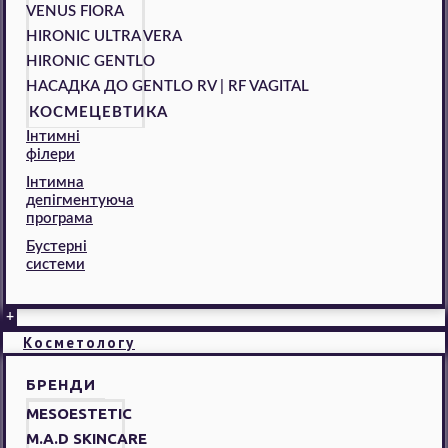
VENUS FIORA
HIRONIC ULTRA VERA
HIRONIC GENTLO
НАСАДКА ДО GENTLO RV | RF VAGITAL
КОСМЕЦЕВТИКА
Інтимні
філери
Інтимна
депігментуюча
програма
Бустерні
системи
+
Косметологу
БРЕНДИ
MESOESTETIC
M.A.D SKINCARE