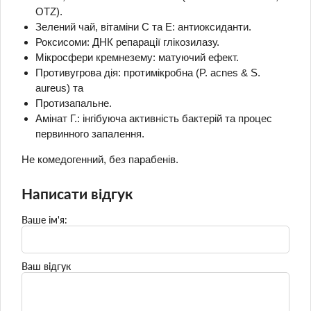
OTZ).
Зелений чай, вітаміни С та Е: антиоксиданти.
Роксисоми: ДНК репарації глікозилазу.
Мікросфери кремнезему: матуючий ефект.
Противугрова дія: протимікробна (P. acnes & S.
aureus) та
Протизапальне.
Амінат Г.: інгібуюча активність бактерій та процес
первинного запалення.
Не комедогенний, без парабенів.
Написати відгук
Ваше ім'я:
Ваш відгук