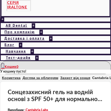
СЕРІЯ
IRALTONE
+
AB Dental
+
Про компанію
+
Доставка і оплата
+
Блог
+
Навчання
+
Тест-драйв
+
Кошик
0
У кошику пусто!
Косметика
Догляд за обличчям
Захист від сонця
Cantabria 
Сонцезахисний гель на водній
основі з SPF 50+ для нормальної
та жирної шкіри Heliocare 360 ​​Gel
Виробник:
Cantabria Labs