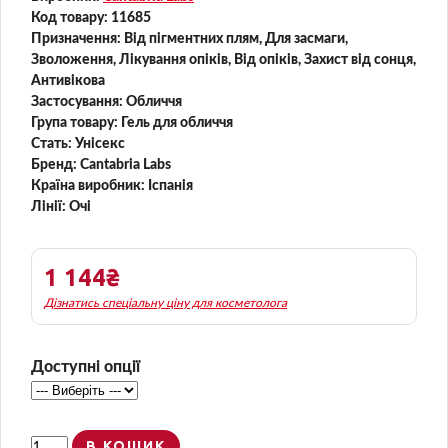
Oil-Free Dry Touch SPF 50
Код товару:
11685
Sunscreen
Призначення:
Від пігментних плям, Для засмаги,
Зволоження, Лікування опіків, Від опіків, Захист від сонця,
Антивікова
Застосування:
Обличчя
Група товару:
Гель для обличчя
Стать:
Унісекс
Бренд:
Cantabria Labs
Країна виробник:
Іспанія
Лінії:
Очі
1 144₴
Дізнатись спеціальну ціну для косметолога
Доступні опції
В КОШИК