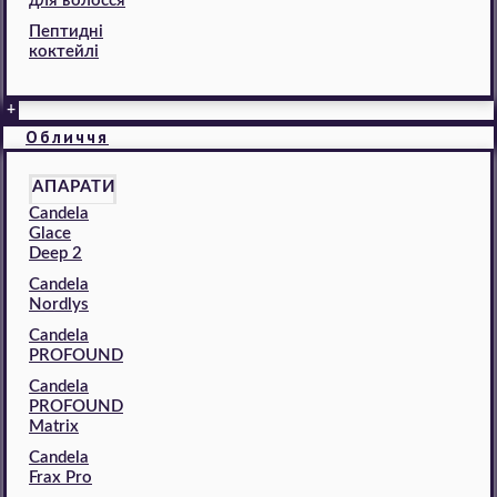
для волосся
Пептидні
коктейлі
+
Обличчя
АПАРАТИ
Candela
Glace
Deep 2
Candela
Nordlys
Candela
PROFOUND
Candela
PROFOUND
Matrix
Candela
Frax Pro