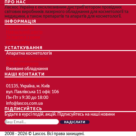
ПРО НАС
Ласкос Україна є ексклюзивним дистриб'ютором провідних
світових виробників лазерного обладнання для косметології та
медицини, а також препаратів та апаратів для косметології.
ІНФОРМАЦІЯ
Про компанію
Навчальний центр
Зв'язатися з нами
Карта сайту
УСТАТКУВАННЯ
Апаратна косметологія
Медичне обладнання
SPA обладнання
Вживане обладнання
НАШІ КОНТАКТИ
+38 (044) 499-96-55
01135, Україна, м. Київ
вул. Павлівська 11 офіс 106
Пн-Пт з 9:30 до 18:00
info@lascos.com.ua
ПІДПИСУЙТЕСЬ
Будьте в курсі подій, акцій. Підписуйтесь на наші новини
НАДІСЛАТИ
2008 - 2026 © Lascos. Всі права захищені.