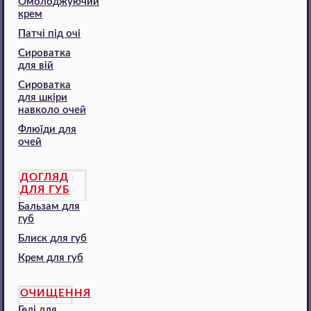
Омолоджуючий
крем
Патчі під очі
Сироватка
для вій
Сироватка
для шкіри
навколо очей
Флюїди для
очей
ДОГЛЯД
ДЛЯ ГУБ
Бальзам для
губ
Блиск для губ
Крем для губ
ОЧИЩЕННЯ
Гелі для