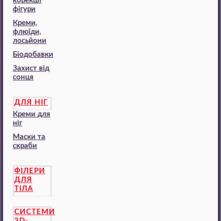
корекції
фігури
Креми,
флюїди,
лосьйони
Біодобавки
Захист від
сонця
ДЛЯ НІГ
Креми для
ніг
Маски та
скраби
ФІЛЕРИ
ДЛЯ
ТІЛА
СИСТЕМИ
3D-