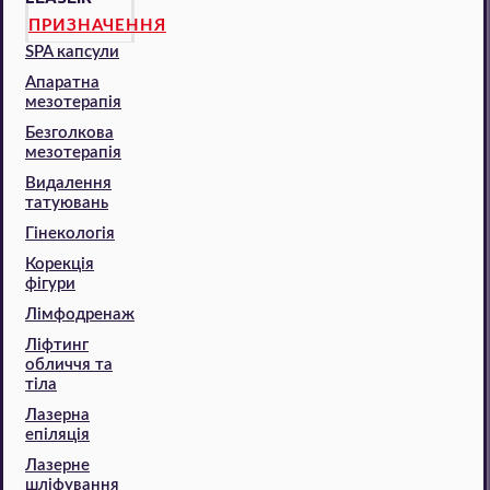
ПРИЗНАЧЕННЯ
SPA капсули
Апаратна
мезотерапія
Безголкова
мезотерапія
Видалення
татуювань
Гінекологія
Корекція
фігури
Лімфодренаж
Ліфтинг
обличчя та
тіла
Лазерна
епіляція
Лазерне
шліфування