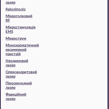
лазер
Кріоліполіз
Мікроголковий
RF
Мікростимуляція
EMS
Мікрострум
Монохроматичний
ексимерний
пристрій
Неодимовий
лазер
Олександритовий
лазер
Пікосекундний
лазер
Фракційний
лазер