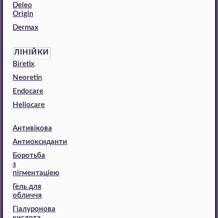
Deleo
Origin
Dermax
ЛІНІЙКИ
Biretix
Neoretin
Endocare
Heliocare
Антивікова
Антиоксиданти
Боротьба
з
пігментаціею
Гель для
обличчя
Гіалуронова
кислота