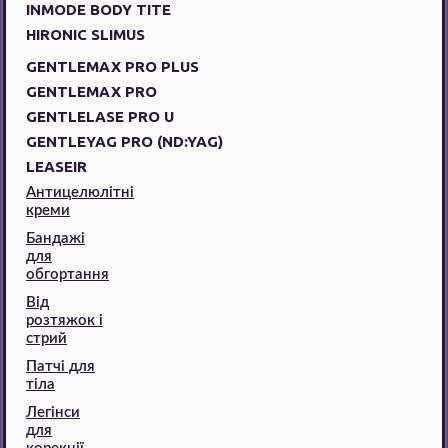
INMODE BODY TITE
HIRONIC SLIMUS
GENTLEMAX PRO PLUS
GENTLEMAX PRO
GENTLELASE PRO U
GENTLEYAG PRO (ND:YAG)
LEASEIR
Антицелюлітні
креми
Бандажі
для
обгортання
Від
розтяжок і
стрий
Патчі для
тіла
Легінси
для