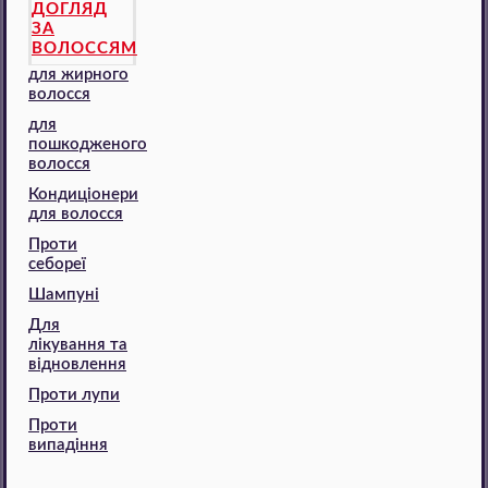
ДОГЛЯД
ЗА
ВОЛОССЯМ
для жирного
волосся
для
пошкодженого
волосся
Кондиціонери
для волосся
Проти
себореї
Шампуні
Для
лікування та
відновлення
Проти лупи
Проти
випадіння