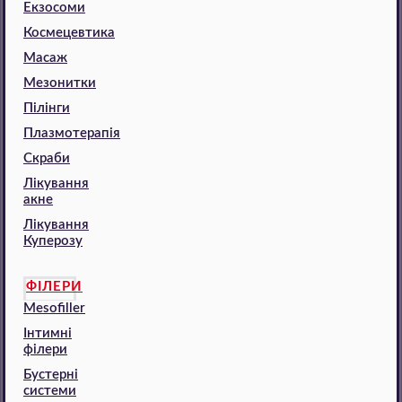
Екзосоми
Космецевтика
Масаж
Мезонитки
Пілінги
Плазмотерапія
Скраби
Лікування
акне
Лікування
Куперозу
ФІЛЕРИ
Mesofiller
Інтимні
філери
Бустерні
системи