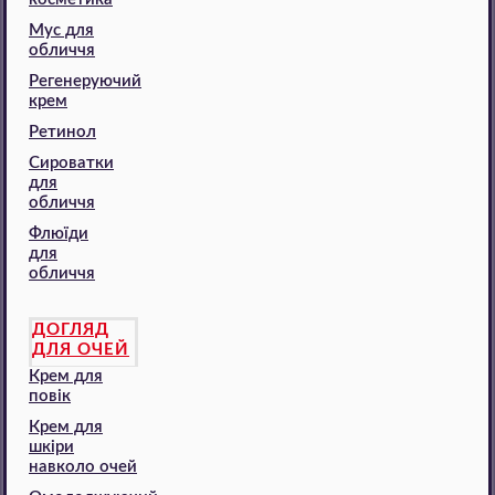
Мус для
обличчя
Регенеруючий
крем
Ретинол
Сироватки
для
обличчя
Флюїди
для
обличчя
ДОГЛЯД
ДЛЯ ОЧЕЙ
Крем для
повік
Крем для
шкіри
навколо очей