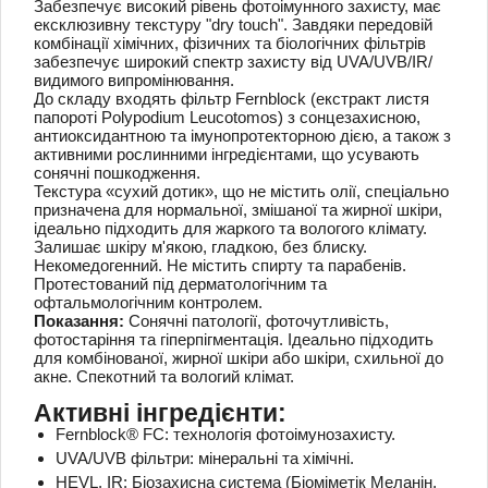
Забезпечує високий рівень фотоімунного захисту, має
ексклюзивну текстуру "dry touch".
Завдяки передовій
комбінації хімічних, фізичних та біологічних фільтрів
забезпечує широкий спектр захисту від UVA/UVB/IR/
видимого випромінювання.
До складу входять фільтр Fernblock (екстракт листя
папороті Polypodium Leucotomos) з сонцезахисною,
антиоксидантною та імунопротекторною дією, а також з
активними рослинними інгредієнтами, що усувають
сонячні пошкодження.
Текстура «сухий дотик», що не містить олії, спеціально
призначена для нормальної, змішаної та жирної шкіри,
ідеально підходить для жаркого та вологого клімату.
Залишає шкіру м'якою, гладкою, без блиску.
Некомедогенний.
Не містить спирту та парабенів.
Протестований під дерматологічним та
офтальмологічним контролем.
Показання:
Сонячні патології, фоточутливість,
фотостаріння та гіперпігментація.
Ідеально підходить
для комбінованої, жирної шкіри або шкіри, схильної до
акне.
Спекотний та вологий клімат.
Активні інгредієнти:
Fernblock® FC: технологія фотоімунозахисту.
UVA/UVB фільтри: мінеральні та хімічні.
HEVL, IR: Біозахисна система (Біоміметік Меланін,