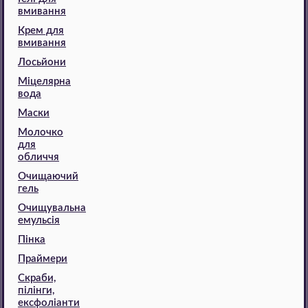
вмивання
Крем для
вмивання
Лосьйони
Міцелярна
вода
Маски
Молочко
для
обличчя
Очищаючий
гель
Очищувальна
емульсія
Пінка
Праймери
Скраби,
пілінги,
ексфоліанти