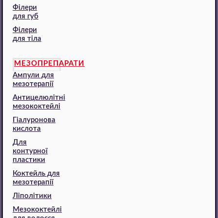
Філери
для губ
Філери
для тіла
МЕЗОПРЕПАРАТИ
Ампули для
мезотерапії
Антицелюлітні
мезококтейлі
Гіалуронова
кислота
Для
контурної
пластики
Коктейль для
мезотерапії
Ліполітики
Мезококтейлі