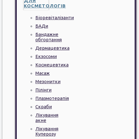
ДЛЯ
КОСМЕТОЛОГІВ
Біоревіталізанти
БАДи
Бандажне
обгортання
Дермацевтика
Екзосоми
Космецевтика
Масаж
Мезонитки
Пілінги
Плазмотерапія
Скраби
Лікування
акне
Лікування
Куперозу