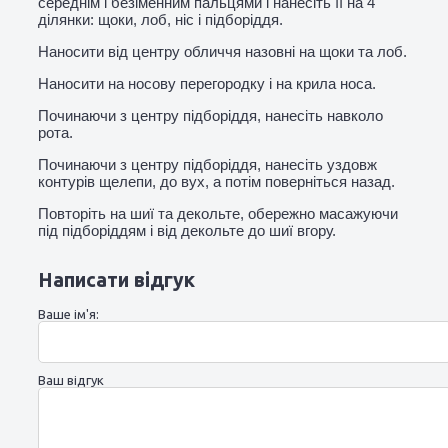
середнім і безіменним пальцями і нанесіть її на 4
ділянки: щоки, лоб, ніс і підборіддя.
Наносити від центру обличчя назовні на щоки та лоб.
Наносити на носову перегородку і на крила носа.
Починаючи з центру підборіддя, нанесіть навколо
рота.
Починаючи з центру підборіддя, нанесіть уздовж
контурів щелепи, до вух, а потім поверніться назад.
Повторіть на шиї та декольте, обережно масажуючи
під підборіддям і від декольте до шиї вгору.
Написати відгук
Ваше ім'я:
Ваш відгук