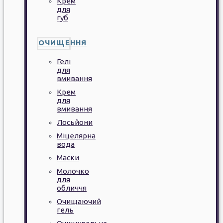
Крем
для
губ
ОЧИЩЕННЯ
Гелі
для
вмивання
Крем
для
вмивання
Лосьйони
Міцелярна
вода
Маски
Молочко
для
обличчя
Очищаючий
гель