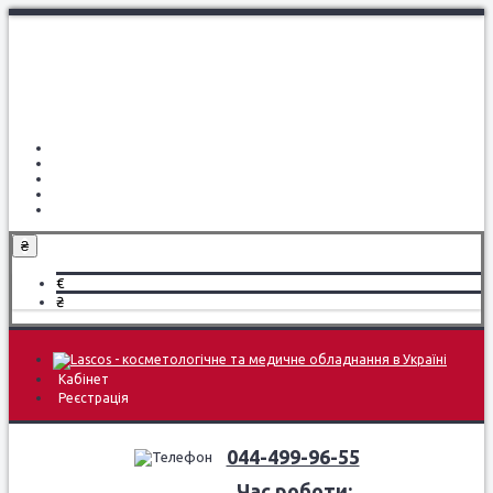
Про компанію
Доставка і оплата
Навчання
Блог
Контакти
₴
€
₴
Кабінет
Реєстрація
044-499-96-55
Час роботи: