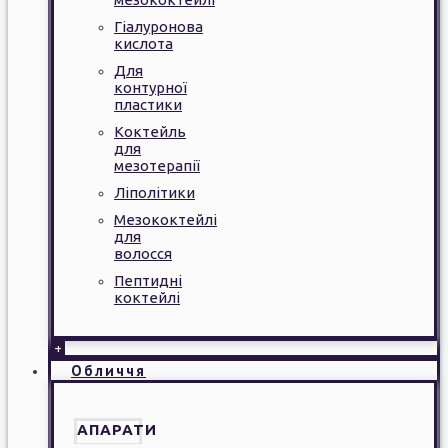
Гіалуронова
кислота
Для
контурної
пластики
Коктейль
для
мезотерапії
Ліполітики
Мезококтейлі
для
волосся
Пептидні
коктейлі
+
Обличчя
АПАРАТИ