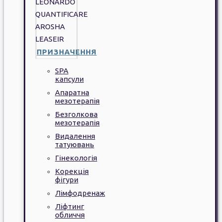
LEONARDO
QUANTIFICARE
AROSHA
LEASEIR
ПРИЗНАЧЕННЯ
SPA
капсули
Апаратна
мезотерапія
Безголкова
мезотерапія
Видалення
татуювань
Гінекологія
Корекція
фігури
Лімфодренаж
Ліфтинг
обличчя