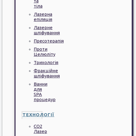
та
тіла
Лазерна
епіляція
Лазерне
шліфування
Пресотерапія
Проти
Целюліту
Трихологія
Фракційне
шліфування
Ванни
для
SPA
процедур
ТЕХНОЛОГІЇ
CO2
Лазер