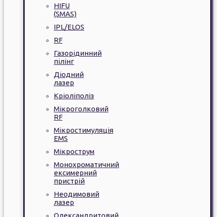
HIFU
(SMAS)
IPL/ELOS
RF
Газорідинний
пілінг
Діодний
лазер
Кріоліполіз
Мікроголковий
RF
Мікростимуляція
EMS
Мікрострум
Монохроматичний
ексимерний
пристрій
Неодимовий
лазер
Олександритовий