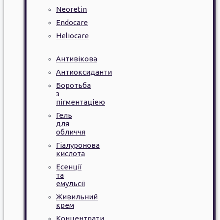
Neoretin
Endocare
Heliocare
Антивікова
Антиоксиданти
Боротьба
з
пігментаціею
Гель
для
обличчя
Гіалуронова
кислота
Есенції
та
емульсії
Живильний
крем
Концентрати