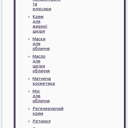
та
еліксири
Крем
для
жирної
шкіри
Маски
для
обличчя
Масло
для
шкіри
обличчя
Матуюча
косметика
Мус
для
обличчя
Регенеруючий
крем
Ретинол