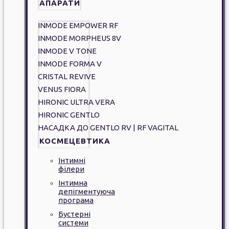
АПАРАТИ
INMODE EMPOWER RF
INMODE MORPHEUS 8V
INMODE V TONE
INMODE FORMA V
CRISTAL REVIVE
VENUS FIORA
HIRONIC ULTRA VERA
HIRONIC GENTLO
НАСАДКА ДО GENTLO RV | RF VAGITAL
КОСМЕЦЕВТИКА
Інтимні
філери
Інтимна
депігментуюча
програма
Бустерні
системи