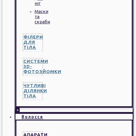
ніг
Маски
та
скраби
ФІЛЕРИ
ДЛЯ
ТІЛА
СИСТЕМИ
3D-
ФОТОЗЙОМКИ
ЧУТЛИВІ
ДІЛЯНКИ
ТІЛА
+
Волосся
АПАРАТИ