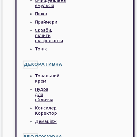
Очищувальна
емульсія
Пінка
Праймери
Скраби,
пілінги,
ексфоліанти
Тонік
ДЕКОРАТИВНА
Тональний
крем
Пудра
для
обличчя
Консилер,
Коректор
Демакіяж
ЗВОЛОЖУЮЧА