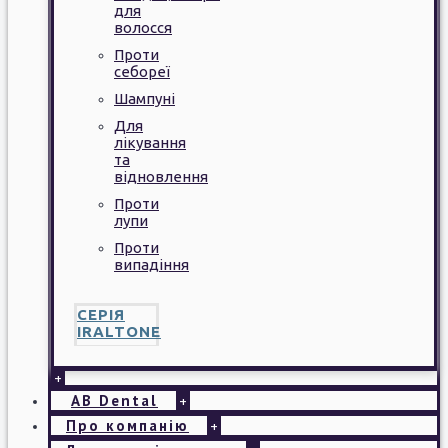
для
волосся
Проти
себореї
Шампуні
Для
лікування
та
відновлення
Проти
лупи
Проти
випадіння
СЕРІЯ
IRALTONE
+
AB Dental
+
Про компанію
+