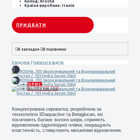
Бренд:
Arosha
Країна виробник:
Італія
ПРИДБАТИ
В закладки
В порівнянні
0 відгуків
/
Написати відгук
ОПИС
ВІДГУКИ (0)
Концентрована сироватка, розроблена за
технологією 3Daquactive та Betaglucan, які
посилюють баланс вологи шкіри, сприяють
відновленню гідроліпідної плівки, покращують
еластичність, стимулюють механізми відновлення.