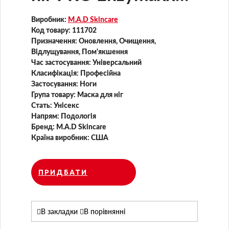
Foot Mask
Виробник:
M.A.D Skincare
Код товару:
111702
Призначення:
Оновлення, Очищення,
Відлущування, Пом'якшення
Час застосування:
Універсальний
Класифікація:
Професійна
Застосування:
Ноги
Група товару:
Маска для ніг
Стать:
Унісекс
Напрям:
Подологія
Бренд:
M.A.D Skincare
Країна виробник:
США
ПРИДБАТИ
В закладки
В порівнянні