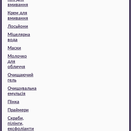
вмивання
Крем для
вмивання
Лосьйони
Міцелярна
вода
Маски
Молочко
для
обличчя
Очищаючий
гель
Очищувальна
емульсія
Пінка
Праймери
Скраби,
пілінги,
ексфоліанти