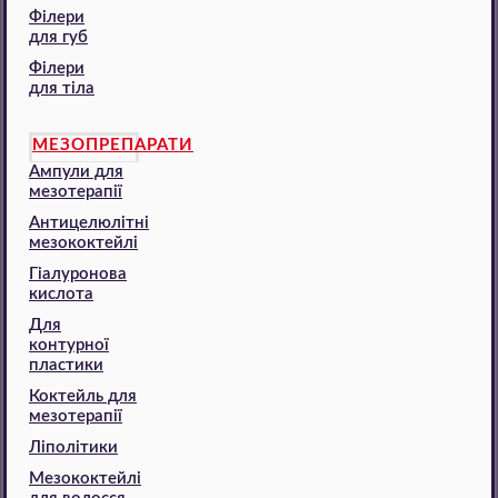
Філери
для губ
Філери
для тіла
МЕЗОПРЕПАРАТИ
Ампули для
мезотерапії
Антицелюлітні
мезококтейлі
Гіалуронова
кислота
Для
контурної
пластики
Коктейль для
мезотерапії
Ліполітики
Мезококтейлі