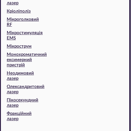
лазер
Кріоліполіз
Мікроголковий
RF
Мікростимуляція
EMS
Мікрострум
Монохроматичний
ексимерний
пристрій
Неодимовий
лазер
Олександритовий
лазер
Пікосекундний
лазер
Фракційний
лазер