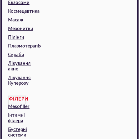
Екзосоми
Космецевтика
Масаж
Мезонитки
Пілінги
Плазмотерапія
Скраби
Лікування
акне
Лікування
Куперозу
ФІЛЕРИ
Mesofiller
Інтимні
філери
Бустерні
системи