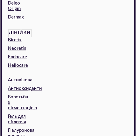
Deleo
Origin
Dermax
ЛІНІЙКИ
Biretix
Neoretin
Endocare
Heliocare
Антивікова
Антиоксиданти
Боротьба
з
пігментаціею
Гель для
обличчя
Гіалуронова
кислота