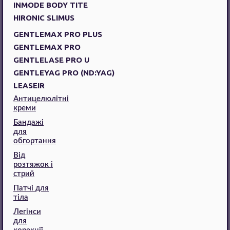
INMODE BODY TITE
HIRONIC SLIMUS
GENTLEMAX PRO PLUS
GENTLEMAX PRO
GENTLELASE PRO U
GENTLEYAG PRO (ND:YAG)
LEASEIR
Антицелюлітні
креми
Бандажі
для
обгортання
Від
розтяжок і
стрий
Патчі для
тіла
Легінси
для