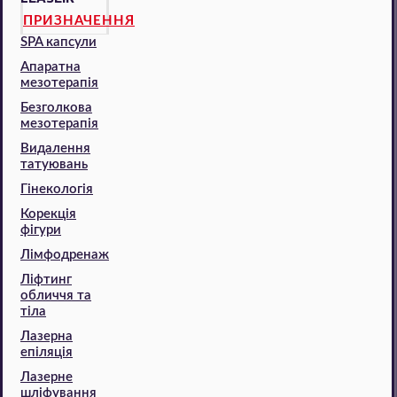
ПРИЗНАЧЕННЯ
SPA капсули
Апаратна
мезотерапія
Безголкова
мезотерапія
Видалення
татуювань
Гінекологія
Корекція
фігури
Лімфодренаж
Ліфтинг
обличчя та
тіла
Лазерна
епіляція
Лазерне
шліфування