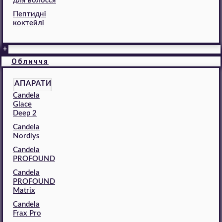
для волосся
Пептидні
коктейлі
+
Обличчя
АПАРАТИ
Candela
Glace
Deep 2
Candela
Nordlys
Candela
PROFOUND
Candela
PROFOUND
Matrix
Candela
Frax Pro