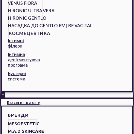
VENUS FIORA
HIRONIC ULTRA VERA
HIRONIC GENTLO
НАСАДКА ДО GENTLO RV | RF VAGITAL
КОСМЕЦЕВТИКА
Інтимні
філери
Інтимна
депігментуюча
програма
Бустерні
системи
+
Косметологу
БРЕНДИ
MESOESTETIC
M.A.D SKINCARE