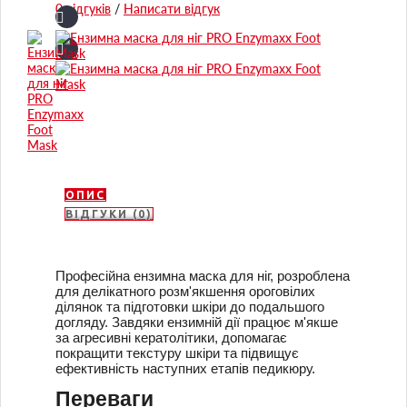
0 відгуків
/
Написати відгук
ОПИС
ВІДГУКИ (0)
Професійна ензимна маска для ніг, розроблена
для делікатного розм'якшення ороговілих
ділянок та підготовки шкіри до подальшого
догляду. Завдяки ензимній дії працює м'якше
за агресивні кератолітики, допомагає
покращити текстуру шкіри та підвищує
ефективність наступних етапів педикюру.
Переваги