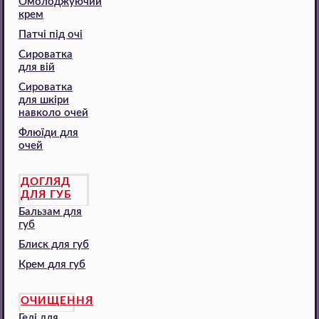
Омолоджуючий
крем
Патчі під очі
Сироватка
для вій
Сироватка
для шкіри
навколо очей
Флюїди для
очей
ДОГЛЯД
ДЛЯ ГУБ
Бальзам для
губ
Блиск для губ
Крем для губ
ОЧИЩЕННЯ
Гелі для