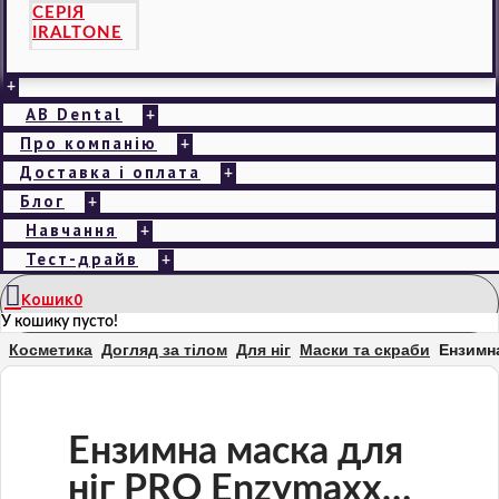
СЕРІЯ
IRALTONE
+
AB Dental
+
Про компанію
+
Доставка і оплата
+
Блог
+
Навчання
+
Тест-драйв
+
Кошик
0
У кошику пусто!
Косметика
Догляд за тілом
Для ніг
Маски та скраби
Ензимна
Ензимна маска для
ніг PRO Enzymaxx