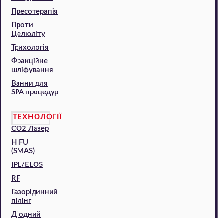
Пресотерапія
Проти
Целюліту
Трихологія
Фракційне
шліфування
Ванни для
SPA процедур
ТЕХНОЛОГІЇ
CO2 Лазер
HIFU
(SMAS)
IPL/ELOS
RF
Газорідинний
пілінг
Діодний