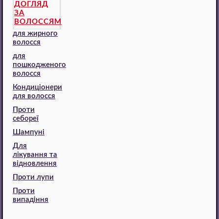
ДОГЛЯД
ЗА
ВОЛОССЯМ
для жирного
волосся
для
пошкодженого
волосся
Кондиціонери
для волосся
Проти
себореї
Шампуні
Для
лікування та
відновлення
Проти лупи
Проти
випадіння