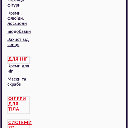
корекції
фігури
Креми,
флюїди,
лосьйони
Біодобавки
Захист від
сонця
ДЛЯ НІГ
Креми для
ніг
Маски та
скраби
ФІЛЕРИ
ДЛЯ
ТІЛА
СИСТЕМИ
3D-