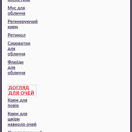
Мус для
обличчя
Регенеруючий
крем
Ретинол
Сироватки
для
обличчя
Флюїди
для
обличчя
ДОГЛЯД
ДЛЯ ОЧЕЙ
Крем для
повік
Крем для
шкіри
навколо очей