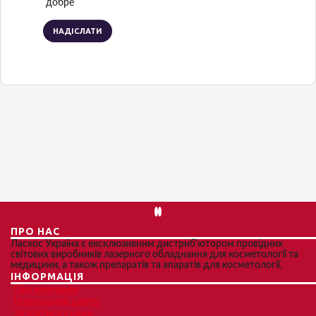
добре
НАДІСЛАТИ
ПРО НАС
Ласкос Україна є ексклюзивним дистриб'ютором провідних
світових виробників лазерного обладнання для косметології та
медицини, а також препаратів та апаратів для косметології.
ІНФОРМАЦІЯ
Про компанію
Навчальний центр
Зв'язатися з нами