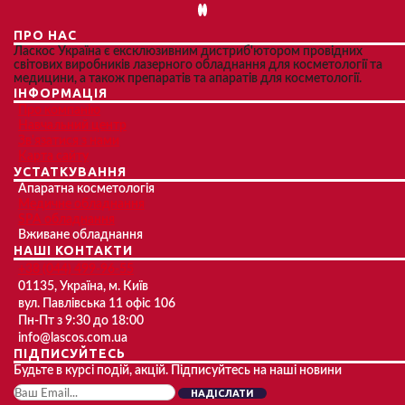
ПРО НАС
Ласкос Україна є ексклюзивним дистриб'ютором провідних
світових виробників лазерного обладнання для косметології та
медицини, а також препаратів та апаратів для косметології.
ІНФОРМАЦІЯ
Про компанію
Навчальний центр
Зв'язатися з нами
Карта сайту
УСТАТКУВАННЯ
Апаратна косметологія
Медичне обладнання
SPA обладнання
Вживане обладнання
НАШІ КОНТАКТИ
+38 (044) 499-96-55
01135, Україна, м. Київ
вул. Павлівська 11 офіс 106
Пн-Пт з 9:30 до 18:00
info@lascos.com.ua
ПІДПИСУЙТЕСЬ
Будьте в курсі подій, акцій. Підписуйтесь на наші новини
НАДІСЛАТИ