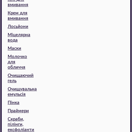
вмивання
Крем для
вмивання
Лосьйони
Міцелярна
вода
Маски
Молочко
для
обличчя
Очищаючий
гель
Очищувальна
емульсія
Пінка
Праймери
Скраби,
пілінги,
ексфоліанти