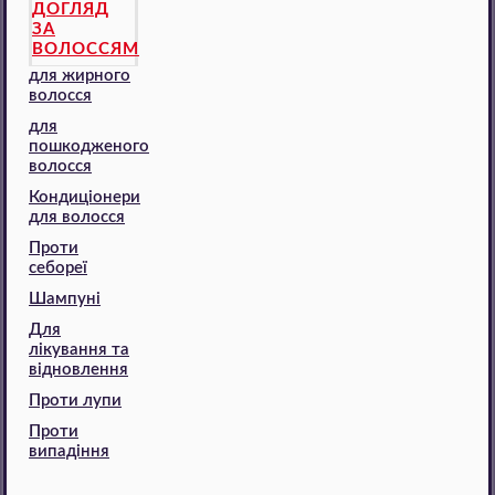
ДОГЛЯД
ЗА
ВОЛОССЯМ
для жирного
волосся
для
пошкодженого
волосся
Кондиціонери
для волосся
Проти
себореї
Шампуні
Для
лікування та
відновлення
Проти лупи
Проти
випадіння