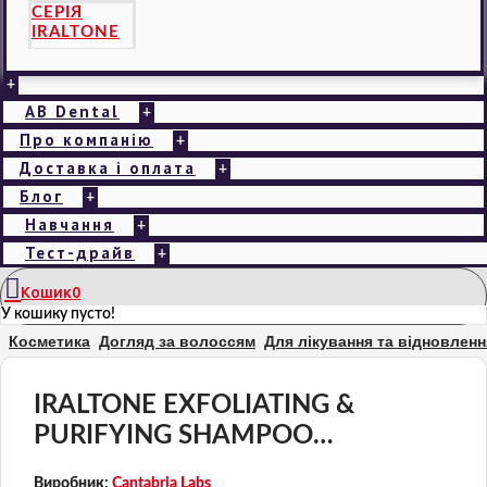
СЕРІЯ
IRALTONE
+
AB Dental
+
Про компанію
+
Доставка і оплата
+
Блог
+
Навчання
+
Тест-драйв
+
Кошик
0
У кошику пусто!
Косметика
Догляд за волоссям
Для лікування та відновленн
IRALTONE EXFOLIATING &
PURIFYING SHAMPOO
Відлущуючий та очищуючий
Виробник:
Cantabria Labs