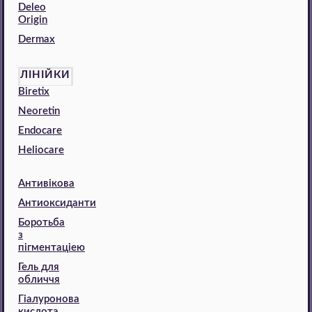
Deleo
Origin
Dermax
ЛІНІЙКИ
Biretix
Neoretin
Endocare
Heliocare
Антивікова
Антиоксиданти
Боротьба
з
пігментаціею
Гель для
обличчя
Гіалуронова
кислота