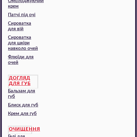
Омолоджуючий
крем
Патчі під очі
Сироватка
для вій
Сироватка
для шкіри
навколо очей
Флюїди для
очей
ДОГЛЯД
ДЛЯ ГУБ
Бальзам для
губ
Блиск для губ
Крем для губ
ОЧИЩЕННЯ
Гелі для