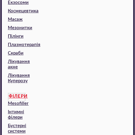
Екзосоми
Космецевтика
Масаж
Мезонитки
Пілінги
Плазмотерапія
Скраби
Лікування
акне
Лікування
Куперозу
ФІЛЕРИ
Mesofiller
Інтимні
філери
Бустерні
системи