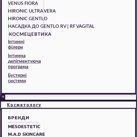
VENUS FIORA
HIRONIC ULTRA VERA
HIRONIC GENTLO
НАСАДКА ДО GENTLO RV | RF VAGITAL
КОСМЕЦЕВТИКА
Інтимні
філери
Інтимна
депігментуюча
програма
Бустерні
системи
+
Косметологу
БРЕНДИ
MESOESTETIC
M.A.D SKINCARE