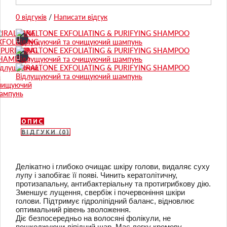
0 відгуків
/
Написати відгук
ОПИС
ВІДГУКИ (0)
Делікатно і глибоко очищає шкіру голови, видаляє суху
лупу і запобігає її появі. Чинить кератолітичну,
протизапальну, антибактеріальну та протигрибкову дію.
Зменшує лущення, свербіж і почервоніння шкіри
голови. Підтримує гідроліпідний баланс, відновлює
оптимальний рівень зволоження.
Діє безпосередньо на волосяні фолікули, не
пошкоджуючи ліпідний шар. Має легку кремову