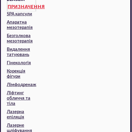
ПРИЗНАЧЕННЯ
SPA капсули
Апаратна
мезотерапія
Безголкова
мезотерапія
Видалення
татуювань
Гінекологія
Корекція
фігури
Лімфодренаж
Ліфтинг
обличчя та
тіла
Лазерна
епіляція
Лазерне
шліфування