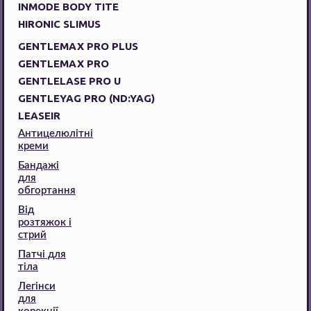
INMODE BODY TITE
HIRONIC SLIMUS
GENTLEMAX PRO PLUS
GENTLEMAX PRO
GENTLELASE PRO U
GENTLEYAG PRO (ND:YAG)
LEASEIR
Антицелюлітні
креми
Бандажі
для
обгортання
Від
розтяжок і
стрий
Патчі для
тіла
Легінси
для