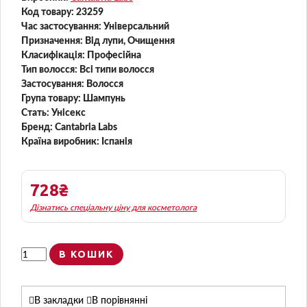
шампунь
Код товару:
23259
Час застосування:
Універсальний
Призначення:
Від лупи, Очищення
Класифікація:
Професійна
Тип волосся:
Всі типи волосся
Застосування:
Волосся
Група товару:
Шампунь
Стать:
Унісекс
Бренд:
Cantabria Labs
Країна виробник:
Іспанія
728₴
Дізнатись спеціальну ціну для косметолога
В КОШИК
В закладки
В порівнянні