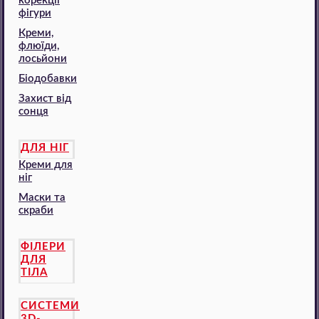
корекції
фігури
Креми,
флюїди,
лосьйони
Біодобавки
Захист від
сонця
ДЛЯ НІГ
Креми для
ніг
Маски та
скраби
ФІЛЕРИ
ДЛЯ
ТІЛА
СИСТЕМИ
3D-