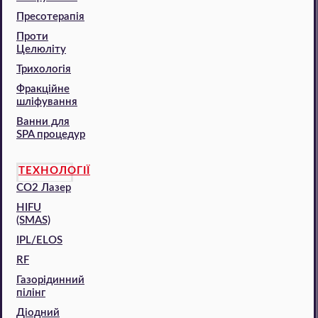
Пресотерапія
Проти
Целюліту
Трихологія
Фракційне
шліфування
Ванни для
SPA процедур
ТЕХНОЛОГІЇ
CO2 Лазер
HIFU
(SMAS)
IPL/ELOS
RF
Газорідинний
пілінг
Діодний