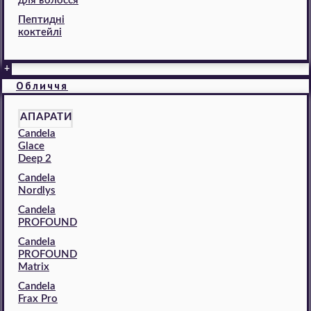
для волосся
Пептидні
коктейлі
+
Обличчя
АПАРАТИ
Candela
Glace
Deep 2
Candela
Nordlys
Candela
PROFOUND
Candela
PROFOUND
Matrix
Candela
Frax Pro