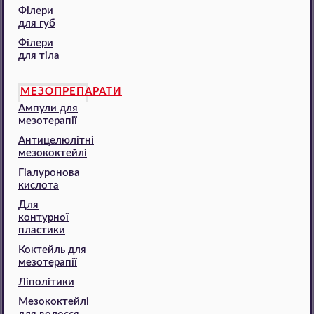
Філери
для губ
Філери
для тіла
МЕЗОПРЕПАРАТИ
Ампули для
мезотерапії
Антицелюлітні
мезококтейлі
Гіалуронова
кислота
Для
контурної
пластики
Коктейль для
мезотерапії
Ліполітики
Мезококтейлі