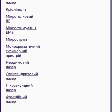
лазер
Кріоліполіз
Мікроголковий
RF
Мікростимуляція
EMS
Мікрострум
Монохроматичний
ексимерний
пристрій
Неодимовий
лазер
Олександритовий
лазер
Пікосекундний
лазер
Фракційний
лазер