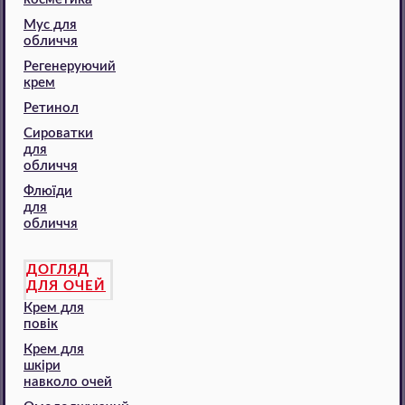
Мус для
обличчя
Регенеруючий
крем
Ретинол
Сироватки
для
обличчя
Флюїди
для
обличчя
ДОГЛЯД
ДЛЯ ОЧЕЙ
Крем для
повік
Крем для
шкіри
навколо очей