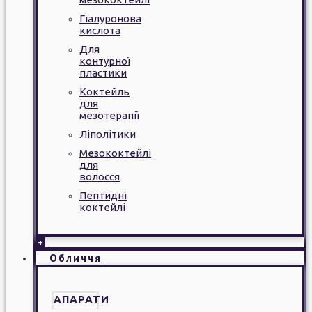
Гіалуронова
кислота
Для
контурної
пластики
Коктейль
для
мезотерапії
Ліполітики
Мезококтейлі
для
волосся
Пептидні
коктейлі
+
Обличчя
АПАРАТИ