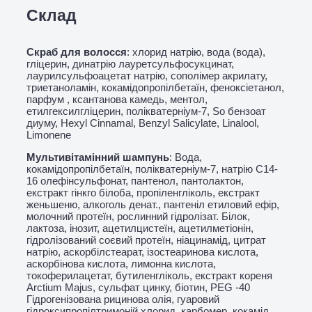
Склад
Скраб для волосся
: хлорид натрію, вода (вода),
гліцерин, динатрію лауретсульфосукцинат,
лаурилсульфоацетат натрію, сополімер акрилату,
триетаноламін, кокамідопропілбетаїн, феноксіетанол,
парфум , ксантанова камедь, ментол,
етилгексилгліцерин, полікватерніум-7, So бензоат
диуму, Hexyl Cinnamal, Benzyl Salicylate, Linalool,
Limonene
Мультивітамінний шампунь
: Вода,
кокамідопропілбетаїн, полікватерніум-7, натрію С14-
16 олефінсульфонат, пантенол, пантолактон,
екстракт гінкго білоба, пропіленгліколь, екстракт
женьшеню, алкоголь денат., пантеніл етиловий ефір,
молочний протеїн, рослинний гідролізат. Білок,
лактоза, інозит, ацетилцистеїн, ацетилметіонін,
гідролізований соєвий протеїн, ніацинамід, цитрат
натрію, аскорбілстеарат, ізостеаринова кислота,
аскорбінова кислота, лимонна кислота,
токоферилацетат, бутиленгліколь, екстракт кореня
Arctium Majus, сульфат цинку, біотин, PEG -40
Гідрогенізована рицинова олія, гуаровий
гідроксипропілтримоній хлорид, карбомер, кокамід