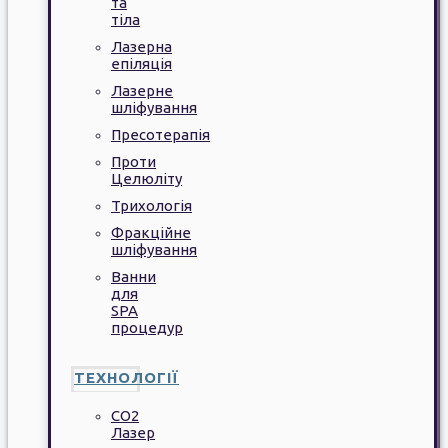
та
тіла
Лазерна
епіляція
Лазерне
шліфування
Пресотерапія
Проти
Целюліту
Трихологія
Фракційне
шліфування
Ванни
для
SPA
процедур
ТЕХНОЛОГІЇ
CO2
Лазер