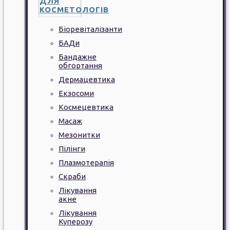
ДЛЯ
КОСМЕТОЛОГІВ
Біоревіталізанти
БАДи
Бандажне
обгортання
Дермацевтика
Екзосоми
Космецевтика
Масаж
Мезонитки
Пілінги
Плазмотерапія
Скраби
Лікування
акне
Лікування
Куперозу