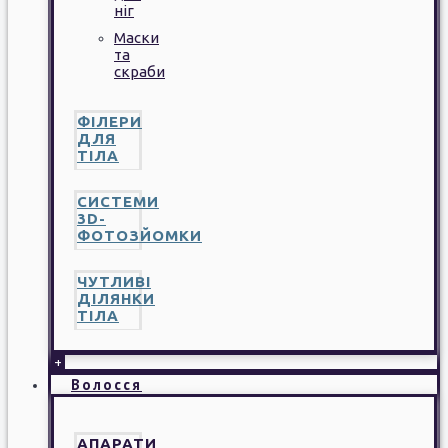
ніг
Маски
та
скраби
ФІЛЕРИ
ДЛЯ
ТІЛА
СИСТЕМИ
3D-
ФОТОЗЙОМКИ
ЧУТЛИВІ
ДІЛЯНКИ
ТІЛА
+
Волосся
АПАРАТИ