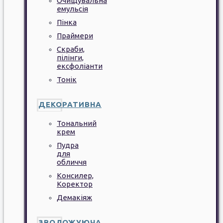
Очищувальна
емульсія
Пінка
Праймери
Скраби,
пілінги,
ексфоліанти
Тонік
ДЕКОРАТИВНА
Тональний
крем
Пудра
для
обличчя
Консилер,
Коректор
Демакіяж
ЗВОЛОЖУЮЧА