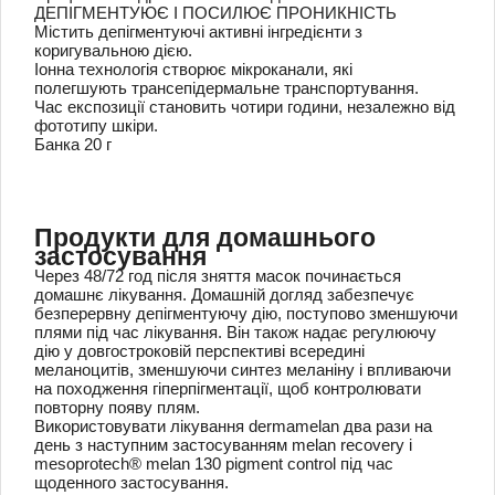
ДЕПІГМЕНТУЮЄ І ПОСИЛЮЄ ПРОНИКНІСТЬ
Містить депігментуючі активні інгредієнти з
коригувальною дією.
Іонна технологія створює мікроканали, які
полегшують трансепідермальне транспортування.
Час експозиції становить чотири години, незалежно від
фототипу шкіри.
Банка 20 г
Продукти для домашнього
застосування
Через 48/72 год після зняття масок починається
домашнє лікування. Домашній догляд забезпечує
безперервну депігментуючу дію, поступово зменшуючи
плями під час лікування. Він також надає регулюючу
дію у довгостроковій перспективі всередині
меланоцитів, зменшуючи синтез меланіну і впливаючи
на походження гіперпігментації, щоб контролювати
повторну появу плям.
Використовувати лікування dermamelan два рази на
день з наступним застосуванням melan recovery і
mesoprotech® melan 130 pigment control під час
щоденного застосування.