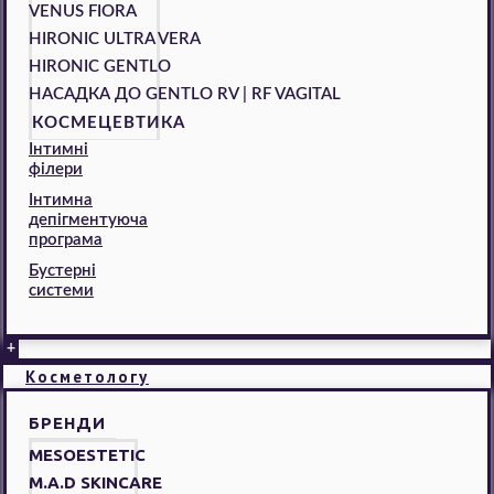
VENUS FIORA
HIRONIC ULTRA VERA
HIRONIC GENTLO
НАСАДКА ДО GENTLO RV | RF VAGITAL
КОСМЕЦЕВТИКА
Інтимні
філери
Інтимна
депігментуюча
програма
Бустерні
системи
+
Косметологу
БРЕНДИ
MESOESTETIC
M.A.D SKINCARE