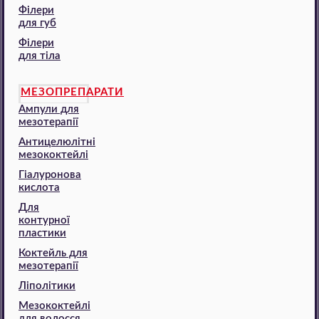
Філери
для губ
Філери
для тіла
МЕЗОПРЕПАРАТИ
Ампули для
мезотерапії
Антицелюлітні
мезококтейлі
Гіалуронова
кислота
Для
контурної
пластики
Коктейль для
мезотерапії
Ліполітики
Мезококтейлі
для волосся