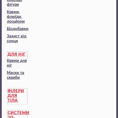
фігури
Креми,
флюїди,
лосьйони
Біодобавки
Захист від
сонця
ДЛЯ НІГ
Креми для
ніг
Маски та
скраби
ФІЛЕРИ
ДЛЯ
ТІЛА
СИСТЕМИ
3D-