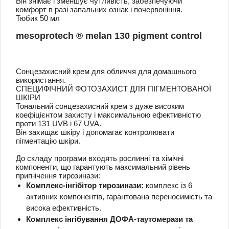
Він знімає і зменшує чутливість, забезпечуючи
комфорт в разі запальних ознак і почервоніння.
Тюбик 50 мл
mesoprotech ® melan 130 pigment control
Сонцезахисний крем для обличчя для домашнього
використання.
СПЕЦИФІЧНИЙ ФОТОЗАХИСТ ДЛЯ ПІГМЕНТОВАНОЇ
ШКІРИ
Тональний сонцезахисний крем з дуже високим
коефіцієнтом захисту і максимальною ефективністю
проти 131 UVB і 67 UVA.
Він захищає шкіру і допомагає контролювати
пігментацію шкіри.
До складу програми входять рослинні та хімічні
компоненти, що гарантують максимальний рівень
пригнічення тирозинази:
Комплекс-інгібітор тирозинази:
комплекс із 6
активних компонентів, гарантована переносимість та
висока ефективність.
Комплекс інгібування ДОФА-таутомерази та