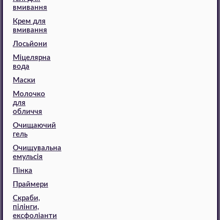
вмивання
Крем для
вмивання
Лосьйони
Міцелярна
вода
Маски
Молочко
для
обличчя
Очищаючий
гель
Очищувальна
емульсія
Пінка
Праймери
Скраби,
пілінги,
ексфоліанти