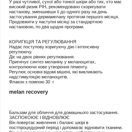
У разі чутливої, сухої або тонкої шкіри або тих, хто має
високий ризик PIH, рекомендовано скоригувати
настанову, зменшивши її до одного разу на день
застосування дермамелану протягом першого місяця.
Продовжити у наступні місяці за стандартною
настановою, по два щодня програми.
КОРИГКЦІЯ ТА РЕГУЛЮВАННЯ
Надає поступову коригуючу дію і інтенсивну
регулюючу.
Діє на двох рівнях регулювання:
Пригнічує синтез меланіну у меланоцитах,
контролюючи нове утворення пігменту.
Регулює основні відомі мішені, які викликають
надстимуляцію меланоцитів.
Флакон з помпою 30 г
melan recovery
Бальзам для обличчя для домашнього застосування.
ЗАСПОКОЮЄ І ВІДНОВЛЮЄ
Він повертає живлення і баланс шкірі в
постпроцедурний період і допомагає відновити тканини.