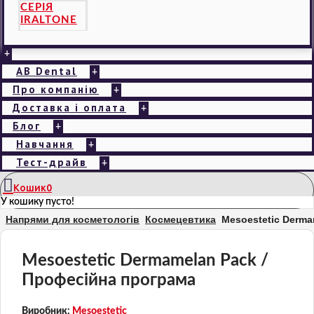
СЕРІЯ
IRALTONE
+
AB Dental
+
Про компанію
+
Доставка і оплата
+
Блог
+
Навчання
+
Тест-драйв
+
Кошик
0
У кошику пусто!
Напрями для косметологів
Космецевтика
Mesoestetic Derma
Mesoestetic Dermamelan Pack /
Професійна програма
Виробник:
Mesoestetic