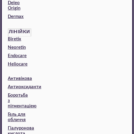
Deleo
Origin
Dermax
ЛІНІЙКИ
Biretix
Neoretin
Endocare
Heliocare
Антивікова
Антиоксиданти
Боротьба
з
пігментаціею
Гель для
обличчя
Гіалуронова
кислота