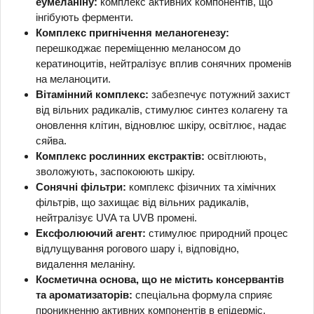
еумеланіну:
комплекс активних компонентів, що
інгібують ферменти.
Комплекс пригнічення меланогенезу:
перешкоджає переміщенню меланосом до
кератиноцитів, нейтралізує вплив сонячних променів
на меланоцити.
Вітамінний комплекс:
забезпечує потужний захист
від вільних радикалів, стимулює синтез колагену та
оновлення клітин, відновлює шкіру, освітлює, надає
сяйва.
Комплекс рослинних екстрактів:
освітлюють,
зволожують, заспокоюють шкіру.
Сонячні фільтри:
комплекс фізичних та хімічних
фільтрів, що захищає від вільних радикалів,
нейтралізує UVA та UVB промені.
Ексфолюючий агент:
стимулює природний процес
відлущування рогового шару і, відповідно,
видалення меланіну.
Косметична основа, що не містить консервантів
та ароматизаторів:
спеціальна формула сприяє
проникненню активних компонентів в епідерміс.