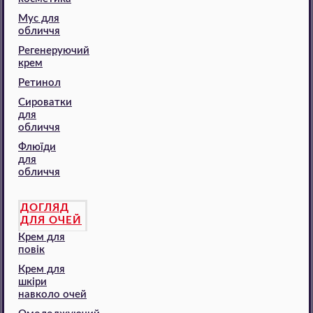
Мус для
обличчя
Регенеруючий
крем
Ретинол
Сироватки
для
обличчя
Флюїди
для
обличчя
ДОГЛЯД
ДЛЯ ОЧЕЙ
Крем для
повік
Крем для
шкіри
навколо очей