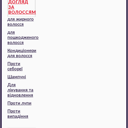
ДОГЛЯД
ЗА
ВОЛОССЯМ
для жирного
волосся
для
пошкодженого
волосся
Кондиціонери
для волосся
Проти
себореї
Шампуні
Для
лікування та
відновлення
Проти лупи
Проти
випадіння