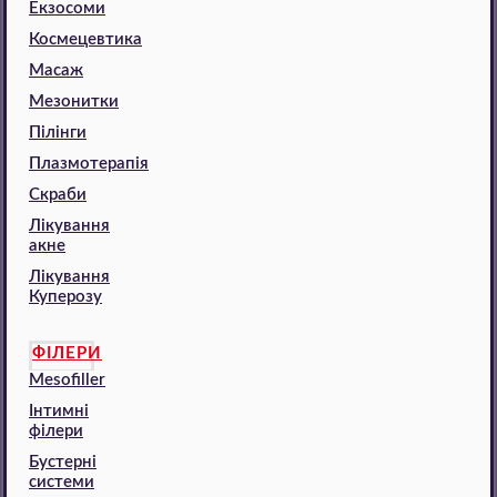
Екзосоми
Космецевтика
Масаж
Мезонитки
Пілінги
Плазмотерапія
Скраби
Лікування
акне
Лікування
Куперозу
ФІЛЕРИ
Mesofiller
Інтимні
філери
Бустерні
системи