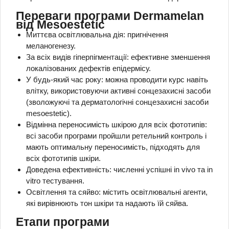
Переваги програми Dermamelan
від Mesoestetic
Миттєва освітлювальна дія: пригнічення
меланогенезу.
За всіх видів гіперпігментації: ефективне зменшення
локалізованих дефектів епідермісу.
У будь-який час року: можна проводити курс навіть
влітку, використовуючи активні сонцезахисні засоби
(зволожуючі та дерматологічні сонцезахисні засоби
mesoestetic).
Відмінна переносимість шкірою для всіх фототипів:
всі засоби програми пройшли ретельний контроль і
мають оптимальну переносимість, підходять для
всіх фототипів шкіри.
Доведена ефективність: численні успішні in vivo та in
vitro тестування.
Освітлення та сяйво: містить освітлювальні агенти,
які вирівнюють тон шкіри та надають їй сяйва.
Етапи програми