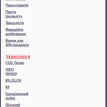
Пресотерапія
Проти
Целюліту
Трихологія
Фракційне
шліфування
Ванни для
SPA процедур
ТЕХНОЛОГІЇ
CO2 Лазер
HIFU
(SMAS)
IPL/ELOS
RF
Газорідинний
пілінг
Діодний