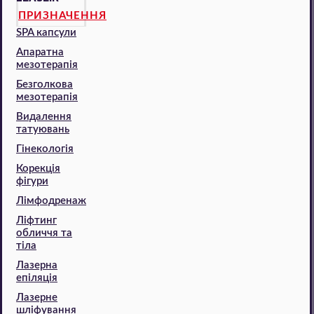
ПРИЗНАЧЕННЯ
SPA капсули
Апаратна
мезотерапія
Безголкова
мезотерапія
Видалення
татуювань
Гінекологія
Корекція
фігури
Лімфодренаж
Ліфтинг
обличчя та
тіла
Лазерна
епіляція
Лазерне
шліфування