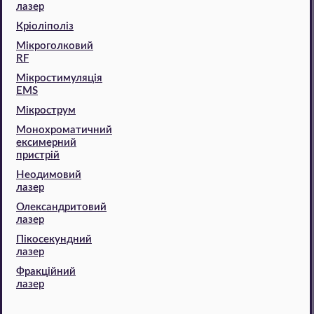
лазер
Кріоліполіз
Мікроголковий
RF
Мікростимуляція
EMS
Мікрострум
Монохроматичний
ексимерний
пристрій
Неодимовий
лазер
Олександритовий
лазер
Пікосекундний
лазер
Фракційний
лазер