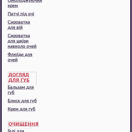
Омолоджуючий
крем
Патчі під очі
Сироватка
для вій
Сироватка
для шкіри
навколо очей
Флюїди для
очей
ДОГЛЯД
ДЛЯ ГУБ
Бальзам для
губ
Блиск для губ
Крем для губ
ОЧИЩЕННЯ
Гелі для