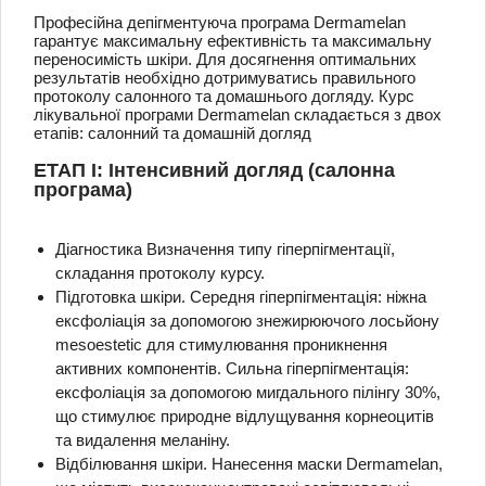
Професійна депігментуюча програма Dermamelan
гарантує максимальну ефективність та максимальну
переносимість шкіри.
Для досягнення оптимальних
результатів необхідно дотримуватись правильного
протоколу салонного та домашнього догляду.
Курс
лікувальної програми Dermamelan складається з двох
етапів: салонний та домашній догляд
ЕТАП I: Інтенсивний догляд (салонна
програма)
Діагностика
Визначення типу гіперпігментації,
складання протоколу курсу.
Підготовка шкіри.
Середня гіперпігментація: ніжна
ексфоліація за допомогою знежирюючого лосьйону
mesoestetic для стимулювання проникнення
активних компонентів.
Сильна гіперпігментація:
ексфоліація за допомогою мигдального пілінгу 30%,
що стимулює природне відлущування корнеоцитів
та видалення меланіну.
Відбілювання шкіри.
Нанесення маски Dermamelan,