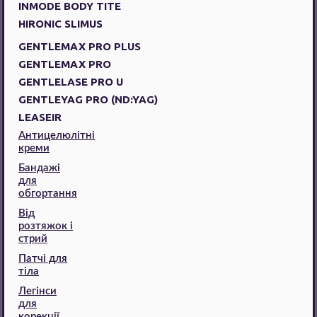
INMODE BODY TITE
HIRONIC SLIMUS
GENTLEMAX PRO PLUS
GENTLEMAX PRO
GENTLELASE PRO U
GENTLEYAG PRO (ND:YAG)
LEASEIR
Антицелюлітні
креми
Бандажі
для
обгортання
Від
розтяжок і
стрий
Патчі для
тіла
Легінси
для
корекції