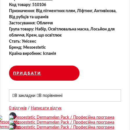
Код товару:
510106
Призначення:
Від пігментних плям, Ліфтинг, Антивікова,
Від рубців та шрамів
Застосування:
Обличчя
Група товару:
Набір, Освітлювальна маска, Лосьйон для
обличчя, Крем, що освітлює
Стать:
Унісекс
Бренд:
Mesoestetic
Країна виробник:
Іспанія
ПРИДБАТИ
В закладки
В порівнянні
0 відгуків
/
Написати відгук