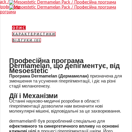
ОПИС
ХАРАКТЕРИСТИКИ
ВІДГУКИ (0)
Професійна програма
Dermamelan, що депігментує, від
Mesoestetic
Програма Dermamelan (Дермамелан)
призначена для
зменшення та усунення гіперпігментації, і діє на різні
стадії меланогенезу.
Дії і Механізми
Останні науково-медичні розробки в області
гіперпігментації дозволили нам визначити нові
молекулярні мішені, відповідальні за це захворювання.
dermamelan® був розроблений спеціально для
ефективного та синергетичного впливу
на
основні
ключові цілі
в процесі гіперпігментації шкіри. Його