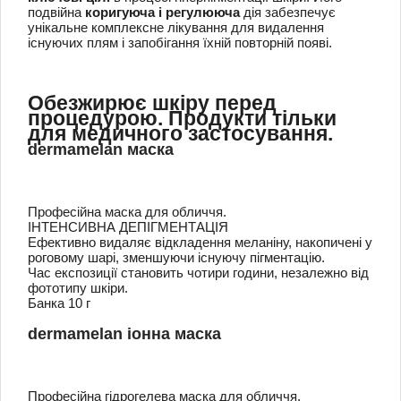
подвійна
коригуюча і регулююча
дія забезпечує
унікальне комплексне лікування для видалення
існуючих плям і запобігання їхній повторній появі.
Обезжирює шкіру перед
процедурою.
Продукти тільки
для медичного застосування.
dermamelan маска
Професійна маска для обличчя.
ІНТЕНСИВНА ДЕПІГМЕНТАЦІЯ
Ефективно видаляє відкладення меланіну, накопичені у
роговому шарі, зменшуючи існуючу пігментацію.
Час експозиції становить чотири години, незалежно від
фототипу шкіри.
Банка 10 г
dermamelan іонна маска
Професійна гідрогелева маска для обличчя.