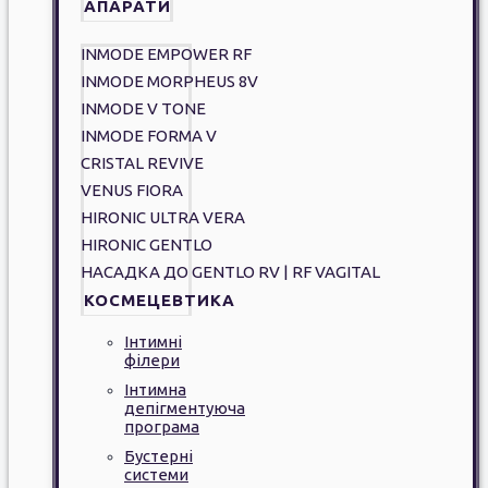
АПАРАТИ
INMODE EMPOWER RF
INMODE MORPHEUS 8V
INMODE V TONE
INMODE FORMA V
CRISTAL REVIVE
VENUS FIORA
HIRONIC ULTRA VERA
HIRONIC GENTLO
НАСАДКА ДО GENTLO RV | RF VAGITAL
КОСМЕЦЕВТИКА
Інтимні
філери
Інтимна
депігментуюча
програма
Бустерні
системи