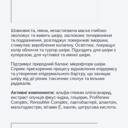
Шовковиста, ніжна, незастигаюча маска глибоко
зволожує та живить шкіру, заспокоює почервоніння
та подразнення, розгладжує поверхневі зморшки,
стимулює вироблення колагену.
Освітлює, покращує
колір обличчя та тургор шкіри.
Підходить для шкіри з
куперозом, для чутливої ​​та ніжної шкіри.
Підтримує природний баланс мікрофлори шкіри.
Сприяє прискоренню процесу відновлення епідермісу
та утворенню епідермального бар'єру, що захищає
шкіру від дії різних токсичних сполук та вільних
радикалів.
Активні компоненти:
альфа-глюкан олігосахарид,
екстракт опунція фікус-індіка, гліцерин, ProRenew
Complex, RenouMer Complex, лактобактерії, алантоїн,
мальтодекстрін, вітамін Е, каолін, цитрусова кислота.