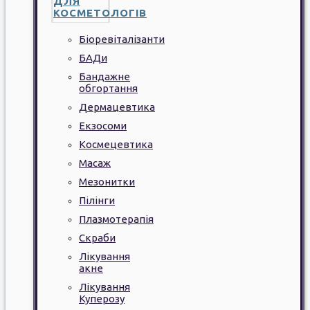
ДЛЯ
КОСМЕТОЛОГІВ
Біоревіталізанти
БАДи
Бандажне
обгортання
Дермацевтика
Екзосоми
Космецевтика
Масаж
Мезонитки
Пілінги
Плазмотерапія
Скраби
Лікування
акне
Лікування
Куперозу