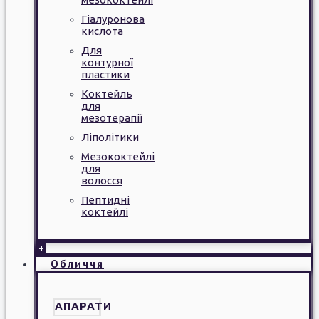
Гіалуронова
кислота
Для
контурної
пластики
Коктейль
для
мезотерапії
Ліполітики
Мезококтейлі
для
волосся
Пептидні
коктейлі
+
Обличчя
АПАРАТИ