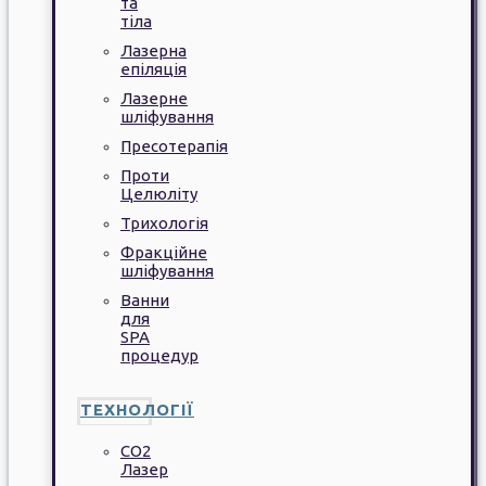
та
тіла
Лазерна
епіляція
Лазерне
шліфування
Пресотерапія
Проти
Целюліту
Трихологія
Фракційне
шліфування
Ванни
для
SPA
процедур
ТЕХНОЛОГІЇ
CO2
Лазер