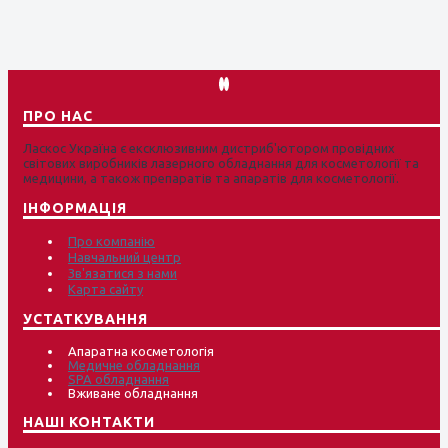
ПРО НАС
Ласкос Україна є ексклюзивним дистриб'ютором провідних
світових виробників лазерного обладнання для косметології та
медицини, а також препаратів та апаратів для косметології.
ІНФОРМАЦІЯ
Про компанію
Навчальний центр
Зв'язатися з нами
Карта сайту
УСТАТКУВАННЯ
Апаратна косметологія
Медичне обладнання
SPA обладнання
Вживане обладнання
НАШІ КОНТАКТИ