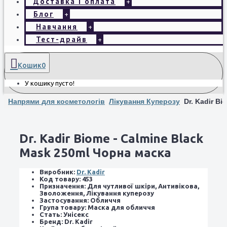
Доставка і оплата
+
Блог
+
Навчання
+
Тест-драйв
+
Кошик
0
У кошику пусто!
Напрями для косметологів
Лікування Куперозу
Dr. Kadir B
Dr. Kadir Biome - Calmine Black
Mask 250ml Чорна маска
Виробник:
Dr. Kadir
Код товару:
453
Призначення:
Для чутливої ​​шкіри, Антивікова,
Зволоження, Лікування куперозу
Застосування:
Обличчя
Група товару:
Маска для обличчя
Стать:
Унісекс
Бренд:
Dr. Kadir