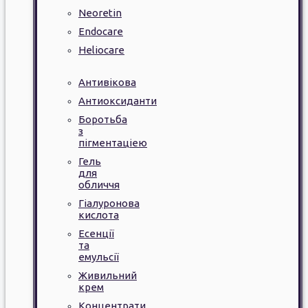
Neoretin
Endocare
Heliocare
Антивікова
Антиоксиданти
Боротьба
з
пігментаціею
Гель
для
обличчя
Гіалуронова
кислота
Есенції
та
емульсії
Живильний
крем
Концентрати