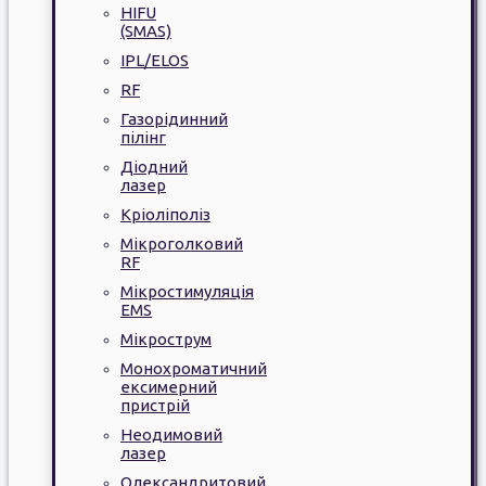
HIFU
(SMAS)
IPL/ELOS
RF
Газорідинний
пілінг
Діодний
лазер
Кріоліполіз
Мікроголковий
RF
Мікростимуляція
EMS
Мікрострум
Монохроматичний
ексимерний
пристрій
Неодимовий
лазер
Олександритовий