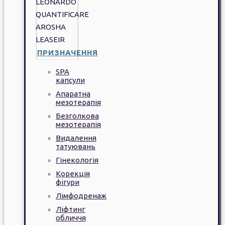
LEONARDO
QUANTIFICARE
AROSHA
LEASEIR
ПРИЗНАЧЕННЯ
SPA
капсули
Апаратна
мезотерапія
Безголкова
мезотерапія
Видалення
татуювань
Гінекологія
Корекція
фігури
Лімфодренаж
Ліфтинг
обличчя