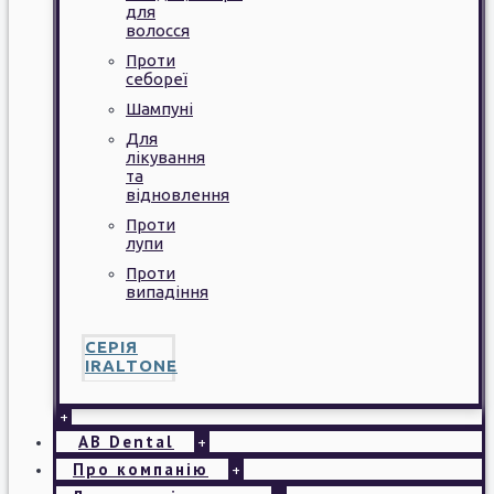
для
волосся
Проти
себореї
Шампуні
Для
лікування
та
відновлення
Проти
лупи
Проти
випадіння
СЕРІЯ
IRALTONE
+
AB Dental
+
Про компанію
+