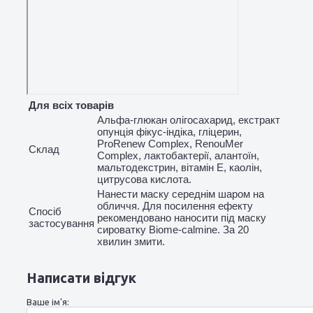
Для всіх товарів
Альфа-глюкан олігосахарид, екстракт
опунція фікус-індіка, гліцерин,
ProRenew Complex, RenouMer
Склад
Complex, лактобактерії, алантоїн,
мальтодекстрин, вітамін Е, каолін,
цитрусова кислота.
Нанести маску середнім шаром на
обличчя. Для посилення ефекту
Спосіб
рекомендовано наносити під маску
застосування
сироватку Biome-calmine. За 20
хвилин змити.
Написати відгук
Ваше ім'я: