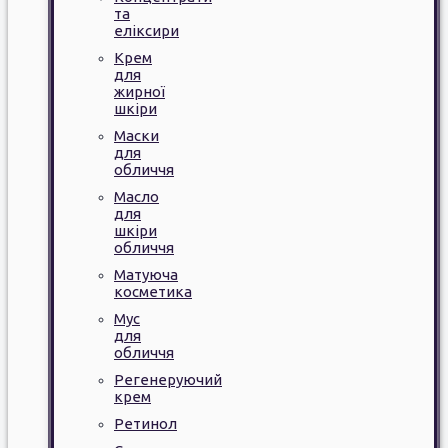
та
еліксири
Крем
для
жирної
шкіри
Маски
для
обличчя
Масло
для
шкіри
обличчя
Матуюча
косметика
Мус
для
обличчя
Регенеруючий
крем
Ретинол