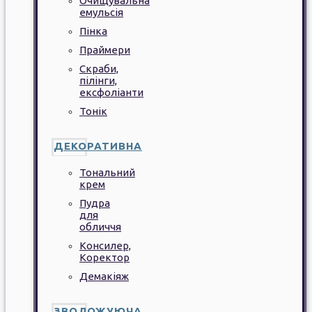
Очищувальна
емульсія
Пінка
Праймери
Скраби,
пілінги,
ексфоліанти
Тонік
ДЕКОРАТИВНА
Тональний
крем
Пудра
для
обличчя
Консилер,
Коректор
Демакіяж
ЗВОЛОЖУЮЧА