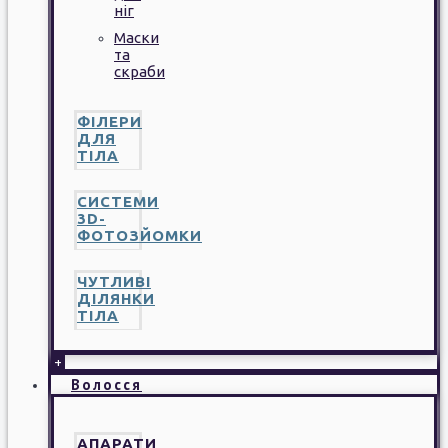
ніг
Маски
та
скраби
ФІЛЕРИ
ДЛЯ
ТІЛА
СИСТЕМИ
3D-
ФОТОЗЙОМКИ
ЧУТЛИВІ
ДІЛЯНКИ
ТІЛА
+
Волосся
АПАРАТИ