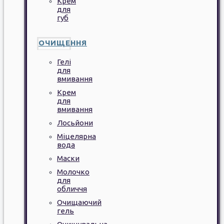
Крем
для
губ
ОЧИЩЕННЯ
Гелі
для
вмивання
Крем
для
вмивання
Лосьйони
Міцелярна
вода
Маски
Молочко
для
обличчя
Очищаючий
гель