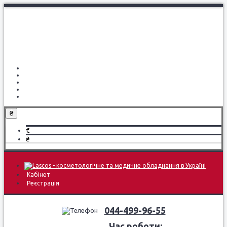
Про компанію
Доставка і оплата
Навчання
Блог
Контакти
₴
€
₴
Кабінет
Реєстрація
044-499-96-55
Час роботи: