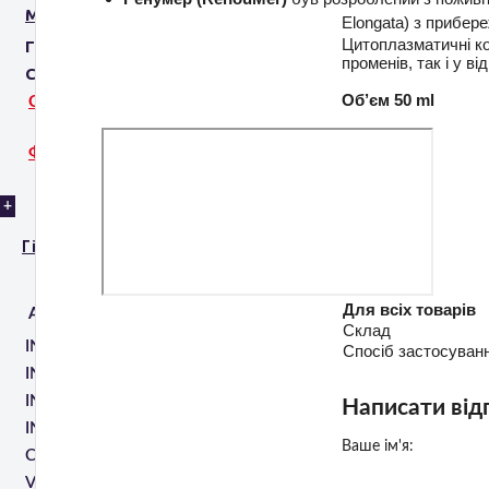
МЕДИЧНЕ ОБЛАДНАННЯ
Elongata) з прибере
Цитоплазматичні ко
ГЕЛЬ ПРОВІДНИК
променів, так і у в
СТОМОТОЛОГІЧНІ ІМПЛАНТИ
Об’єм 50 ml
СИСТЕМИ 3D-ФОТОЗЙОМКИ
ФОТОФОНИ
+
Гінекологія
Для всіх товарів
АПАРАТИ
Склад
INMODE EMPOWER RF
Спосіб застосуван
INMODE MORPHEUS 8V
INMODE V TONE
Написати від
INMODE FORMA V
Ваше ім'я:
CRISTAL REVIVE
VENUS FIORA