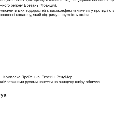
жного регіону Бретань (Франція).
мпоненти цих водоростей є високоефективними як у протидії ст
ідновленні колагену, який підтримує пружність шкіри.
Комплекс ПроРенью, Екоскін, РенуМер.
ня
Масажними рухами нанести на очищену шкіру обличчя.
гук