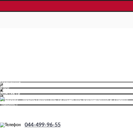
Про компанію
Доставка і оплата
Навчання
₴
Блог
€
Контакти
₴
Кабінет
Реєстрація
044-499-96-55