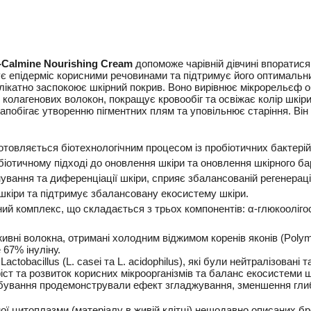
-Calmine Nourishing Cream
допоможе чарівній дівчині впоратися
є епідерміс корисними речовинами та підтримує його оптимальни
елікатно заспокоює шкірний покрив.
Воно вирівнює мікрорельєф об
з колагенових волокон, покращує кровообіг та освіжає колір шкір
запобігає утворенню пігментних плям та уповільнює старіння.
Він
отовляється біотехнологічним процесом із пробіотичних бактерій 
біотичному підході до оновлення шкіри та оновлення шкірного ба
ування та диференціації шкіри, сприяє збалансованій регенера
шкіри та підтримує збалансовану екосистему шкіри.
чний комплекс, що складається з трьох компонентів: α-глюкооліг
ивні волокна, отримані холодним віджимом коренів яконів (Polymn
 67% інуліну.
actobacillus (L. casei та L. acidophilus), які були нейтралізовані 
іст та розвиток корисних мікроорганізмів та баланс екосистеми 
обування продемонстрували ефект згладжування, зменшення гли
ї цитоплазми (матеріалу в живій клітці) нещодавно описаних бр