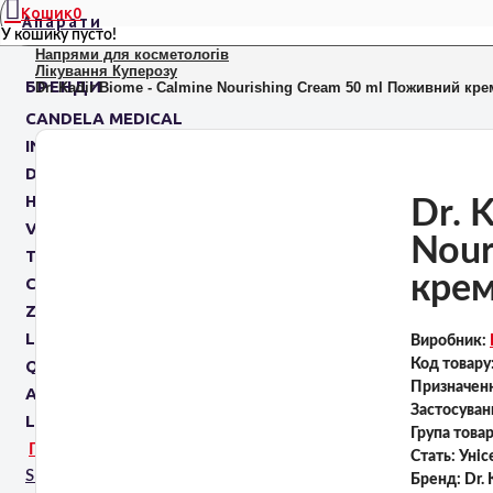
Кошик
0
Апарати
У кошику пусто!
Напрями для косметологів
Лікування Куперозу
БРЕНДИ
Dr. Kadir Biome - Calmine Nourishing Cream 50 ml Поживний кре
CANDELA MEDICAL
INMODE
DELEO
HIRONIC
Dr. 
VENUS CONCEPT
Nour
TAVTECH
кре
CLARTEIS
ZIMMER
LEONARDO
Виробник:
QUANTIFICARE
Код товару
Призначен
AROSHA
Застосуван
LEASEIR
Група това
ПРИЗНАЧЕННЯ
Стать:
Уніс
SPA капсули
Бренд:
Dr. 