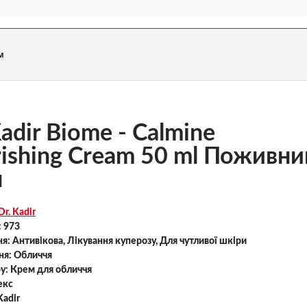
м
Kadir Biome - Calmine
ishing Cream 50 ml Поживни
м
Dr. Kadir
:
973
ня:
Антивікова, Лікування куперозу, Для чутливої ​​шкіри
ня:
Обличчя
ру:
Крем для обличчя
екс
Kadir