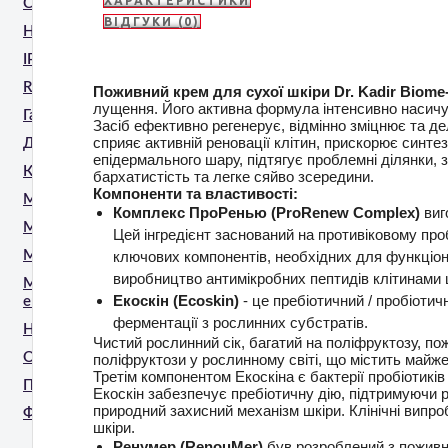
ХАРАКТЕРИСТИКИ
CO2 Лазер
ВІДГУКИ (0)
HIFU (SMAS)
IPL/ELOS
RF
Поживний крем для сухої шкіри Dr.
Kadir Biome
лущення.
Його активна формула інтенсивно насичу
Газорідинний пілінг
Засіб ефективно регенерує, відмінно зміцнює та д
сприяє активній реновації клітин, прискорює синте
Діодний лазер
епідермального шару, підтягує проблемні ділянки, 
Кріоліполіз
бархатистість та легке сяйво зсередини.
Компоненти та властивості:
Мікроголковий RF
Комплекс ПроРенью (ProRenew Complex)
виг
Мікростимуляція EMS
Цей інгредієнт заснований на противіковому про
Мікрострум
ключових компонентів, необхідних для функціон
виробництво антимікробних пептидів клітинами 
Монохроматичний
Екоскін (Ecoskin)
- це пребіотичний / пробіоти
ексимерний пристрій
ферментації з рослинних субстратів.
Неодимовий лазер
Чистий рослинний сік, багатий на поліфруктозу, пож
Олександритовий лазер
поліфруктози у рослинному світі, що містить майже
Третім компонентом Екоскіна є бактерії пробіотиків L
Пікосекундний лазер
Екоскін забезпечує пребіотичну дію, підтримуючи р
природний захисний механізм шкіри.
Клінічні випр
Фракційний лазер
шкіри.
Ренумер (RenouMer)
був розроблений з поживно