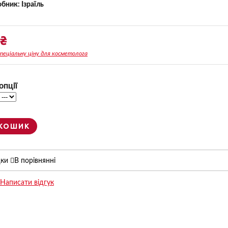
обник:
Ізраїль
2₴
спеціальну ціну для косметолога
опції
 КОШИК
дки
В порівнянні
Написати відгук