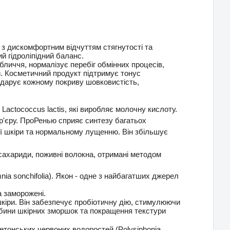
 з дискомфортним відчуттям стягнутості та
й гідроліпідний баланс.
личчя, нормалізує перебіг обмінних процесів,
и.
Косметичний продукт підтримує тонус
 дарує кожному покриву шовковистість,
Lactococcus lactis, які виробляє молочну кислоту.
р'єру.
ПроРенью сприяє синтезу багатьох
ції шкіри та нормальному лущенню.
Він збільшує
осахариди, поживні волокна, отримані методом
ia sonchifolia).
Якон - одне з найбагатших джерел
та заморожені.
шкіри.
Він забезпечує пробіотичну дію, стимулюючи
бини шкірних зморшок та покращення текстури
етонських червоних водоростей (Polysiphonia