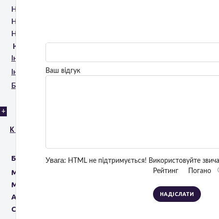
HIRONIC ULTRA VERA
HIRONIC GENTLO
НАСАДКА ДО GENTLO RV | RF VAGITAL
КОСМЕЦЕВТИКА
Інтимні філери
Ваш відгук
Інтимна депігментуюча програма
Бустерні системи
+
Косметологу
БРЕНДИ
Увага:
HTML не підтримується! Використовуйте звича
Рейтинг
Погано
MESOESTETIC
M.A.D SKINCARE
НАДІСЛАТИ
AROSHA
CANTABRIA LABS