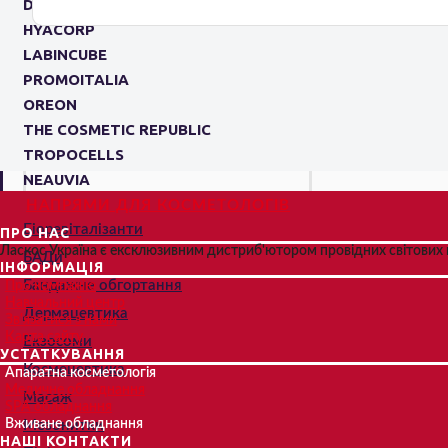
DR. KADIR
HYACORP
LABINCUBE
PROMOITALIA
OREON
THE COSMETIC REPUBLIC
TROPOCELLS
NEAUVIA
НАПРЯМИ ДЛЯ КОСМЕТОЛОГІВ
Біоревіталізанти
ПРО НАС
Ласкос Україна є ексклюзивним дистриб'ютором провідних світових в
БАДи
ІНФОРМАЦІЯ
Бандажне обгортання
Про компанію
Навчальний центр
Дермацевтика
Зв'язатися з нами
Карта сайту
Екзосоми
УСТАТКУВАННЯ
Космецевтика
Апаратна косметологія
Медичне обладнання
Масаж
SPA обладнання
Вживане обладнання
Мезонитки
НАШІ КОНТАКТИ