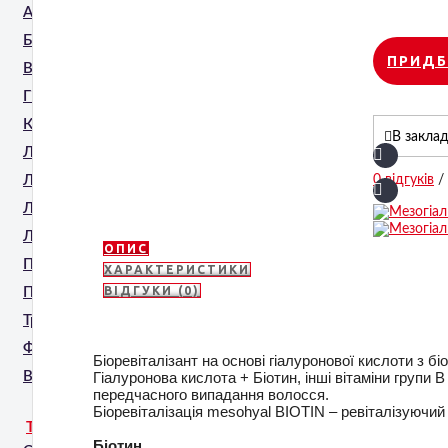
Апаратна мезотерапія
Безголкова мезотерапія
ПРИДБ
Видалення татуювань
Гінекологія
Корекція фігури
В закла
Лімфодренаж
Ліфтинг обличчя та тіла
0 відгуків
/
Лазерна епіляція
Лазерне шліфування
ОПИС
Пресотерапія
ХАРАКТЕРИСТИКИ
ВІДГУКИ (0)
Проти Целюліту
Трихологія
Фракційне шліфування
Біоревіталізант на основі гіалуронової кислоти з б
Ванни для SPA процедур
Гіалуронова кислота + Біотин, інші вітаміни групи B
передчасного випадання волосся.
Біоревіталізація mesohyal BIOTIN – ревіталізуючий 
ТЕХНОЛОГІЇ
Біотин