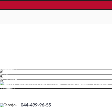
Про компанію
Доставка і оплата
Навчання
₴
Блог
€
Контакти
₴
Кабінет
Реєстрація
044-499-96-55