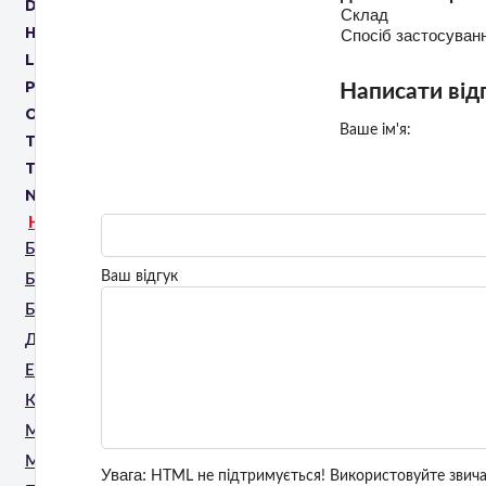
DR. KADIR
Склад
HYACORP
Спосіб застосуван
LABINCUBE
PROMOITALIA
Написати від
OREON
Ваше ім'я:
THE COSMETIC REPUBLIC
TROPOCELLS
NEAUVIA
НАПРЯМИ ДЛЯ КОСМЕТОЛОГІВ
Біоревіталізанти
Ваш відгук
БАДи
Бандажне обгортання
Дермацевтика
Екзосоми
Космецевтика
Масаж
Мезонитки
Увага:
HTML не підтримується! Використовуйте звича