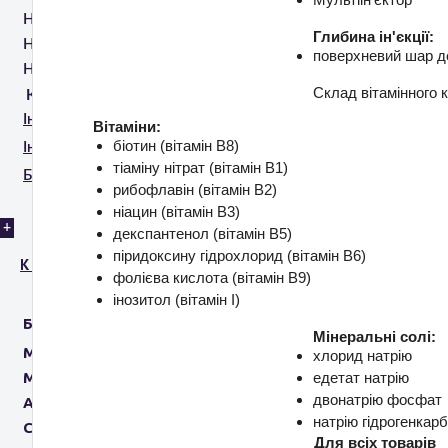
HIRONIC ULTRA VERA
Глибина ін'єкції:
HIRONIC GENTLO
поверхневий шар 
НАСАДКА ДО GENTLO RV | RF VAGITAL
Склад вітамінного 
КОСМЕЦЕВТИКА
Інтимні філери
Вітаміни:
біотин (вітамін В8)
Інтимна депігментуюча програма
тіаміну нітрат (вітамін В1)
Бустерні системи
рибофлавін (вітамін В2)
ніацин (вітамін В3)
+
декспантенол (вітамін В5)
піридоксину гідрохлорид (вітамін В6)
Косметологу
фолієва кислота (вітамін В9)
інозитол (вітамін I)
БРЕНДИ
Мінеральні солі:
MESOESTETIC
хлорид натрію
M.A.D SKINCARE
едетат натрію
двонатрію фосфат
AROSHA
натрію гідрогенкар
CANTABRIA LABS
Для всіх товарів