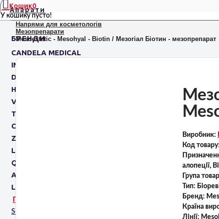
Кошик
0
Апарати
У кошику пусто!
Напрями для косметологів
Мезопрепарати
БРЕНДИ
Mesoestetic - Mesohyal - Biotin / Мезогіал Біотин - мезопрепарат
CANDELA MEDICAL
INMODE
DELEO
HIRONIC
Мезо
VENUS CONCEPT
Meso
TAVTECH
CLARTEIS
Виробник:
ZIMMER
Код товару
LEONARDO
Призначен
QUANTIFICARE
алопеції, В
AROSHA
Група това
LEASEIR
Тип:
Біорев
Бренд:
Mes
ПРИЗНАЧЕННЯ
Країна вир
SPA капсули
Лінії:
Meso