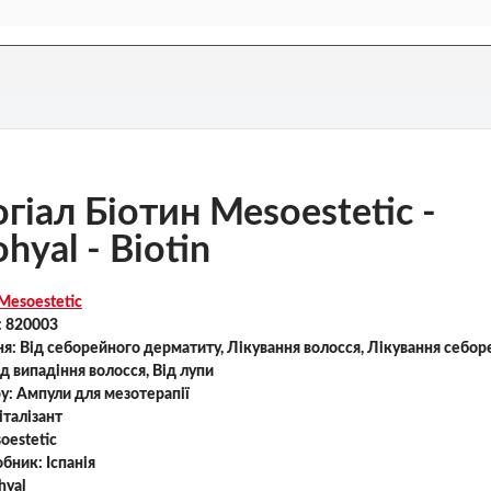
гіал Біотин Mesoestetic -
hyal - Biotin
Mesoestetic
:
820003
ня:
Від себорейного дерматиту, Лікування волосся, Лікування себоре
ід випадіння волосся, Від лупи
ру:
Ампули для мезотерапії
італізант
oestetic
обник:
Іспанія
hyal