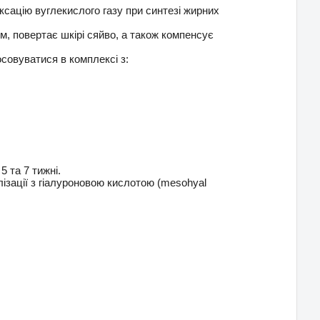
іксацію вуглекислого газу при синтезі жирних
м, повертає шкірі сяйво, а також компенсує
осовуватися в комплексі з:
5 та 7 тижні.
ізації з гіалуроновою кислотою (mesohyal