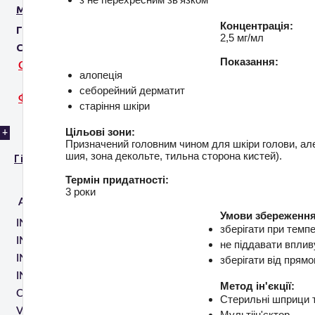
МЕДИЧНЕ ОБЛАДНАННЯ
Концентрація:
ГЕЛЬ ПРОВІДНИК
2,5 мг/мл
СТОМОТОЛОГІЧНІ ІМПЛАНТИ
Показання:
СИСТЕМИ 3D-ФОТОЗЙОМКИ
алопеція
себорейний дерматит
ФОТОФОНИ
старіння шкіри
Цільові зони:
+
Призначений головним чином для шкіри голови, але
шия, зона декольте, тильна сторона кистей).
Гінекологія
Термін придатності:
3 роки
АПАРАТИ
Умови збереження
INMODE EMPOWER RF
зберігати при темп
INMODE MORPHEUS 8V
не піддавати вплив
INMODE V TONE
зберігати від прям
INMODE FORMA V
Метод ін'єкції:
CRISTAL REVIVE
Стерильні шприци т
VENUS FIORA
Мультіін'єктор