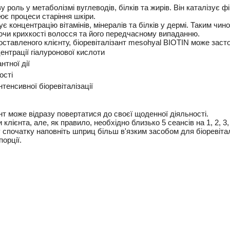
ву роль у метаболізмі вуглеводів, білків та жирів.
Він каталізує ф
нює процеси старіння шкіри.
є концентрацію вітамінів, мінералів та білків у дермі.
Таким чино
аючи крихкості волосся та його передчасному випаданню.
оставленого клієнту, біоревіталізант mesohyal BIOTIN може заст
нтрації гіалуронової кислоти
нтної дії
ості
тенсивної біоревіталізації
нт може відразу повертатися до своєї щоденної діяльності.
клієнта, але, як правило, необхідно близько 5 сеансів на 1, 2, 3, 
 спочатку наповніть шприц більш в'язким засобом для біоревітал
орції.