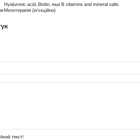
Hyaluronic acid, Biotin, інші B vitamins and mineral salts
ня
Мезотерапія (ін'єкційно)
гук
йний текст!