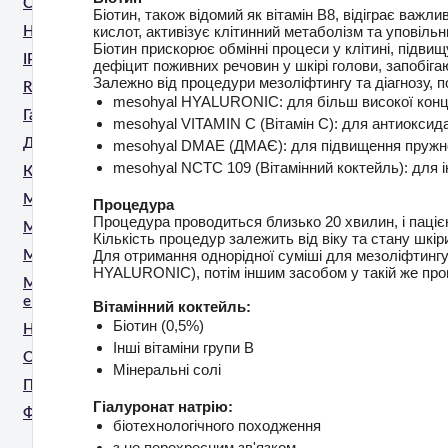
CO2 Лазер
Біотин, також відомий як вітамін В8, відіграє важли
кислот, активізує клітинний метаболізм та уповіль
HIFU (SMAS)
Біотин прискорює обмінні процеси у клітині, підвищу
IPL/ELOS
дефіцит поживних речовин у шкірі голови, запобіг
Залежно від процедури мезоліфтингу та діагнозу, п
RF
mesohyal HYALURONIC: для більш високої конце
Газорідинний пілінг
mesohyal VITAMIN С (Вітамін С): для антиоксида
Діодний лазер
mesohyal DMAE (ДМАЄ): для підвищення пружн
mesohyal NCTC 109 (Вітамінний коктейль): для ін
Кріоліполіз
Мікроголковий RF
Процедура
Процедура проводиться близько 20 хвилин, і паціє
Мікростимуляція EMS
Кількість процедур залежить від віку та стану шкіри 
Для отримання однорідної суміші для мезоліфтингу
Мікрострум
HYALURONIC), потім іншим засобом у такій же проп
Монохроматичний
ексимерний пристрій
Вітамінний коктейль:
Біотин (0,5%)
Неодимовий лазер
Інші вітаміни групи В
Олександритовий лазер
Мінеральні солі
Пікосекундний лазер
Гіалуронат натрію:
Фракційний лазер
біотехнологічного походження
з не перехресним зв'язком