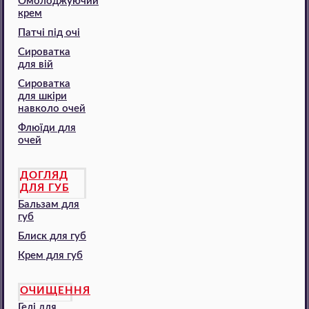
Омолоджуючий
крем
Патчі під очі
Сироватка
для вій
Сироватка
для шкіри
навколо очей
Флюїди для
очей
ДОГЛЯД
ДЛЯ ГУБ
Бальзам для
губ
Блиск для губ
Крем для губ
ОЧИЩЕННЯ
Гелі для