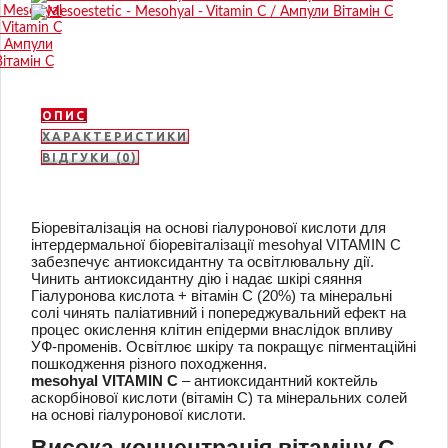
ОПИС
ХАРАКТЕРИСТИКИ
ВІДГУКИ (0)
Біоревіталізація на основі гіалуронової кислоти для
інтердермальної біоревіталізації mesohyal VITAMIN С
забезпечує антиоксидантну та освітлювальну дії.
Чинить антиоксидантну дію і надає шкірі сяяння
Гіалуронова кислота + вітамін C (20%) та мінеральні
солі ч
инять паліативний і попереджувальний ефект на
процес окислення клітин епідерми внаслідок впливу
УФ-променів.
Освітлює шкіру та покращує пігментаційні
пошкодження різного походження.
mesohyal VITAMIN С
– антиоксидантний коктейль
аскорбінової кислоти (вітамін С) та мінеральних солей
на основі гіалуронової кислоти.