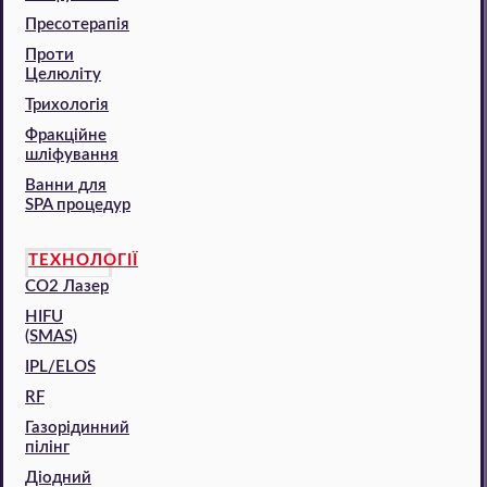
Пресотерапія
Проти
Целюліту
Трихологія
Фракційне
шліфування
Ванни для
SPA процедур
ТЕХНОЛОГІЇ
CO2 Лазер
HIFU
(SMAS)
IPL/ELOS
RF
Газорідинний
пілінг
Діодний