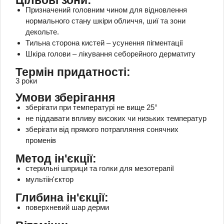
Цільові зони:
Призначений головним чином для відновлення
нормального стану шкіри обличчя, шиї та зони
декольте.
Тильна сторона кистей – усунення пігментації
Шкіра голови – лікування себорейного дерматиту
Термін придатності:
3 роки
Умови зберігання
зберігати при температурі не вище 25°
не піддавати впливу високих чи низьких температур
зберігати від прямого потрапляння сонячних
променів
Метод ін'єкції:
стерильні шприци та голки для мезотерапії
мультіін'єктор
Глибина ін'єкції:
поверхневий шар дерми