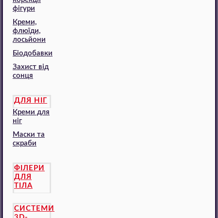
фігури
Креми,
флюїди,
лосьйони
Біодобавки
Захист від
сонця
ДЛЯ НІГ
Креми для
ніг
Маски та
скраби
ФІЛЕРИ
ДЛЯ
ТІЛА
СИСТЕМИ
3D-