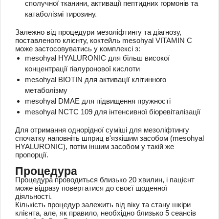
сполучної тканини, активації пептидних гормонів та
катаболізмі тирозину.
Залежно від процедури мезоліфтингу та діагнозу,
поставленого клієнту, коктейль mesohyal VITAMIN С
може застосовуватись у комплексі з:
mesohyal HYALURONIC для більш високої
концентрації гіалуронової кислоти
mesohyal BIOTIN для активації клітинного
метаболізму
mesohyal DMAE для підвищення пружності
mesohyal NCTC 109 для інтенсивної біоревіталізації
Для отримання однорідної суміші для мезоліфтингу
спочатку наповніть шприц в'язкішим засобом (mesohyal
HYALURONIC), потім іншим засобом у такій же
пропорції.
Процедура
Процедура проводиться близько 20 хвилин, і пацієнт
може відразу повертатися до своєї щоденної
діяльності.
Кількість процедур залежить від віку та стану шкіри
клієнта, але, як правило, необхідно близько 5 сеансів