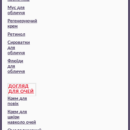
Мус для
обличчя
Регенеруючий
крем
Ретинол
Сироватки
для
обличчя
Флюїди
для
обличчя
ДОГЛЯД
ДЛЯ ОЧЕЙ
Крем для
повік
Крем для
шкіри
навколо очей