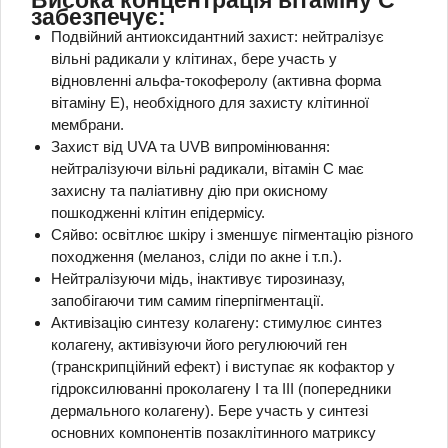
Висока концентрація вітаміну С
забезпечує:
Подвійний антиоксидантний захист: нейтралізує
вільні радикали у клітинах, бере участь у
відновленні альфа-токоферолу (активна форма
вітаміну Е), необхідного для захисту клітинної
мембрани.
Захист від UVA та UVB випромінювання:
нейтралізуючи вільні радикали, вітамін С має
захисну та паліативну дію при окисному
пошкодженні клітин епідермісу.
Сяйво: освітлює шкіру і зменшує пігментацію різного
походження (меланоз, сліди по акне і т.п.).
Нейтралізуючи мідь, інактивує тирозиназу,
запобігаючи тим самим гіперпігментації.
Активізацію синтезу колагену: стимулює синтез
колагену, активізуючи його регулюючий ген
(транскрипційний ефект) і виступає як кофактор у
гідроксилюванні проколагену I та III (попередники
дермального колагену).
Бере участь у синтезі
основних компонентів позаклітинного матриксу