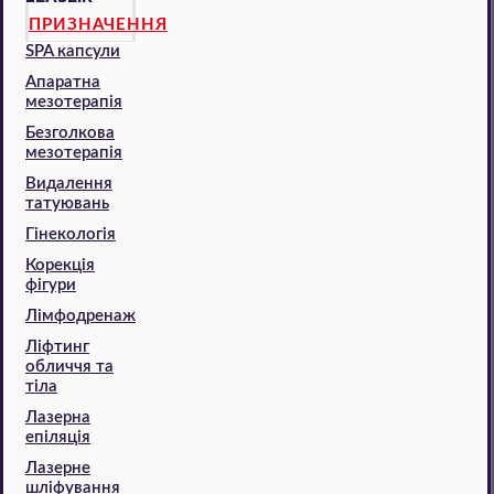
ПРИЗНАЧЕННЯ
SPA капсули
Апаратна
мезотерапія
Безголкова
мезотерапія
Видалення
татуювань
Гінекологія
Корекція
фігури
Лімфодренаж
Ліфтинг
обличчя та
тіла
Лазерна
епіляція
Лазерне
шліфування