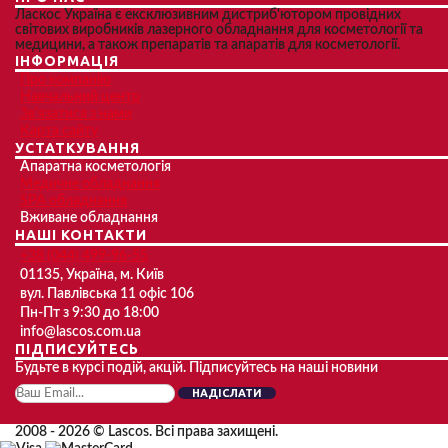
Ласкос Україна є ексклюзивним дистриб'ютором провідних
світових виробників лазерного обладнання для косметології та
медицини, а також препаратів та апаратів для косметології.
ІНФОРМАЦІЯ
Про компанію
Навчальний центр
Зв'язатися з нами
Карта сайту
УСТАТКУВАННЯ
Апаратна косметологія
Медичне обладнання
SPA обладнання
Вживане обладнання
НАШІ КОНТАКТИ
+38 (044) 499-96-55
01135, Україна, м. Київ
вул. Павлівська 11 офіс 106
Пн-Пт з 9:30 до 18:00
info@lascos.com.ua
ПІДПИСУЙТЕСЬ
Будьте в курсі подій, акцій. Підписуйтесь на наші новини
НАДІСЛАТИ
2008 - 2026 © Lascos. Всі права захищені.