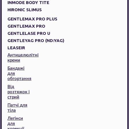
INMODE BODY TITE
HIRONIC SLIMUS
GENTLEMAX PRO PLUS
GENTLEMAX PRO
GENTLELASE PRO U
GENTLEYAG PRO (ND:YAG)
LEASEIR
Антицелюлітні
креми
Бандажі
для
обгортання
Від
розтяжок і
стрий
Патчі для
тіла
Легінси
для
корекції