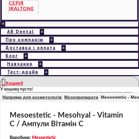
СЕРІЯ
IRALTONE
+
AB Dental
+
Про компанію
+
Доставка і оплата
+
Блог
+
Навчання
+
Тест-драйв
+
Кошик
0
У кошику пусто!
Напрями для косметологів
Мезопрепарати
Mesoestetic - Mes
Mesoestetic - Mesohyal - Vitamin
C / Ампули Вітамін С
Виробник:
Mesoestetic