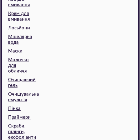
вмивання
Крем для
вмивання
Лосьйони
Міцелярна
вода
Маски
Молочко
для
обличчя
Очищаючий
гель
Очищувальна
емульсія
Пінка
Праймери
Скраби,
пілінги,
ексфоліанти