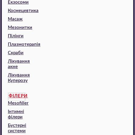
Екзосоми
Космецевтика
Масаж
Мезонитки
Пілінги
Плазмотерапія
Скраби
Лікування
акне
Лікування
Куперозу
ФІЛЕРИ
Mesofiller
Інтимні
філери
Бустерні
системи