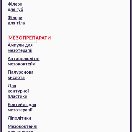
Філери
для губ
Філери
для тіла
МЕЗОПРЕПАРАТИ
Ампули для
мезотерапії
Антицелюлітні
мезококтейлі
Гіалуронова
кислота
Для
контурної
пластики
Коктейль для
мезотерапії
Ліполітики
Мезококтейлі
для волосся