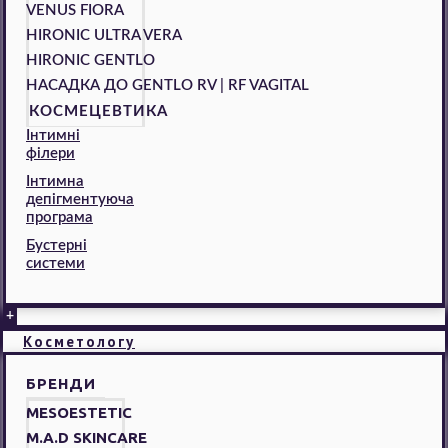
VENUS FIORA
HIRONIC ULTRA VERA
HIRONIC GENTLO
НАСАДКА ДО GENTLO RV | RF VAGITAL
КОСМЕЦЕВТИКА
Інтимні
філери
Інтимна
депігментуюча
програма
Бустерні
системи
+
Косметологу
БРЕНДИ
MESOESTETIC
M.A.D SKINCARE