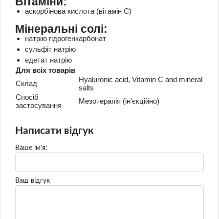
Вітаміни:
аскорбінова кислота (вітамін С)
Мінеральні солі:
натрію гідрогенкарбонат
сульфіт натрію
едетат натрію
Для всіх товарів
Hyaluronic acid, Vitamin C and mineral
Склад
salts
Спосіб
Мезотерапія (ін'єкційно)
застосування
Написати відгук
Ваше ім'я:
Ваш відгук