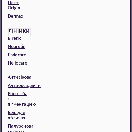
Deleo
Origin
Dermax
ЛІНІЙКИ
Biretix
Neoretin
Endocare
Heliocare
Антивікова
Антиоксиданти
Боротьба
з
пігментаціею
Гель для
обличчя
Гіалуронова
кислота