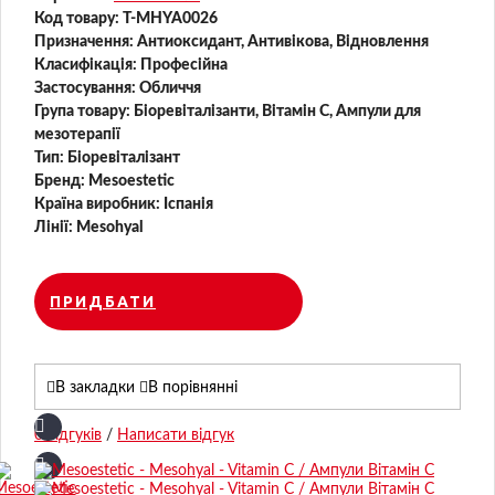
Код товару:
T-MHYA0026
Призначення:
Антиоксидант, Антивікова, Відновлення
Класифікація:
Професійна
Застосування:
Обличчя
Група товару:
Біоревіталізанти, Вітамін С, Ампули для
мезотерапії
Тип:
Біоревіталізант
Бренд:
Mesoestetic
Країна виробник:
Іспанія
Лінії:
Mesohyal
ПРИДБАТИ
В закладки
В порівнянні
0 відгуків
/
Написати відгук