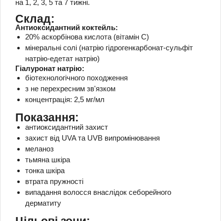
на 1, 2, 3, 5 та 7 тижні.
Склад:
Антиоксидантний коктейль:
20% аскорбінова кислота (вітамін С)
мінеральні солі (натрію гідрогенкарбонат-сульфіт
натрію-едетат натрію)
Гіалуронат натрію:
біотехнологічного походження
з не перехресним зв'язком
концентрація: 2,5 мг/мл
Показання:
антиоксидантний захист
захист від UVA та UVB випромінювання
меланоз
тьмяна шкіра
тонка шкіра
втрата пружності
випадання волосся внаслідок себорейного
дерматиту