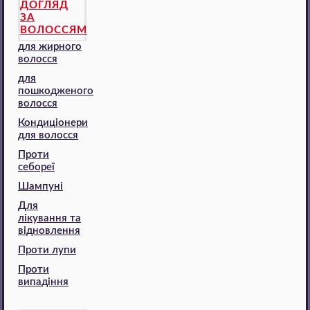
ДОГЛЯД
ЗА
ВОЛОССЯМ
для жирного
волосся
для
пошкодженого
волосся
Кондиціонери
для волосся
Проти
себореї
Шампуні
Для
лікування та
відновлення
Проти лупи
Проти
випадіння