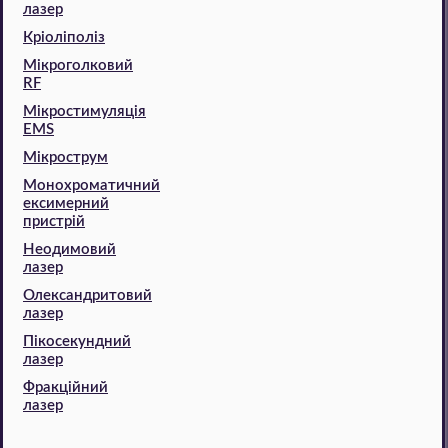
лазер
Кріоліполіз
Мікроголковий
RF
Мікростимуляція
EMS
Мікрострум
Монохроматичний
ексимерний
пристрій
Неодимовий
лазер
Олександритовий
лазер
Пікосекундний
лазер
Фракційний
лазер