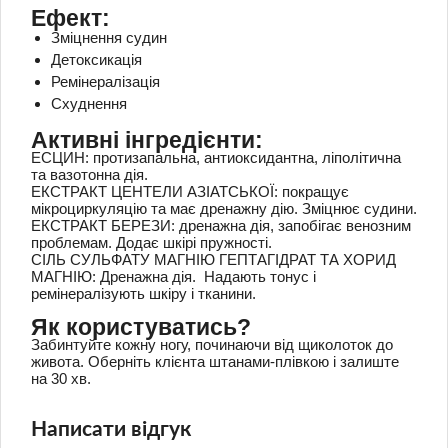
Ефект:
Зміцнення судин
Детоксикація
Ремінералізація
Схуднення
Активні інгредієнти:
ЕСЦИН: протизапальна, антиоксидантна, ліполітична
та вазотонна дія.
ЕКСТРАКТ ЦЕНТЕЛИ АЗІАТСЬКОЇ: покращує
мікроциркуляцію та має дренажну дію. Зміцнює судини.
ЕКСТРАКТ БЕРЕЗИ: дренажна дія, запобігає венозним
проблемам. Додає шкірі пружності.
СІЛЬ СУЛЬФАТУ МАГНІЮ ГЕПТАГІДРАТ ТА ХОРИД
МАГНІЮ: Дренажна дія. Надають тонус і
ремінералізують шкіру і тканини.
Як користуватись?
Забинтуйте кожну ногу, починаючи від щиколоток до
живота. Оберніть клієнта штанами-плівкою і залиште
на 30 хв.
Написати відгук