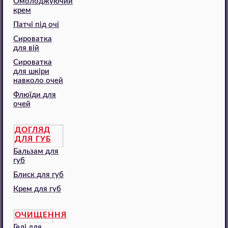
Омолоджуючий
крем
Патчі під очі
Сироватка
для вій
Сироватка
для шкіри
навколо очей
Флюїди для
очей
ДОГЛЯД
ДЛЯ ГУБ
Бальзам для
губ
Блиск для губ
Крем для губ
ОЧИЩЕННЯ
Гелі для