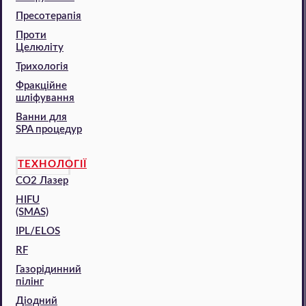
Пресотерапія
Проти
Целюліту
Трихологія
Фракційне
шліфування
Ванни для
SPA процедур
ТЕХНОЛОГІЇ
CO2 Лазер
HIFU
(SMAS)
IPL/ELOS
RF
Газорідинний
пілінг
Діодний