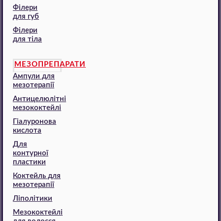
Філери
для губ
Філери
для тіла
МЕЗОПРЕПАРАТИ
Ампули для
мезотерапії
Антицелюлітні
мезококтейлі
Гіалуронова
кислота
Для
контурної
пластики
Коктейль для
мезотерапії
Ліполітики
Мезококтейлі