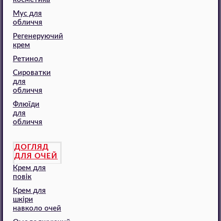
Мус для
обличчя
Регенеруючий
крем
Ретинол
Сироватки
для
обличчя
Флюїди
для
обличчя
ДОГЛЯД
ДЛЯ ОЧЕЙ
Крем для
повік
Крем для
шкіри
навколо очей