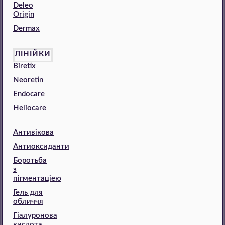
Deleo
Origin
Dermax
ЛІНІЙКИ
Biretix
Neoretin
Endocare
Heliocare
Антивікова
Антиоксиданти
Боротьба
з
пігментаціею
Гель для
обличчя
Гіалуронова
кислота