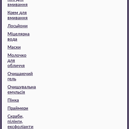
вмивання
Крем для
вмивання
Лосьйони
Міцелярна
вода
Маски
Молочко
для
обличчя
Очищаючий
гель
Очищувальна
емульсія
Пінка
Праймери
Скраби,
пілінги,
ексфоліанти