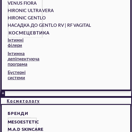
VENUS FIORA
HIRONIC ULTRA VERA
HIRONIC GENTLO
НАСАДКА ДО GENTLO RV | RF VAGITAL
КОСМЕЦЕВТИКА
Інтимні
філери
Інтимна
депігментуюча
програма
Бустерні
системи
+
Косметологу
БРЕНДИ
MESOESTETIC
M.A.D SKINCARE