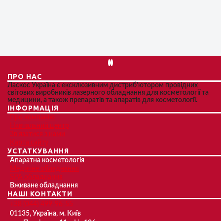
ПРО НАС
Ласкос Україна є ексклюзивним дистриб'ютором провідних
світових виробників лазерного обладнання для косметології та
медицини, а також препаратів та апаратів для косметології.
ІНФОРМАЦІЯ
Про компанію
Навчальний центр
Зв'язатися з нами
Карта сайту
УСТАТКУВАННЯ
Апаратна косметологія
Медичне обладнання
SPA обладнання
Вживане обладнання
НАШІ КОНТАКТИ
+38 (044) 499-96-55
01135, Україна, м. Київ