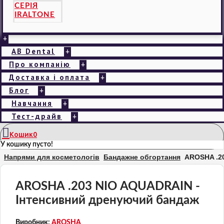
СЕРІЯ
IRALTONE
+
AB Dental
+
Про компанію
+
Доставка і оплата
+
Блог
+
Навчання
+
Тест-драйв
+
Кошик
0
У кошику пусто!
Напрями для косметологів
Бандажне обгортання
AROSHA .2
AROSHA .203 NIO AQUADRAIN -
Інтенсивний дренуючий бандаж
Виробник:
AROSHA