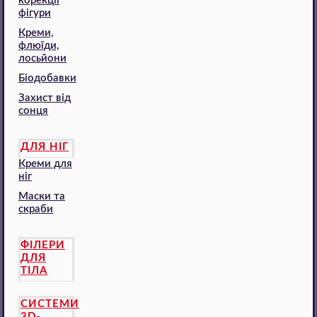
корекції
фігури
Креми,
флюїди,
лосьйони
Біодобавки
Захист від
сонця
ДЛЯ НІГ
Креми для
ніг
Маски та
скраби
ФІЛЕРИ
ДЛЯ
ТІЛА
СИСТЕМИ
3D-