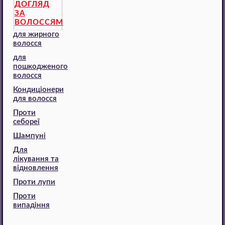
ДОГЛЯД
ЗА
ВОЛОССЯМ
для жирного
волосся
для
пошкодженого
волосся
Кондиціонери
для волосся
Проти
себореї
Шампуні
Для
лікування та
відновлення
Проти лупи
Проти
випадіння