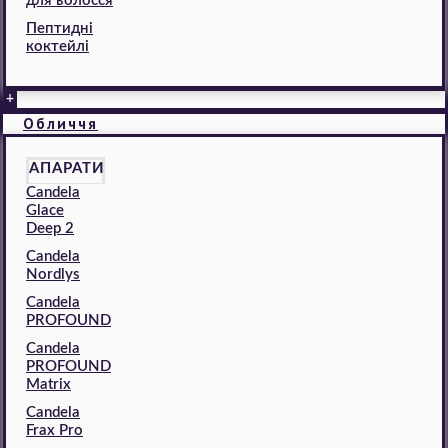
для волосся
Пептидні
коктейлі
+
Обличчя
АПАРАТИ
Candela
Glace
Deep 2
Candela
Nordlys
Candela
PROFOUND
Candela
PROFOUND
Matrix
Candela
Frax Pro