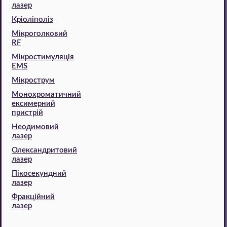
лазер
Кріоліполіз
Мікроголковий
RF
Мікростимуляція
EMS
Мікрострум
Монохроматичний
ексимерний
пристрій
Неодимовий
лазер
Олександритовий
лазер
Пікосекундний
лазер
Фракційний
лазер