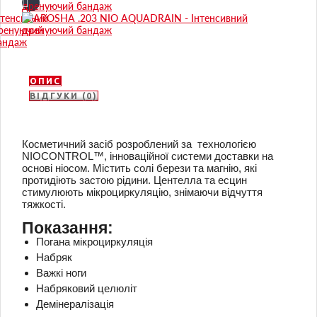
ОПИС
ВІДГУКИ (0)
Косметичний засіб розроблений за технологією
NIOCONTROL™, інноваційної системи доставки на
основі ніосом. Містить солі берези та магнію, які
протидіють застою рідини. Центелла та есцин
стимулюють мікроциркуляцію, знімаючи відчуття
тяжкості.
Показання:
Погана мікроциркуляція
Набряк
Важкі ноги
Набряковий целюліт
Демінералізація