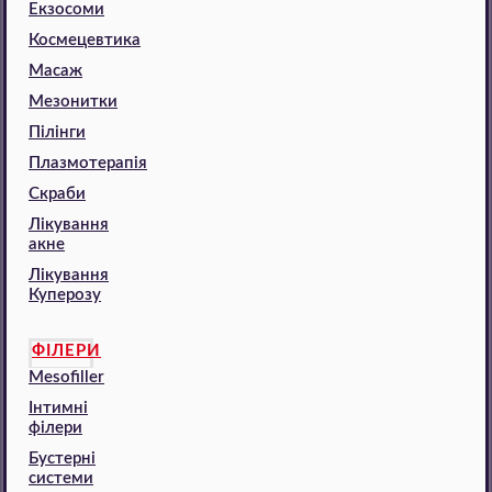
Екзосоми
Космецевтика
Масаж
Мезонитки
Пілінги
Плазмотерапія
Скраби
Лікування
акне
Лікування
Куперозу
ФІЛЕРИ
Mesofiller
Інтимні
філери
Бустерні
системи