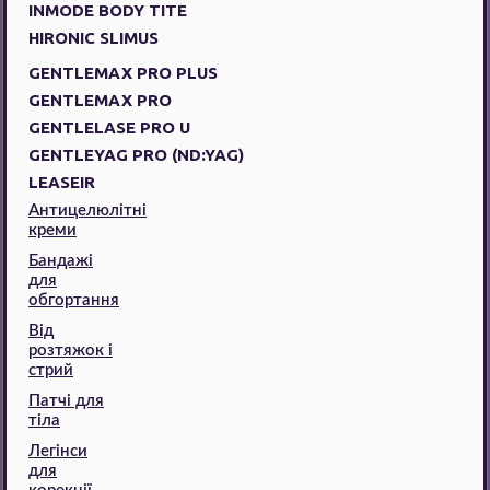
INMODE BODY TITE
HIRONIC SLIMUS
GENTLEMAX PRO PLUS
GENTLEMAX PRO
GENTLELASE PRO U
GENTLEYAG PRO (ND:YAG)
LEASEIR
Антицелюлітні
креми
Бандажі
для
обгортання
Від
розтяжок і
стрий
Патчі для
тіла
Легінси
для