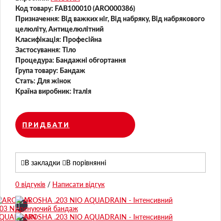
Код товару:
FAB100010 (ARO000386)
Призначення:
Від важких ніг, Від набряку, Від набрякового
целюліту, Антицелюлітний
Класифікація:
Професійна
Застосування:
Тіло
Процедура:
Бандажні обгортання
Група товару:
Бандаж
Стать:
Для жінок
Країна виробник:
Італія
ПРИДБАТИ
В закладки
В порівнянні
0 відгуків
/
Написати відгук